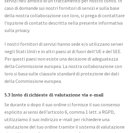
servizi nell’ambito di un trattamento per nostro conto. In
caso di domande sui nostri fornitori di servizi e sulla base
della nostra collaborazione con loro, si prega di contattare
l’opzione di contatto descritta nella presente informativa
sulla privacy.
I nostri fornitori di servizi hanno sede e/o utilizzano server
negli Stati Uniti e in altri paesi al di fuori dell’UE e del SEE.
Per questi paesi non esiste una decisione di adeguatezza
della Commissione europea. La nostra collaborazione con
loro si basa sulle clausole standard di protezione dei dati
della Commissione europea.
5.3 Invio di richieste di valutazione via e-mail
Ricevi 5 € di sconto
Se durante o dopo il suo ordine ci fornisce il suo consenso
sul tuo primo acquisto!
esplicito ai sensi dell’articolo 6, comma 1 lett. a RGPD,
utilizziamo il suo indirizzo e-mail per richiedere una
valutazione del tuo ordine tramite il sistema di valutazione
Iscriviti e scopri per primo le nuove collezioni e le