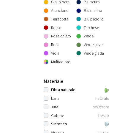
Giallo ocra
Blu scuro
Arancione
Blu marino
Terracotta
Blu petrolio
Rosso
Turchese
Rosa chiaro
Verde
Rosa
Verde olive
Viola
Verde giada
Multicolore
Materiale
Fibra naturale
Lana
naturale
Juta
resistente
Cotone
fresco
Sintetico
Viscosa
lucente