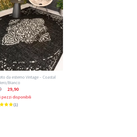
to da esterno Vintage – Coastal
Nero/Bianco
0
29,90
 pezzi disponibili
(1)