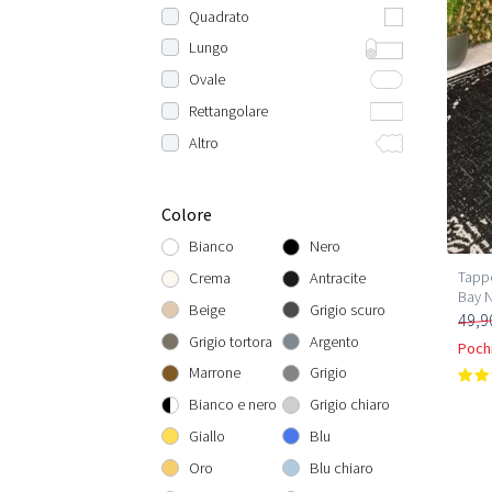
Rotondo 80 cm
Quadrato
Rotondo 100 cm
100x100 cm
Lungo
Rotondo 120 cm
120x120 cm
Lunghezza: 200 cm
Ovale
Rotondo 140 cm
130x130 cm
Lunghezza: 230 cm
100x150 cm
Rettangolare
Rotondo 150 cm
140x140 cm
Lunghezza: 240 cm
120x180 cm
60x110 cm
Altro
Rotondo 160 cm
150x150 cm
Lunghezza: 250 cm
150x240 cm
70x140 cm
Bambini / neonati
Rotondo 190 cm
160x160 cm
Lunghezza: 300 cm
200x300 cm
80x150 cm
Pelle di animali
Colore
Rotondo 200 cm
180x180 cm
Lunghezza: 350 cm
240x340 cm
100x200 cm
Forma naturale
Bianco
Nero
Rotondo 230 cm
200x200 cm
Lunghezza: 400 cm
300x400 cm
120x170 cm
Tappe
Crema
Antracite
Bay 
Rotondo 240 cm
240x240 cm
Lunghezza: 450 cm
130x190 cm
Beige
Grigio scuro
49,9
Rotondo 250 cm
250x250 cm
Lunghezza: 500 cm
140x200 cm
Grigio tortora
Argento
Pochi
Rotondo 300 cm
300x300 cm
160x230 cm
Marrone
Grigio
200x290 cm
Bianco e nero
Grigio chiaro
240x340 cm
Giallo
Blu
300x400 cm
Oro
Blu chiaro