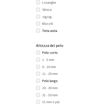
Losanghe
Strisce
zigzag
Blocchi
Tinta unita
Altezza del pelo
Pelo corto
1 - 5 mm
6 - 10 mm
11 - 20 mm
Pelo lungo
20 - 30 mm
31 - 50 mm
51 mm o più