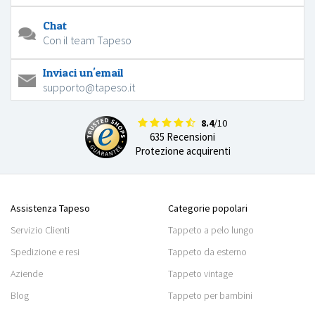
Chat
Con il team Tapeso
Inviaci un'email
supporto@tapeso.it
8.4
/10
635 Recensioni
Protezione acquirenti
Assistenza Tapeso
Categorie popolari
Servizio Clienti
Tappeto a pelo lungo
Spedizione e resi
Tappeto da esterno
Aziende
Tappeto vintage
Blog
Tappeto per bambini