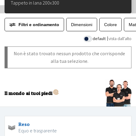
Tappeto in lana 200x300
Filtri e ordinamento
Dimensioni
Colore
Mat
default
vista dall'alto
Non è stato trovato nessun prodotto che corrisponde
alla tua selezione.
Il mondo ai tuoi piedi
Reso
Equo e trasparente