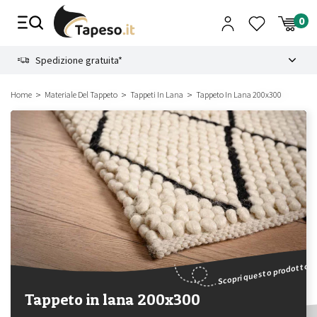
Vai
al
contenuto
8.4
Spedizione gratuita*
Home
Materiale Del Tappeto
Tappeti In Lana
Tappeto In Lana 200x300
Scopri questo prodotto
Tappeto in lana 200x300