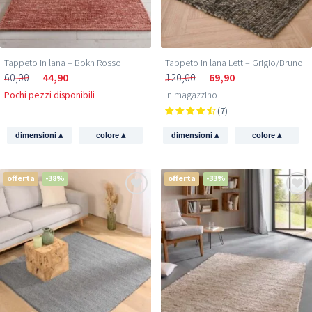
Tappeto in lana – Bokn Rosso
Tappeto in lana Lett – Grigio/Bruno
60,00
44,90
120,00
69,90
Pochi pezzi disponibili
In magazzino
(7)
▴
▴
▴
▴
dimensioni
colore
dimensioni
colore
offerta
-38%
offerta
-33%
Ricevi 5 € di sconto
sul tuo primo acquisto!
Iscriviti e scopri per primo le nuove collezioni e le
offerte esclusive.