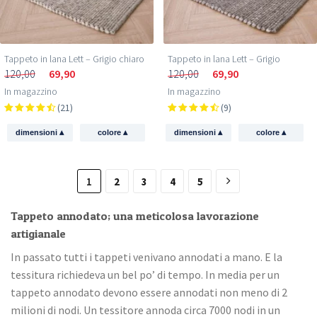
Tappeto in lana Lett – Grigio chiaro
Tappeto in lana Lett – Grigio
120,00
69,90
120,00
69,90
In magazzino
In magazzino
(21)
(9)
▴
▴
▴
▴
dimensioni
colore
dimensioni
colore
1
2
3
4
5
Tappeto annodato; una meticolosa lavorazione
artigianale
In passato tutti i tappeti venivano annodati a mano. E la
tessitura richiedeva un bel po’ di tempo. In media per un
tappeto annodato devono essere annodati non meno di 2
milioni di nodi. Un tessitore annoda circa 7000 nodi in un