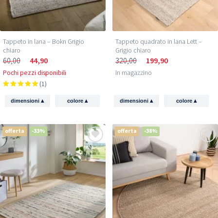
Tappeto in lana – Bokn Grigio
Tappeto quadrato in lana Lett –
chiaro
Grigio chiaro
60,00
44,90
320,00
199,90
Pochi pezzi disponibili
In magazzino
(1)
▴
▴
▴
▴
dimensioni
colore
dimensioni
colore
offerta
-33%
offerta
-38%