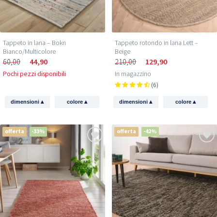
Tappeto in lana – Bokn
Tappeto rotondo in lana Lett –
Bianco/Multicolore
Beige
60,00
44,90
210,00
129,90
Pochi pezzi disponibili
In magazzino
(6)
▴
▴
▴
▴
dimensioni
colore
dimensioni
colore
offerta
-33%
offerta
-42%