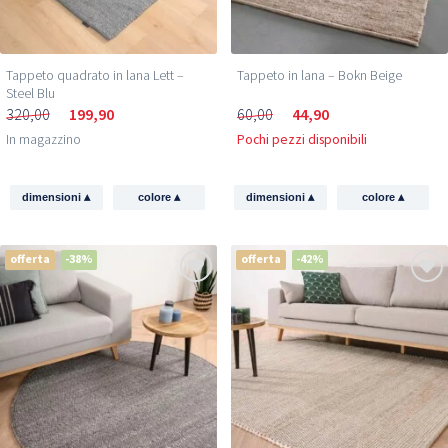
Email
Tappeto quadrato in lana Lett –
Tappeto in lana – Bokn Beige
Steel Blu
320,00
199,90
60,00
44,90
Ottieni il mio sconto →
In magazzino
Pochi pezzi disponibili
Oltre 350.000 persone
ti hanno già preceduto
▴
▴
▴
▴
dimensioni
colore
dimensioni
colore
offerta
-38%
offerta
-42%