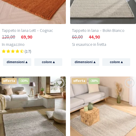
Tappeto in lana Lett – Cognac
Tappeto in lana – Bokn Bianco
120,00
69,90
60,00
44,90
In magazzino
Si esaurisce in fretta
(17)
▴
▴
▴
▴
dimensioni
colore
dimensioni
colore
offerta
-33%
offerta
-38%