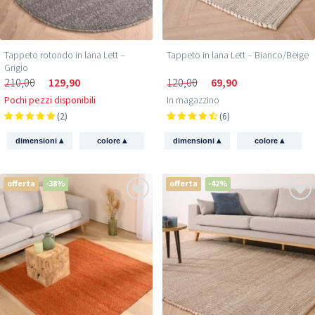
Tappeto rotondo in lana Lett –
Tappeto in lana Lett – Bianco/Beige
Grigio
210,00
129,90
120,00
69,90
Pochi pezzi disponibili
In magazzino
(2)
(6)
▴
▴
▴
▴
dimensioni
colore
dimensioni
colore
offerta
-38%
offerta
-42%