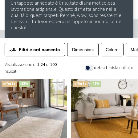
Un tappeto annodato è il risultato di una meticolosa
lavorazione artigianale. Questo si riflette anche nella
qualità di questi tappeti. Perché, wow, sono resistenti e
bellissimi. Tutti vorrebbero un tappeto annodato come
questo!
Filtri e ordinamento
Dimensioni
Colore
Mat
Visualizzazione di
1-24
di
100
default
vista dall'alto
risultati
offerta
-33%
offerta
-42%