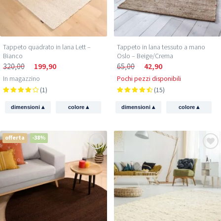
Tappeto quadrato in lana Lett –
Tappeto in lana tessuto a mano
Bianco
Oslo – Beige/Crema
320,00
199,90
65,00
42,90
In magazzino
Pochi pezzi disponibili
(1)
(15)
▴
▴
▴
▴
dimensioni
colore
dimensioni
colore
offerta
-38%