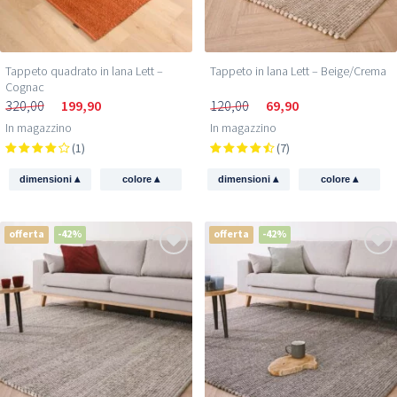
Tappeto quadrato in lana Lett –
Tappeto in lana Lett – Beige/Crema
Cognac
320,00
199,90
120,00
69,90
In magazzino
In magazzino
(1)
(7)
▴
▴
▴
▴
dimensioni
colore
dimensioni
colore
offerta
-42%
offerta
-42%