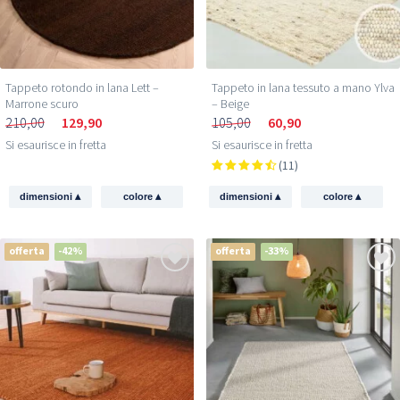
Tappeto rotondo in lana Lett –
Tappeto in lana tessuto a mano Ylva
Marrone scuro
– Beige
210,00
129,90
105,00
60,90
Si esaurisce in fretta
Si esaurisce in fretta
(11)
▴
▴
▴
▴
dimensioni
colore
dimensioni
colore
offerta
-42%
offerta
-33%