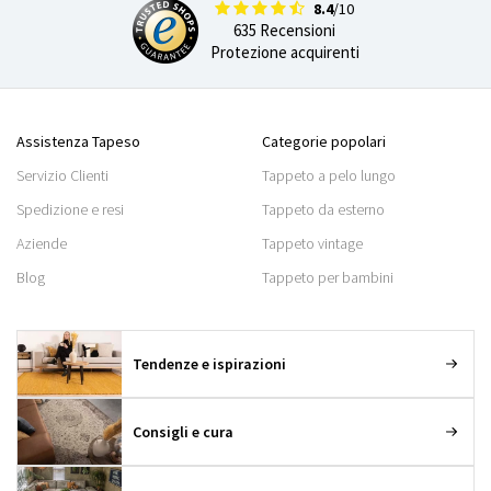
8.4
/10
635 Recensioni
Protezione acquirenti
Assistenza Tapeso
Categorie popolari
Servizio Clienti
Tappeto a pelo lungo
Spedizione e resi
Tappeto da esterno
Aziende
Tappeto vintage
Blog
Tappeto per bambini
Tendenze e ispirazioni
Consigli e cura