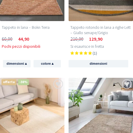
Tappeto in lana – Bokn Terra
Tappeto rotondo in lana a righe Lett
– Giallo senape/Grigio
60,00
44,90
210,00
129,90
Pochi pezzi disponibili
Si esaurisce in fretta
(1)
▴
▴
dimensioni
colore
dimensioni
offerta
-38%