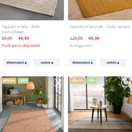
Tappeto in lana – Bokn
Tappeto in lana Lett – Giallo senape
Crema/Beige
60,00
44,90
120,00
69,90
Pochi pezzi disponibili
In magazzino
▴
▴
▴
▴
dimensioni
colore
dimensioni
colore
offerta
-33%
offerta
-38%