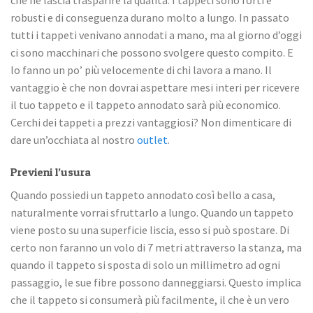
che ne lascia trasparire la qualità. I tappeti sono forti e
robusti e di conseguenza durano molto a lungo. In passato
tutti i tappeti venivano annodati a mano, ma al giorno d’oggi
ci sono macchinari che possono svolgere questo compito. E
lo fanno un po’ più velocemente di chi lavora a mano. Il
vantaggio è che non dovrai aspettare mesi interi per ricevere
il tuo tappeto e il tappeto annodato sarà più economico.
Cerchi dei tappeti a prezzi vantaggiosi? Non dimenticare di
dare un’occhiata al nostro
outlet
.
Previeni l’usura
Quando possiedi un tappeto annodato così bello a casa,
naturalmente vorrai sfruttarlo a lungo. Quando un tappeto
viene posto su una superficie liscia, esso si può spostare. Di
certo non faranno un volo di 7 metri attraverso la stanza, ma
quando il tappeto si sposta di solo un millimetro ad ogni
passaggio, le sue fibre possono danneggiarsi. Questo implica
che il tappeto si consumerà più facilmente, il che è un vero