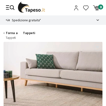
Vai
al
contenuto
8.4
Spedizione gratuita*
Torna a
Tappeti
Tappeti