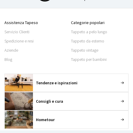
Assistenza Tapeso
Categorie popolari
Servizio Clienti
Tappeto a pelo lungo
Spedizione e resi
Tappeto da esterno
Aziende
Tappeto vintage
Blog
Tappeto per bambini
Tendenze e ispirazioni
Consigli e cura
Hometour