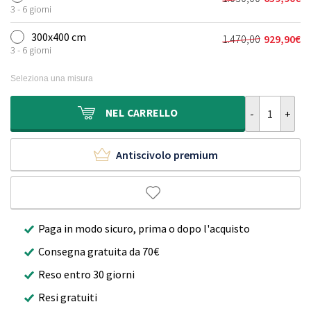
Il
Il
era:
è:
3 - 6 giorni
prezzo
prezzo
720,00€.
459,90€.
originale
attuale
300x400 cm
1.470,00
929,90
€
Il
Il
era:
è:
3 - 6 giorni
prezzo
prezzo
1.030,00€.
659,90€.
originale
attuale
Seleziona una misura
era:
è:
1.470,00€.
929,90€.
Tappeto in lan
NEL
CARRELLO
Antiscivolo premium
Paga in modo sicuro, prima o dopo l'acquisto
Consegna gratuita da 70€
Reso entro 30 giorni
Resi gratuiti