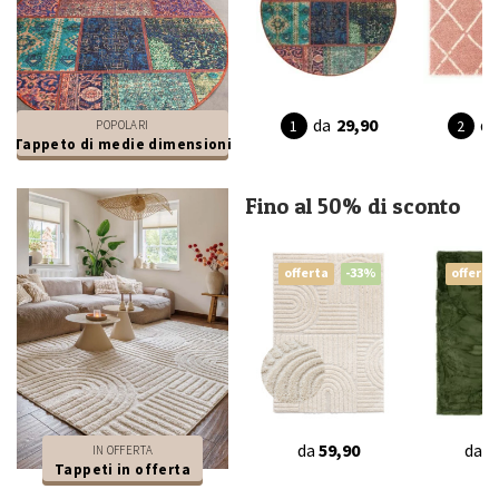
da
29,90
da
POPOLARI
Tappeto di medie dimensioni
Fino al 50% di sconto
offerta
-33%
offerta
da
59,90
da
4
IN OFFERTA
Tappeti in offerta