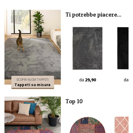
Ti potrebbe piacere...
da
29,90
da
2
SCOPRI NUOVI TAPPETI
Tappeti su misura
Top 10