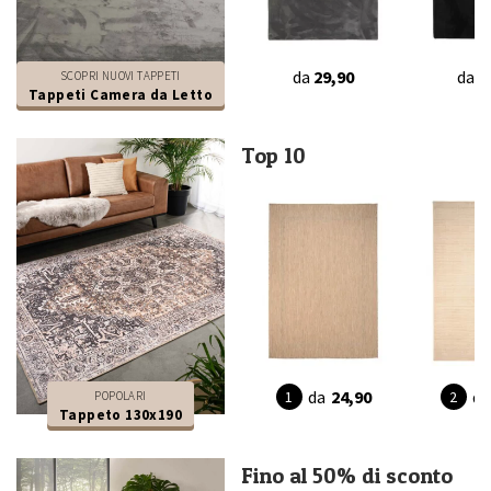
da
29,90
da
2
SCOPRI NUOVI TAPPETI
Tappeti Camera da Letto
Top 10
da
24,90
da
POPOLARI
Tappeto 130x190
Fino al 50% di sconto