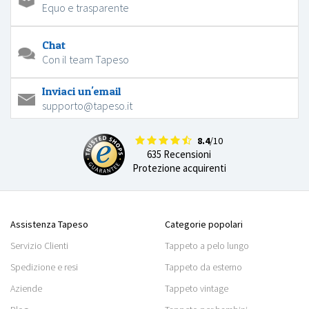
Equo e trasparente
Chat
Con il team Tapeso
Inviaci un'email
supporto@tapeso.it
8.4
/10
635 Recensioni
Protezione acquirenti
Assistenza Tapeso
Categorie popolari
Servizio Clienti
Tappeto a pelo lungo
Spedizione e resi
Tappeto da esterno
Aziende
Tappeto vintage