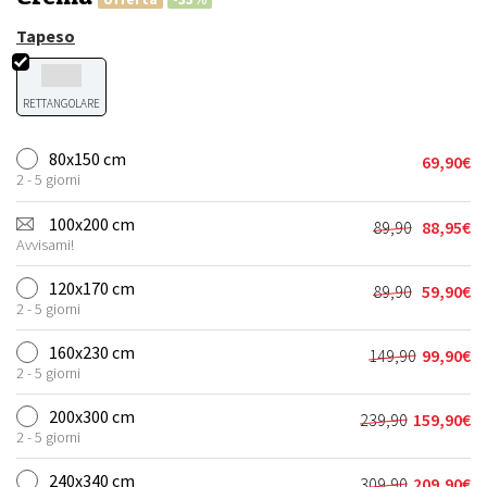
Tapeso
RETTANGOLARE
80x150 cm
69,90
€
2 - 5 giorni
100x200 cm
89,90
88,95
€
Il
Il
Avvisami!
prezzo
prezzo
originale
attuale
120x170 cm
89,90
59,90
€
Il
Il
era:
è:
2 - 5 giorni
prezzo
prezzo
89,90€.
88,95€.
originale
attuale
160x230 cm
149,90
99,90
€
Il
Il
era:
è:
2 - 5 giorni
prezzo
prezzo
89,90€.
59,90€.
originale
attuale
200x300 cm
239,90
159,90
€
Il
Il
era:
è:
2 - 5 giorni
prezzo
prezzo
149,90€.
99,90€.
originale
attuale
240x340 cm
309,90
209,90
€