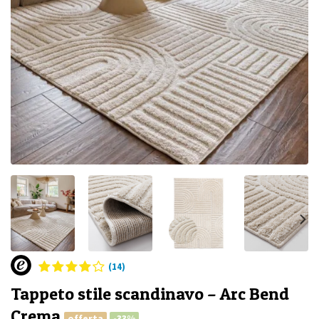
(14)
Tappeto stile scandinavo – Arc Bend
Crema
offerta
-33%