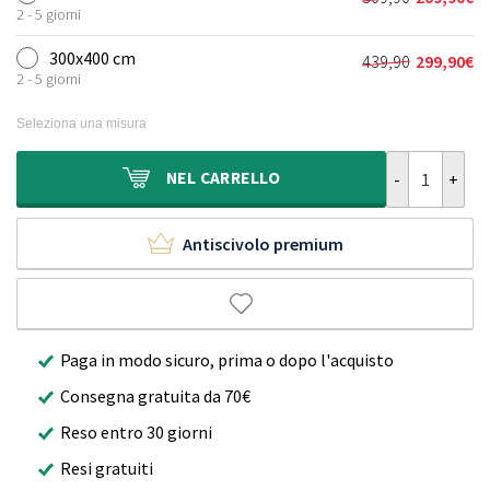
Il
Il
era:
è:
2 - 5 giorni
prezzo
prezzo
239,90€.
159,90€.
originale
attuale
300x400 cm
439,90
299,90
€
Il
Il
era:
è:
2 - 5 giorni
prezzo
prezzo
309,90€.
209,90€.
originale
attuale
Seleziona una misura
era:
è:
439,90€.
299,90€.
Tappeto stile
NEL
CARRELLO
Antiscivolo premium
Paga in modo sicuro, prima o dopo l'acquisto
Consegna gratuita da 70€
Reso entro 30 giorni
Resi gratuiti