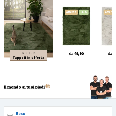
offerta
-41%
offerta
da
49,90
da
4
IN OFFERTA
Tappeti in offerta
Il mondo ai tuoi piedi
Reso