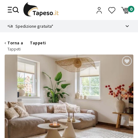
Vai
al
contenuto
8.4
Spedizione gratuita*
Torna a
Tappeti
Tappeti