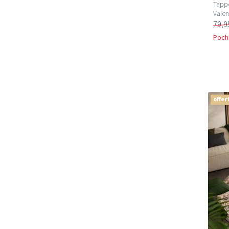
Tappe
Valen
79,9
Pochi
offer