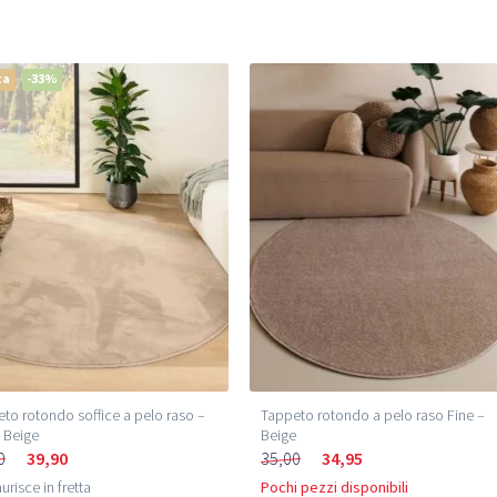
ta
-33%
to rotondo soffice a pelo raso –
Tappeto rotondo a pelo raso Fine –
 Beige
Beige
0
39,90
35,00
34,95
urisce in fretta
Pochi pezzi disponibili