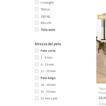
Losanghe
Strisce
zigzag
offer
Blocchi
Tinta unita
Altezza del pelo
Pelo corto
1 - 5 mm
6 - 10 mm
11 - 20 mm
Pelo lungo
20 - 30 mm
Tappe
31 - 50 mm
Plush
59,9
51 mm o più
Si esa