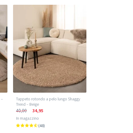
 –
Tappeto rotondo a pelo lungo Shaggy
Trend – Beige
40,00
34,95
In magazzino
(48)