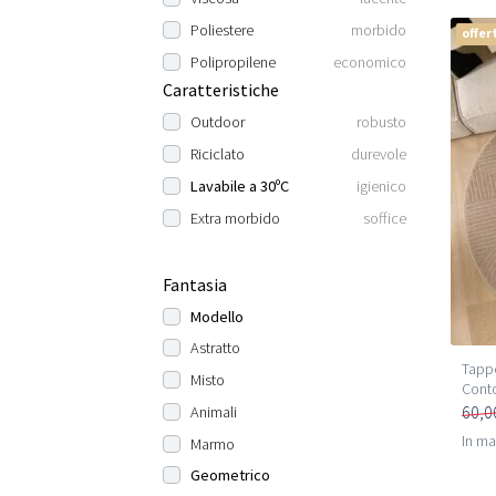
Poliestere
morbido
offer
Polipropilene
economico
Caratteristiche
Outdoor
robusto
Riciclato
durevole
Lavabile a 30ºC
igienico
Extra morbido
soffice
Fantasia
Modello
Astratto
Tappe
Misto
Cont
60,0
Animali
In m
Marmo
Geometrico