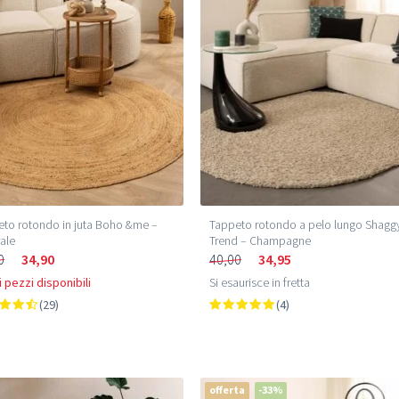
to rotondo in juta Boho &me –
Tappeto rotondo a pelo lungo Shagg
ale
Trend – Champagne
0
34,90
40,00
34,95
 pezzi disponibili
Si esaurisce in fretta
(29)
(4)
offerta
-33%