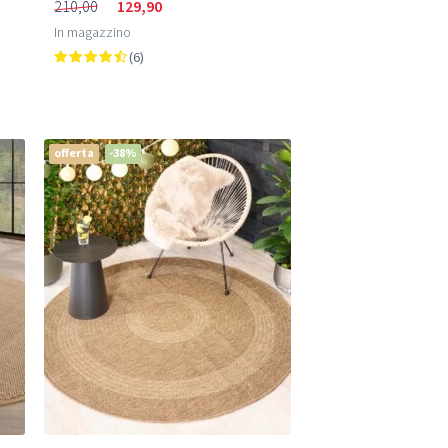
210,00
129,90
In magazzino
(6)
offerta
-38%