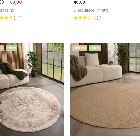
40,00
00
69,90
Si esaurisce in fretta
agazzino
(2)
(11)
ta
-44%
offerta
-30%