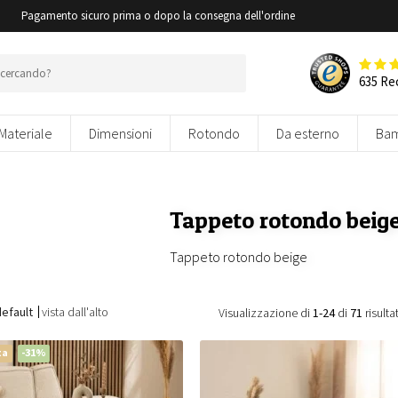
i
Pagamento sicuro prima o dopo la consegna dell'ordine
635 Re
Materiale
Dimensioni
Rotondo
Da esterno
Bam
Tappeto rotondo beig
Tappeto rotondo beige
default
vista dall'alto
Visualizzazione di
1-24
di
71
risultat
ta
-31%