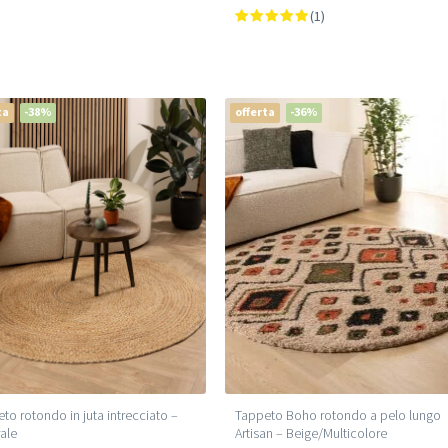
(1)
ta
-38%
offerta
-36%
Tappeto Boho rotondo a pelo lungo
to rotondo in juta intrecciato –
Artisan – Beige/Multicolore
ale