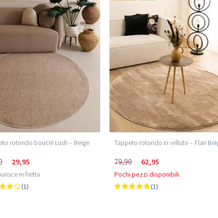
to rotondo bouclé Lush – Beige
Tappeto rotondo in velluto – Flair Be
0
29,95
79,90
62,95
urisce in fretta
Pochi pezzi disponibili
(1)
(1)