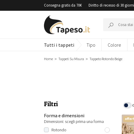
Vai
Consegna gratis da 70€
Diritto di recesso di 30 giorn
al
contenuto
Cerca:
Tutti i tappeti
Tipo
Colore
Home
Tappeti Su Misura
Tappeto Rotondo Beige
Filtri
Forma e dimensioni
offer
Dimensioni: scegli prima una forma
Rotondo