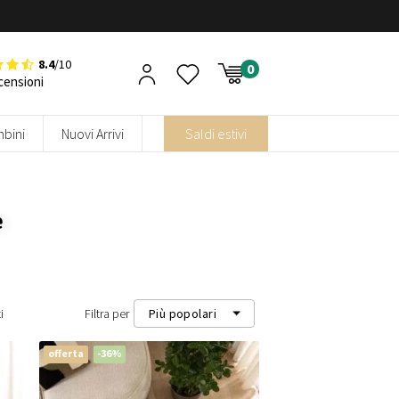
8.4
/10
censioni
bini
Nuovi Arrivi
Saldi estivi
e
i
Filtra per
Più popolari
offerta
-36%
Più popolari
Più recenti