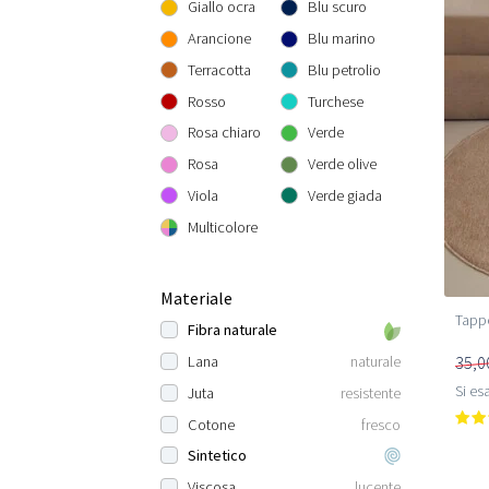
Giallo ocra
Blu scuro
Arancione
Blu marino
Terracotta
Blu petrolio
Rosso
Turchese
Rosa chiaro
Verde
Rosa
Verde olive
Viola
Verde giada
Multicolore
Materiale
Tappe
Fibra naturale
35,0
Lana
naturale
Si esa
Juta
resistente
Cotone
fresco
Sintetico
Viscosa
lucente