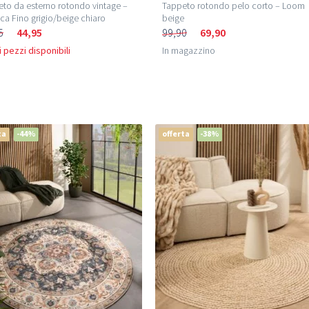
to da esterno rotondo vintage –
Tappeto rotondo pelo corto – Loom
ca Fino grigio/beige chiaro
beige
5
44,95
99,90
69,90
 pezzi disponibili
In magazzino
ta
-44%
offerta
-38%