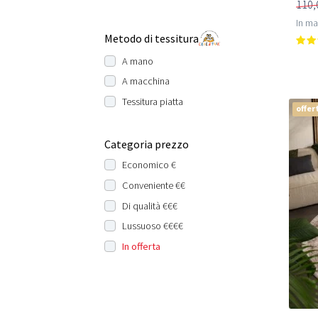
110,
In m
Metodo di tessitura
A mano
A macchina
Tessitura piatta
offer
Categoria prezzo
Economico €
Conveniente €€
Di qualità €€€
Lussuoso €€€€
In offerta