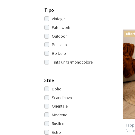
Tipo
Vintage
Patchwork
offer
Outdoor
Persiano
Berbero
Tinta unita/monocolore
Stile
Boho
Scandinavo
Orientale
Moderno
Rustico
Tappe
Natur
Retro