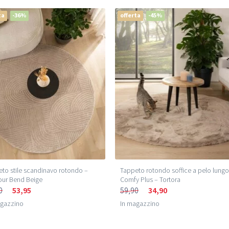
ta
-36%
offerta
-45%
to stile scandinavo rotondo –
Tappeto rotondo soffice a pelo lungo
our Bend Beige
Comfy Plus – Tortora
0
53,95
59,90
34,90
agazzino
In magazzino