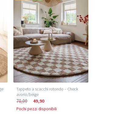
ige
Tappeto a scacchi rotondo – Check
avorio/beige
70,00
49,90
Pochi pezzi disponibili