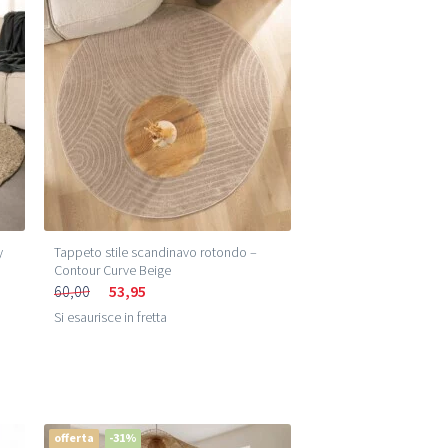
Prezzo più basso (m²)
Prezzo più alto (m²)
y
Tappeto stile scandinavo rotondo –
Contour Curve Beige
60,00
53,95
Si esaurisce in fretta
offerta
-31%