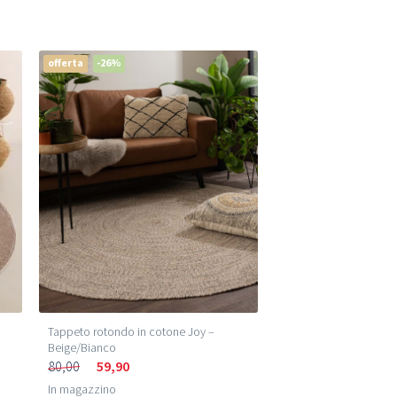
offerta
-26%
Tappeto rotondo in cotone Joy –
Beige/Bianco
80,00
59,90
In magazzino