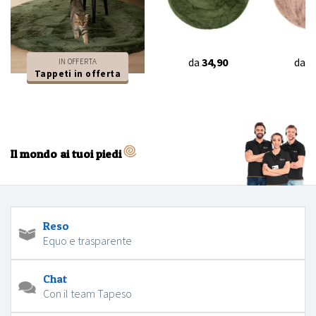
da
34,90
da
3
IN OFFERTA
Tappeti in offerta
Il mondo ai tuoi piedi
Reso
Equo e trasparente
Chat
Con il team Tapeso