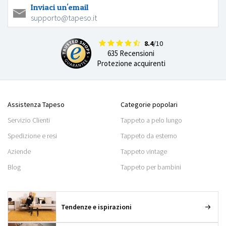
Inviaci un'email
supporto@tapeso.it
8.4
/10
635 Recensioni
Protezione acquirenti
Assistenza Tapeso
Categorie popolari
Servizio Clienti
Tappeto a pelo lungo
Spedizione e resi
Tappeto da esterno
Aziende
Tappeto vintage
Blog
Tappeto per bambini
Tendenze e ispirazioni