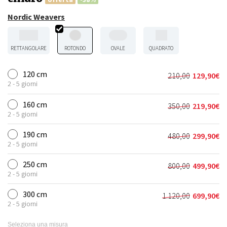
Nordic Weavers
RETTANGOLARE
ROTONDO
OVALE
QUADRATO
120 cm
210,00
129,90
€
Il
Il
2 - 5 giorni
prezzo
prezzo
originale
attuale
160 cm
350,00
219,90
€
Il
Il
era:
è:
2 - 5 giorni
prezzo
prezzo
210,00€.
129,90€.
originale
attuale
190 cm
480,00
299,90
€
Il
Il
era:
è:
2 - 5 giorni
prezzo
prezzo
350,00€.
219,90€.
originale
attuale
250 cm
800,00
499,90
€
Il
Il
era:
è:
2 - 5 giorni
prezzo
prezzo
480,00€.
299,90€.
originale
attuale
300 cm
1.120,00
699,90
€
Il
Il
era:
è:
2 - 5 giorni
prezzo
prezzo
800,00€.
499,90€.
originale
attuale
Seleziona una misura