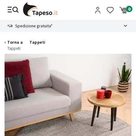
Vai
al
contenuto
8.4
Spedizione gratuita*
Torna a
Tappeti
Tappeti