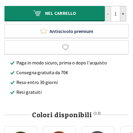
era:
è:
1.120,00€.
699,90€.
Tappeto rotond
NEL
CARRELLO
Antiscivolo premium
Paga in modo sicuro, prima o dopo l'acquisto
Consegna gratuita da 70€
Reso entro 30 giorni
Resi gratuiti
Colori disponibili
(13)