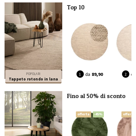
Top 10
da
89,90
da
POPOLARI
Tappeto rotondo in lana
Fino al 50% di sconto
offerta
-45%
offerta