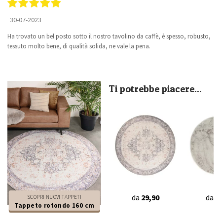
30-07-2023
Ha trovato un bel posto sotto il nostro tavolino da caffè, è spesso, robusto,
tessuto molto bene, di qualità solida, ne vale la pena.
Ti potrebbe piacere...
da
29,90
da
3
SCOPRI NUOVI TAPPETI
Tappeto rotondo 160 cm