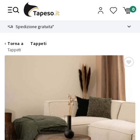
Vai
al
contenuto
8.4
Spedizione gratuita*
Torna a
Tappeti
Tappeti