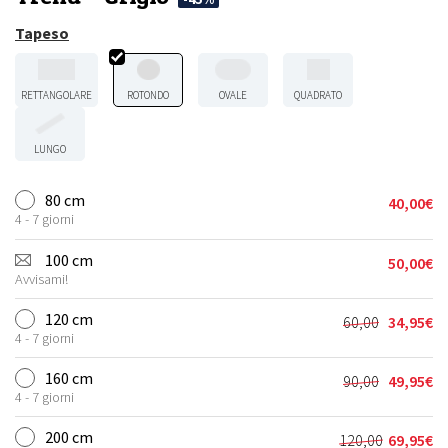
Tapeso
RETTANGOLARE
ROTONDO
OVALE
QUADRATO
LUNGO
80 cm
40,00
€
4 - 7 giorni
100 cm
50,00
€
Avvisami!
120 cm
60,00
34,95
€
Il
Il
4 - 7 giorni
prezzo
prezzo
originale
attuale
160 cm
90,00
49,95
€
Il
Il
era:
è:
4 - 7 giorni
prezzo
prezzo
60,00€.
34,95€.
originale
attuale
200 cm
120,00
69,95
€