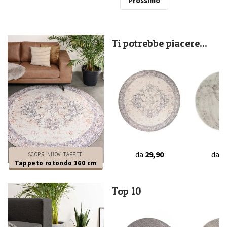
Prossimo
Ti potrebbe piacere...
da
29,90
da
3
SCOPRI NUOVI TAPPETI
Tappeto rotondo 160 cm
Top 10