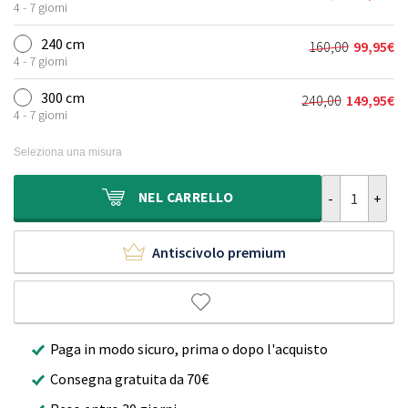
Il
Il
era:
è:
4 - 7 giorni
prezzo
prezzo
90,00€.
49,95€.
originale
attuale
240 cm
160,00
99,95
€
Il
Il
era:
è:
4 - 7 giorni
prezzo
prezzo
120,00€.
69,95€.
originale
attuale
300 cm
240,00
149,95
€
Il
Il
era:
è:
4 - 7 giorni
prezzo
prezzo
160,00€.
99,95€.
originale
attuale
Seleziona una misura
era:
è:
240,00€.
149,95€.
Tappeto roton
NEL
CARRELLO
Antiscivolo premium
Paga in modo sicuro, prima o dopo l'acquisto
Consegna gratuita da 70€