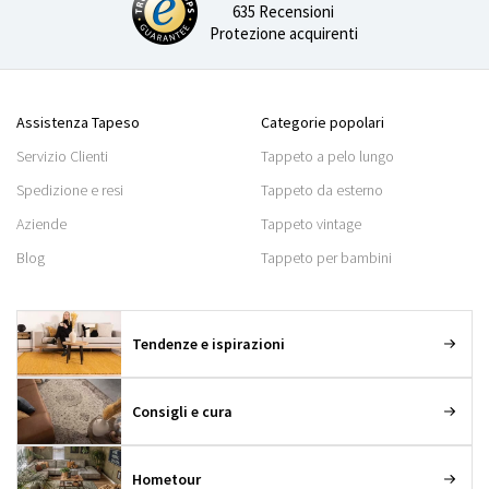
635 Recensioni
Protezione acquirenti
Assistenza Tapeso
Categorie popolari
Servizio Clienti
Tappeto a pelo lungo
Spedizione e resi
Tappeto da esterno
Aziende
Tappeto vintage
Blog
Tappeto per bambini
Tendenze e ispirazioni
Consigli e cura
Hometour