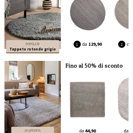
da
129,90
da
POPOLARI
Tappeto rotondo grigio
Fino al 50% di sconto
da
44,90
da
7
IN OFFERTA