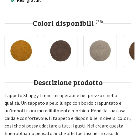
Colori disponibili
(26)
Descrizione prodotto
Tappeto Shaggy Trend: insuperabile nel prezzo e nella
qualità. Un tappeto a pelo lungo con bordo trapuntato e
un’imbottitura incredibilmente morbida. Rendi la tua casa
calda e confortevole. Il tappeto è disponibile in diversi colori,
Ricevi 5 € di sconto
così che si possa adattare a tutti i gusti. Nel creare questa
sul tuo primo acquisto!
linea abbiamo pensato anche alle tue tasche: in caso di