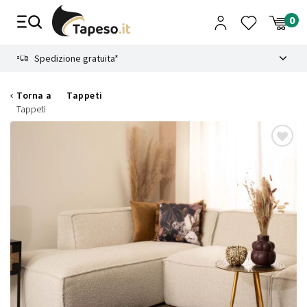
Vai
al
contenuto
8.4
Spedizione gratuita*
Torna a
Tappeti
Tappeti