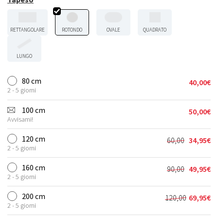
RETTANGOLARE
ROTONDO
OVALE
QUADRATO
LUNGO
80 cm
40,00
€
2 - 5 giorni
100 cm
50,00
€
Avvisami!
120 cm
60,00
34,95
€
Il
Il
2 - 5 giorni
prezzo
prezzo
originale
attuale
160 cm
90,00
49,95
€
Il
Il
era:
è:
2 - 5 giorni
prezzo
prezzo
60,00€.
34,95€.
originale
attuale
200 cm
120,00
69,95
€
Il
Il
era:
è:
2 - 5 giorni
prezzo
prezzo
90,00€.
49,95€.