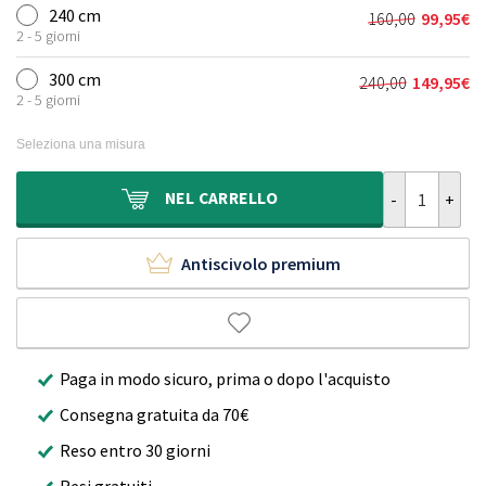
originale
attuale
240 cm
160,00
99,95
€
Il
Il
era:
è:
2 - 5 giorni
prezzo
prezzo
120,00€.
69,95€.
originale
attuale
300 cm
240,00
149,95
€
Il
Il
era:
è:
2 - 5 giorni
prezzo
prezzo
160,00€.
99,95€.
originale
attuale
Seleziona una misura
era:
è:
240,00€.
149,95€.
Tappeto roton
NEL
CARRELLO
Antiscivolo premium
Paga in modo sicuro, prima o dopo l'acquisto
Consegna gratuita da 70€
Reso entro 30 giorni
Resi gratuiti