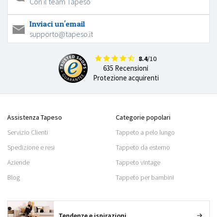
Con il team Tapeso
Inviaci un'email
supporto@tapeso.it
8.4
/10
635 Recensioni
Protezione acquirenti
Assistenza Tapeso
Categorie popolari
Servizio Clienti
Tappeto a pelo lungo
Spedizione e resi
Tappeto da esterno
Aziende
Tappeto vintage
Blog
Tappeto per bambini
Tendenze e ispirazioni