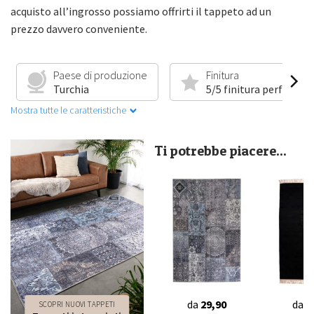
acquisto all’ingrosso possiamo offrirti il tappeto ad un
prezzo davvero conveniente.
Iscriviti e scopri per primo le nuove collezioni e le
offerte esclusive.
Email
Paese di produzione
Finitura
Turchia
5/5 finitura perfetta
Mostra tutte le caratteristiche
Ottieni il mio sconto →
Ti potrebbe piacere...
Oltre 350.000 persone
ti hanno già preceduto
da
29,90
da
4
SCOPRI NUOVI TAPPETI