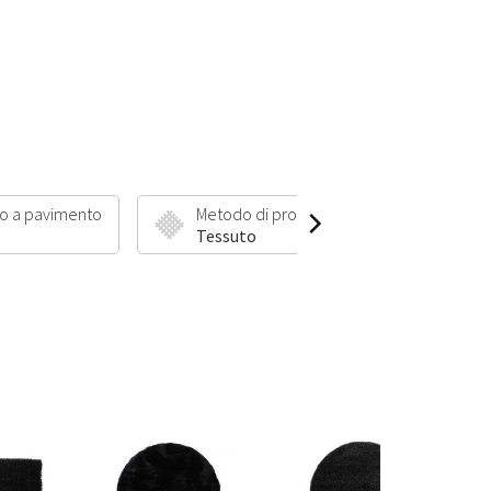
o a pavimento
Metodo di produzione
Lungh
Tessuto
6 mm 