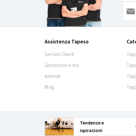
Assistenza Tapeso
Cat
Servizio Clienti
Tapp
Spedizione e resi
Tapp
Aziende
Tapp
Blog
Tapp
Tendenze e
ispirazioni