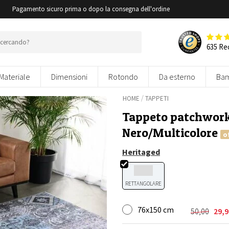
i
Pagamento sicuro prima o dopo la consegna dell'ordine
635 Re
Materiale
Dimensioni
Rotondo
Da esterno
Bam
/
HOME
TAPPETI
Tappeto patchwork
Nero/Multicolore
o
Heritaged
RETTANGOLARE
76x150 cm
50,00
29,9
Il
Il
prezzo
prezzo