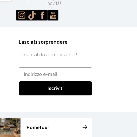
novità!
Lasciati sorprendere
Iscriviti subito alla newsletter!
E-mailadres
Iscriviti
Hometour