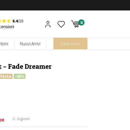
8.4
/10
censioni
bini
Nuovi Arrivi
Saldi estivi
 – Fade Dreamer
fferta
-40%
3 - 6 giorni
0
€