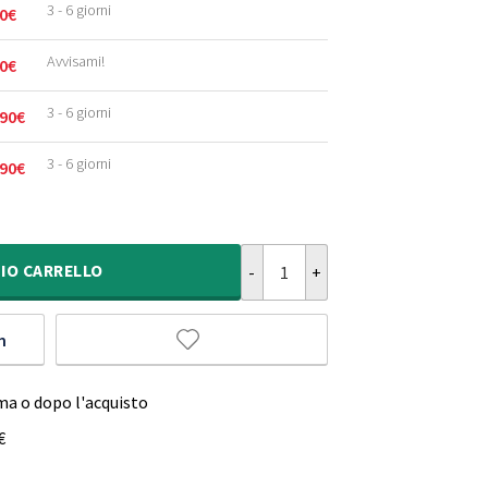
3 - 6 giorni
0
€
Avvisami!
0
€
3 - 6 giorni
90
€
3 - 6 giorni
90
€
Tappeto patchwork - Fade Dreame
IO
CARRELLO
m
ma o dopo l'acquisto
€