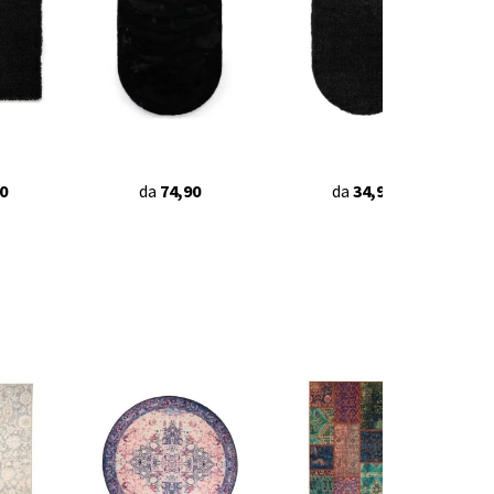
0
da
74,90
da
34,95