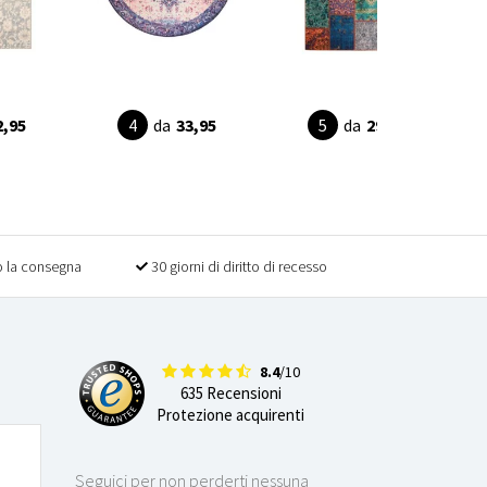
2,95
da
33,95
da
29,90
 la consegna
30 giorni di diritto di recesso
8.4
/10
635 Recensioni
Protezione acquirenti
Seguici per non perderti nessuna