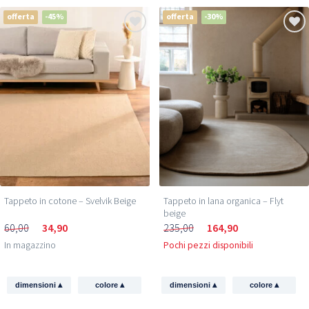
offerta
-45%
offerta
-30%
Tappeto in cotone – Svelvik Beige
Tappeto in lana organica – Flyt
beige
60,00
34,90
235,00
164,90
In magazzino
Pochi pezzi disponibili
▴
▴
▴
▴
dimensioni
colore
dimensioni
colore