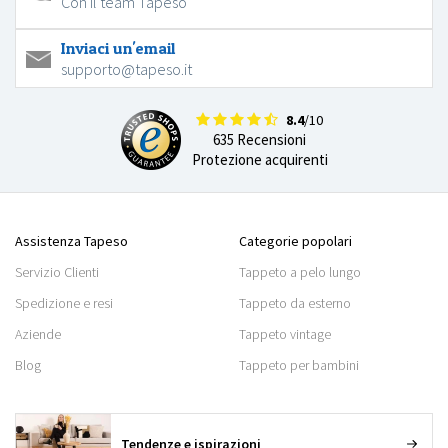
Con il team Tapeso
Inviaci un'email
supporto@tapeso.it
8.4
/10
635 Recensioni
Protezione acquirenti
Assistenza Tapeso
Categorie popolari
Servizio Clienti
Tappeto a pelo lungo
Spedizione e resi
Tappeto da esterno
Aziende
Tappeto vintage
Blog
Tappeto per bambini
Tendenze e ispirazioni