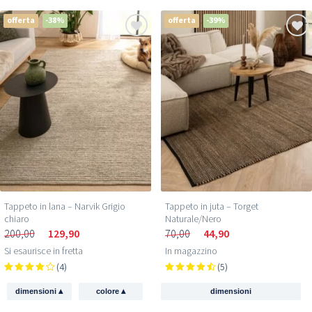
offerta
-38%
offerta
-39%
Tappeto in lana – Narvik Grigio
Tappeto in juta – Torget
chiaro
Naturale/Nero
200,00
129,90
70,00
44,90
Si esaurisce in fretta
In magazzino
(4)
(5)
▴
▴
dimensioni
colore
dimensioni