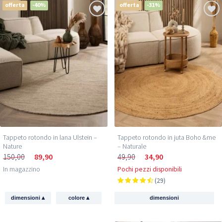
offerta
-40%
offerta
-31%
Tappeto rotondo in lana Ulstein –
Tappeto rotondo in juta Boho &me
Nature
– Naturale
150,00
89,90
49,90
34,90
In magazzino
Pochi pezzi disponibili
(29)
▴
▴
dimensioni
colore
dimensioni