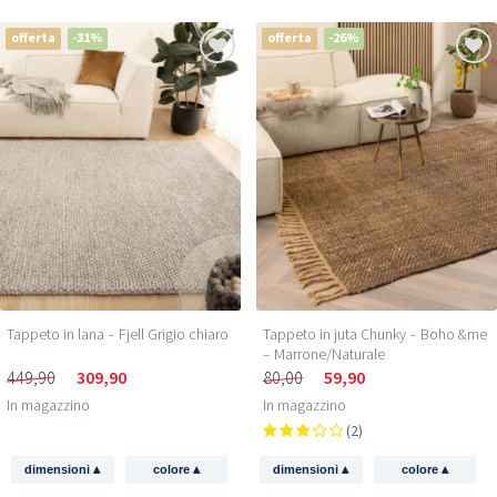
offerta
-31%
offerta
-26%
Tappeto in lana – Fjell Grigio chiaro
Tappeto in juta Chunky – Boho &me
– Marrone/Naturale
449,90
309,90
80,00
59,90
In magazzino
In magazzino
(2)
▴
▴
▴
▴
dimensioni
colore
dimensioni
colore