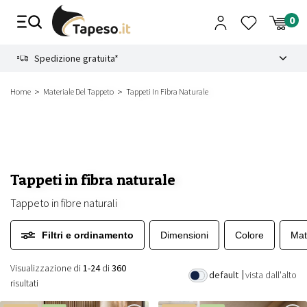
Vai
al
contenuto
8.4
Spedizione gratuita*
Home
Materiale Del Tappeto
Tappeti In Fibra Naturale
Tappeti in fibra naturale
Tappeto in fibre naturali
Filtri e ordinamento
Dimensioni
Colore
Mat
Visualizzazione di
1-24
di
360
default
vista dall'alto
risultati