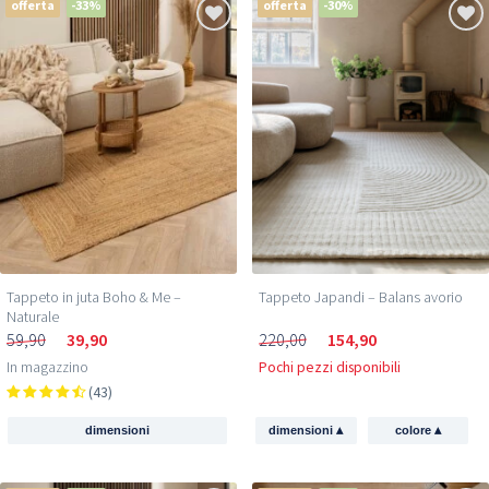
offerta
-33%
offerta
-30%
Tappeto in juta Boho & Me –
Tappeto Japandi – Balans avorio
Naturale
59,90
39,90
220,00
154,90
In magazzino
Pochi pezzi disponibili
(43)
▴
▴
dimensioni
dimensioni
colore