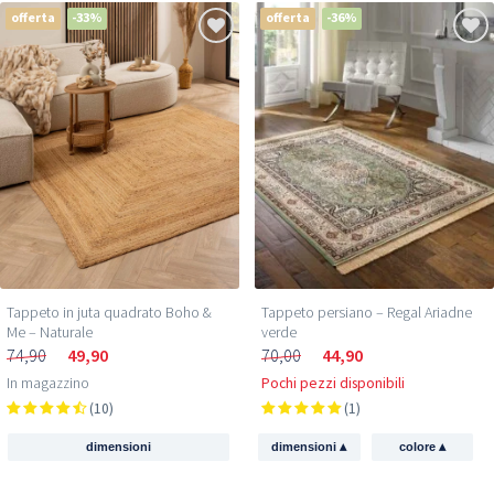
offerta
-33%
offerta
-36%
Tappeto persiano – Regal Ariadne
Tappeto in juta quadrato Boho &
verde
Me – Naturale
70,00
44,90
74,90
49,90
Pochi pezzi disponibili
In magazzino
(1)
(10)
▴
▴
dimensioni
colore
dimensioni