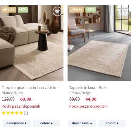
offerta
-42%
offerta
-33%
Tappeto quadrato in lana Ulstein –
Tappeto in lana – Bokn
Bianco/Nero
Crema/Beige
120,00
69,90
60,00
44,90
Pochi pezzi disponibili
Pochi pezzi disponibili
(1)
▴
▴
▴
▴
dimensioni
colore
dimensioni
colore