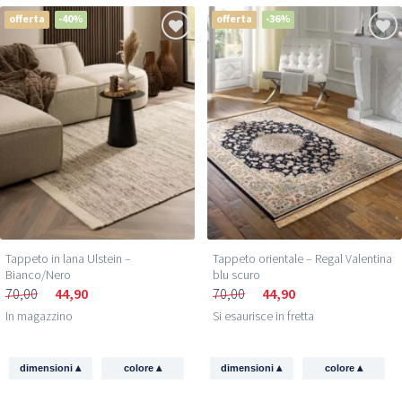
offerta
-40%
offerta
-36%
Tappeto in lana Ulstein –
Tappeto orientale – Regal Valentina
Bianco/Nero
blu scuro
70,00
44,90
70,00
44,90
In magazzino
Si esaurisce in fretta
▴
▴
▴
▴
dimensioni
colore
dimensioni
colore