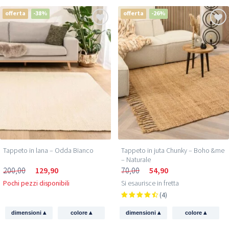
offerta
-38%
offerta
-26%
Tappeto in lana – Odda Bianco
Tappeto in juta Chunky – Boho &me
– Naturale
200,00
129,90
70,00
54,90
Pochi pezzi disponibili
Si esaurisce in fretta
(4)
▴
▴
▴
▴
dimensioni
colore
dimensioni
colore