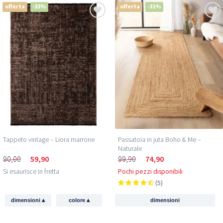
offerta
-33%
offerta
-31%
Tappeto vintage – Liora marrone
Passatoia in juta Boho & Me –
Naturale
90,00
59,90
99,90
74,90
Si esaurisce in fretta
Pochi pezzi disponibili
(5)
▴
▴
dimensioni
colore
dimensioni