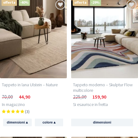
offerta
-40%
offerta
-29%
Tappeto in lana Ulstein – Nature
Tappeto moderno – Skulptur Flow
multicolore
70,00
44,90
225,00
159,90
In magazzino
Si esaurisce in fretta
(3)
▴
▴
dimensioni
colore
dimensioni