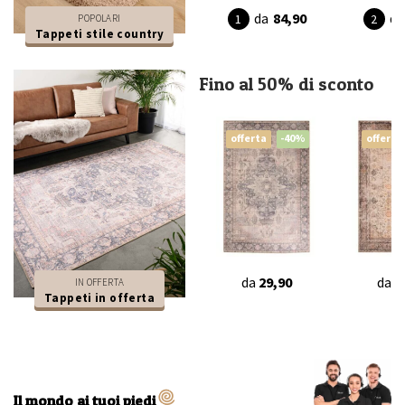
da
84,90
da
POPOLARI
Tappeti stile country
Fino al 50% di sconto
offerta
-40%
offerta
da
29,90
da
2
IN OFFERTA
Tappeti in offerta
Il mondo ai tuoi piedi