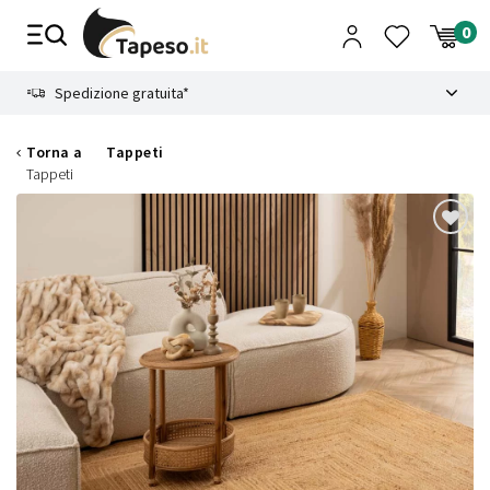
Vai
al
contenuto
8.4
Spedizione gratuita*
Torna a
Tappeti
Tappeti