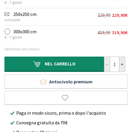
Il
Il
era:
è:
4 - 7 giorni
prezzo
prezzo
179,90€.
124,90€.
originale
attuale
250x250 cm
329,90
229,90
€
Il
Il
era:
è:
Avvisami!
prezzo
prezzo
209,90€.
149,90€.
originale
attuale
300x300 cm
459,90
319,90
€
Il
Il
era:
è:
4 - 7 giorni
prezzo
prezzo
329,90€.
229,90€.
originale
attuale
Seleziona una misura
era:
è:
459,90€.
319,90€.
Tappeto in ju
NEL
CARRELLO
Antiscivolo premium
Paga in modo sicuro, prima o dopo l'acquisto
Consegna gratuita da 70€