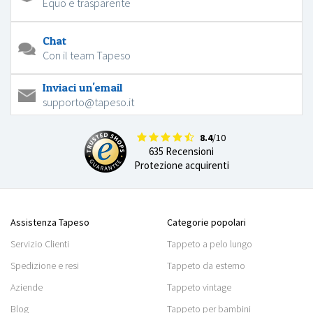
Equo e trasparente
Chat
Con il team Tapeso
Inviaci un'email
supporto@tapeso.it
8.4
/10
635 Recensioni
Protezione acquirenti
Assistenza Tapeso
Categorie popolari
Servizio Clienti
Tappeto a pelo lungo
Spedizione e resi
Tappeto da esterno
Aziende
Tappeto vintage
Blog
Tappeto per bambini