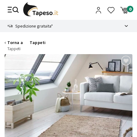
Vai
al
contenuto
8.4
Spedizione gratuita*
Torna a
Tappeti
Tappeti