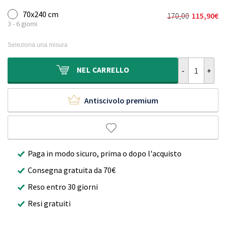
70x240 cm
170,00
115,90
€
Il
Il
3 - 6 giorni
prezzo
prezzo
originale
attuale
Seleziona una misura
era:
è:
170,00€.
115,90€.
Passatoia in 
NEL
CARRELLO
Antiscivolo premium
Paga in modo sicuro, prima o dopo l'acquisto
Consegna gratuita da 70€
Reso entro 30 giorni
Resi gratuiti