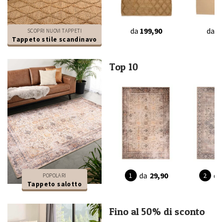
da
199,90
da
3
SCOPRI NUOVI TAPPETI
Tappeto stile scandinavo
Top 10
da
29,90
da
POPOLARI
Tappeto salotto
Fino al 50% di sconto