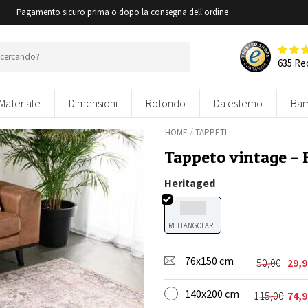
i
Pagamento sicuro prima o dopo la consegna dell'ordine
635 Re
Materiale
Dimensioni
Rotondo
Da esterno
Bam
/
HOME
TAPPETI
Tappeto vintage – 
Heritaged
RETTANGOLARE
76x150 cm
50,00
29,9
Il
Il
prezzo
prezzo
140x200 cm
originale
attuale
115,00
74,9
Il
Il