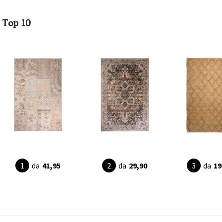
Top 10
da
41,95
da
29,90
da
19