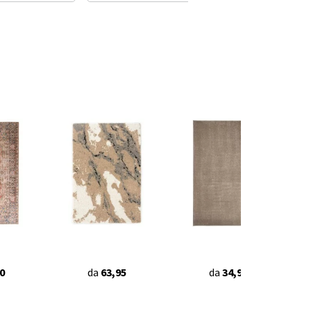
0
da
63,95
da
34,95