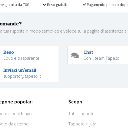
ne gratuita da 70€
Reso gratuito
Pagamento prima o dopo
domande?
la tua risposta in modo semplice e veloce sulla pagina di assistenza ai
Reso
Chat
Equo e trasparente
Con il team Tapeso
Inviaci un'email
supporto@tapeso.it
egorie popolari
Scopri
eto a pelo lungo
Tutti i tappeti
eto da esterno
Tappeto in juta