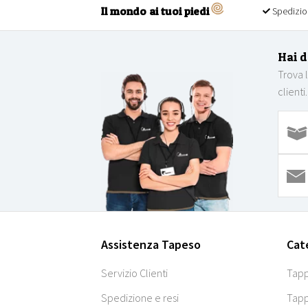
Il mondo ai tuoi piedi
Spedizio
Hai 
Trova 
clienti.
Assistenza Tapeso
Cat
Servizio Clienti
Tapp
Spedizione e resi
Tapp