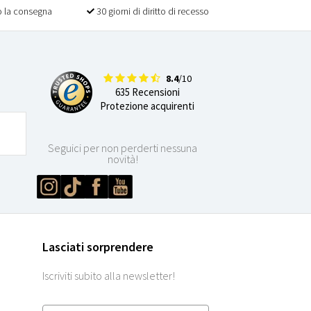
 la consegna
30 giorni di diritto di recesso
8.4
/10
635 Recensioni
Protezione acquirenti
Seguici per non perderti nessuna
novità!
Lasciati sorprendere
Iscriviti subito alla newsletter!