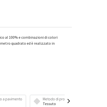
nico al 100% e combinazioni di colori
 metro quadrato ed è realizzato in
o a pavimento
Metodo di produzione
Lungh
Tessuto
6 mm 