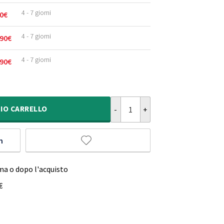
4 - 7 giorni
0
€
4 - 7 giorni
90
€
4 - 7 giorni
90
€
Tappeto vintage - Fade Classic Be
IO
CARRELLO
m
ma o dopo l'acquisto
€