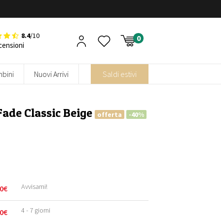
8.4
/10
censioni
bini
Nuovi Arrivi
Saldi estivi
Fade Classic Beige
offerta
-40%
Avvisami!
0
€
4 - 7 giorni
0
€