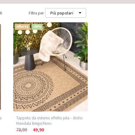
ti
Filtra per
Più popolari
offerta
-38%
Più popolari
Più recenti
Prezzo più basso (m²)
Prezzo più alto (m²)
a
Tappeto da esterno effetto juta – Boho
Mandala Beige/Nero
79,90
49,90