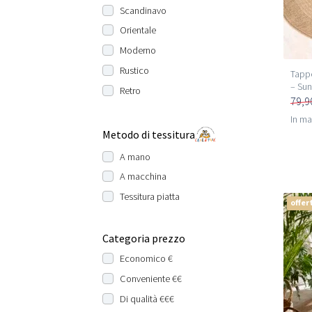
Scandinavo
Orientale
Moderno
Rustico
Tappe
– Sun
Retro
79,9
In m
Metodo di tessitura
A mano
A macchina
Tessitura piatta
offer
Categoria prezzo
Economico €
Conveniente €€
Di qualità €€€