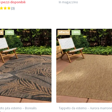
 pezzi disponibili
In magazzino
(3)
ta
-38%
offerta
-38%
to juta esterno – Borealis
Tappeto da esterno – Aurora marron