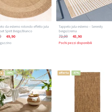
to da esterno rotondo effetto juta
Tappeto juta esterno – Serenity
set Spirit Beige/Bianco
beige/crema
0
49,90
70,00
45,90
agazzino
Pochi pezzi disponibili
ta
-36%
offerta
-37%