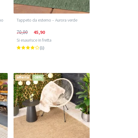
ho
Tappeto da esterno – Aurora verde
70,00
45,90
Si esaurisce in fretta
(1)
offerta
-38%