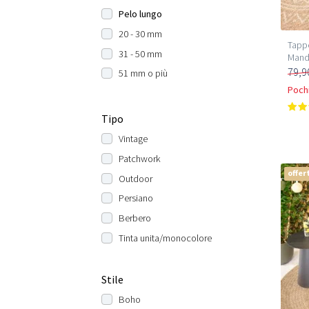
Pelo lungo
20 - 30 mm
Tappe
31 - 50 mm
Mand
79,9
51 mm o più
Pochi
Tipo
Vintage
Patchwork
offer
Outdoor
Persiano
Berbero
Tinta unita/monocolore
Stile
Boho