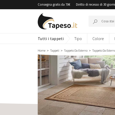
Vai
Consegna gratis da 70€
Diritto di recesso di 30 giorn
al
contenuto
Cerca:
Tutti i tappeti
Tipo
Colore
Home
Tappeti
Tappeto Da Esterno
Tappeto Da Esterno