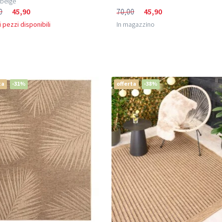
/beige
0
45,90
70,00
45,90
 pezzi disponibili
In magazzino
ta
-31%
offerta
-38%