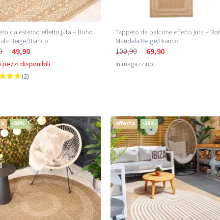
to da esterno effetto juta – Boho
Tappeto da balcone effetto juta – Bo
ala Beige/Bianco
Mandala Beige/Bianco
0
49,90
109,90
69,90
 pezzi disponibili
In magazzino
(2)
ta
-38%
offerta
-38%