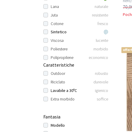
nero
70,0
Lana
naturale
Pochi
Juta
resistente
Cotone
fresco
Sintetico
Viscosa
lucente
Poliestere
morbido
offer
Polipropilene
economico
Caratteristiche
Outdoor
robusto
Riciclato
durevole
Lavabile a 30ºC
igienico
Extra morbido
soffice
Fantasia
Modello