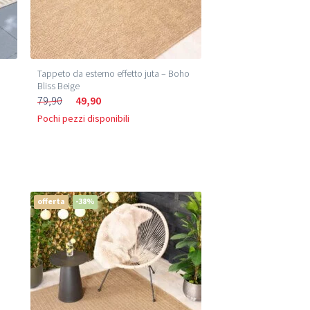
Tappeto da esterno effetto juta – Boho
Bliss Beige
79,90
49,90
Pochi pezzi disponibili
offerta
-38%