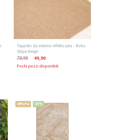
e
Tappeto da esterno effetto juta – Boho
Stripe Beige
79,90
49,90
Pochi pezzi disponibili
offerta
-37%