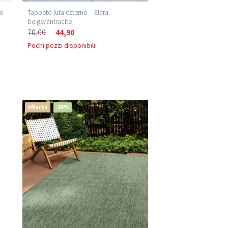
ho
Tappeto juta esterno – Elara
beige/antracite
70,00
44,90
Pochi pezzi disponibili
offerta
-38%