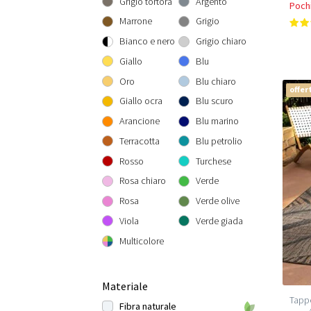
Grigio tortora
Argento
Pochi
Rotondo 300 cm
300x300 cm
160x230 cm
Marrone
Grigio
200x290 cm
Bianco e nero
Grigio chiaro
240x340 cm
Giallo
Blu
300x400 cm
Oro
Blu chiaro
offer
Giallo ocra
Blu scuro
Arancione
Blu marino
Terracotta
Blu petrolio
Rosso
Turchese
Rosa chiaro
Verde
Rosa
Verde olive
Viola
Verde giada
Multicolore
Materiale
Tappe
Fibra naturale