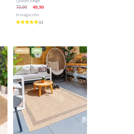
Quadro beige
70,00
49,90
In magazzino
(1)
offerta
-36%