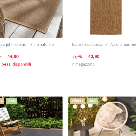
to juta esterno – Elara naturale
Tappeto da balcone – Aurora marron
0
44,90
65,00
40,90
 pezzi disponibili
In magazzino
ta
-38%
offerta
-38%