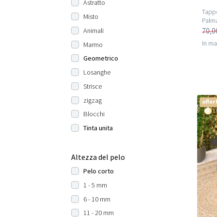
Astratto
Tappe
Misto
Palm
70,0
Animali
In m
Marmo
Geometrico
Losanghe
Strisce
zigzag
offer
Blocchi
Tinta unita
Altezza del pelo
Pelo corto
1 - 5 mm
6 - 10 mm
11 - 20 mm