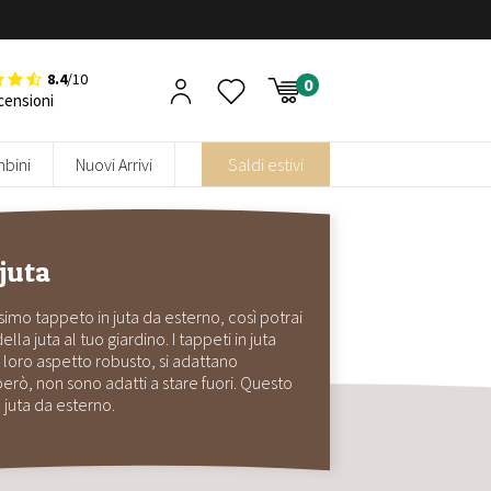
8.4
/10
censioni
bini
Nuovi Arrivi
Saldi estivi
juta
simo tappeto in juta da esterno, così potrai
la juta al tuo giardino. I tappeti in juta
 loro aspetto robusto, si adattano
erò, non sono adatti a stare fuori. Questo
 juta da esterno.