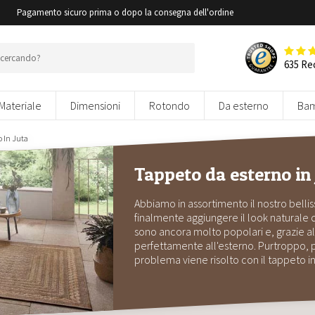
i
Pagamento sicuro prima o dopo la consegna dell'ordine
635 Re
Materiale
Dimensioni
Rotondo
Da esterno
Bam
 In Juta
Tappeto da esterno in 
Abbiamo in assortimento il nostro bellis
finalmente aggiungere il look naturale del
sono ancora molto popolari e, grazie al
perfettamente all'esterno. Purtroppo, p
problema viene risolto con il tappeto in