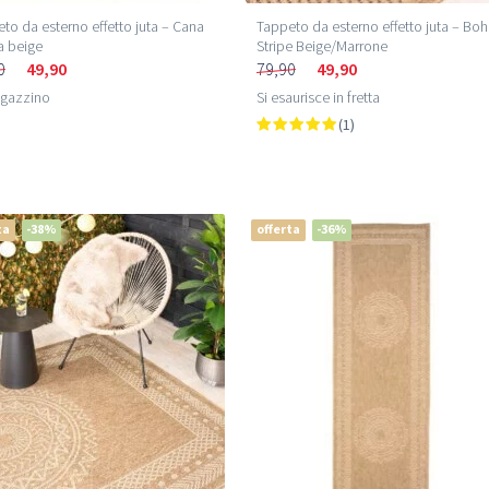
to da esterno effetto juta – Cana
Tappeto da esterno effetto juta – Bo
a beige
Stripe Beige/Marrone
0
49,90
79,90
49,90
agazzino
Si esaurisce in fretta
(1)
ta
-38%
offerta
-36%