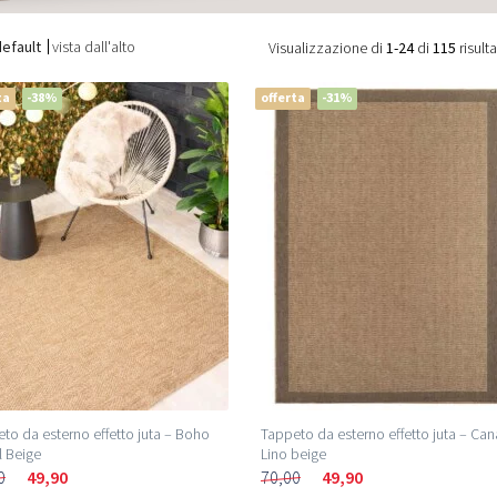
default
vista dall'alto
Visualizzazione di
1-24
di
115
risulta
ta
-38%
offerta
-31%
to da esterno effetto juta – Boho
Tappeto da esterno effetto juta – Can
 Beige
Lino beige
0
49,90
70,00
49,90