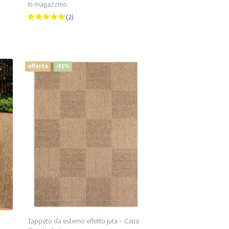
In magazzino
(2)
offerta
-31%
e
Tappeto da esterno effetto juta – Cana