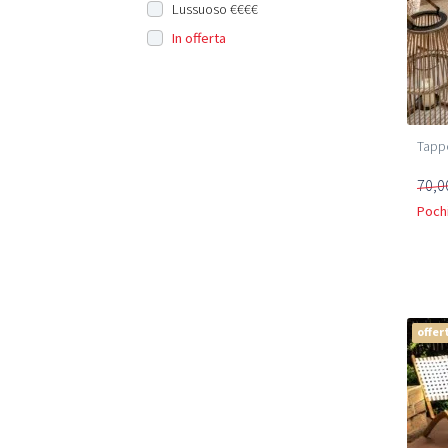
Lussuoso €€€€
In offerta
Tappe
70,0
Pochi
offer