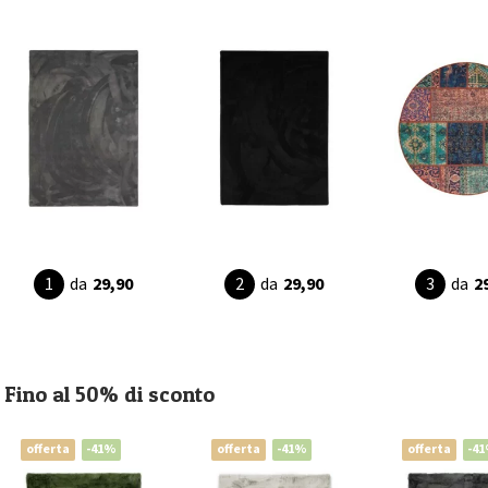
da
29,90
da
29,90
da
2
Fino al 50% di sconto
offerta
-41%
offerta
-41%
offerta
-4