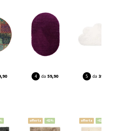
9,90
da
59,90
da
39,90
1%
offerta
-41%
offerta
-41%