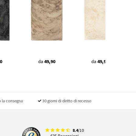
0
da
49,90
da
49,90
 la consegna
30 giorni di diritto di recesso
8.4
/10