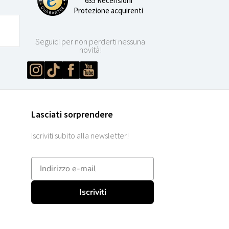
635 Recensioni
Protezione acquirenti
Seguici per non perderti nessuna
novità!
Lasciati sorprendere
Iscriviti subito alla newsletter!
E-mailadres
Iscriviti