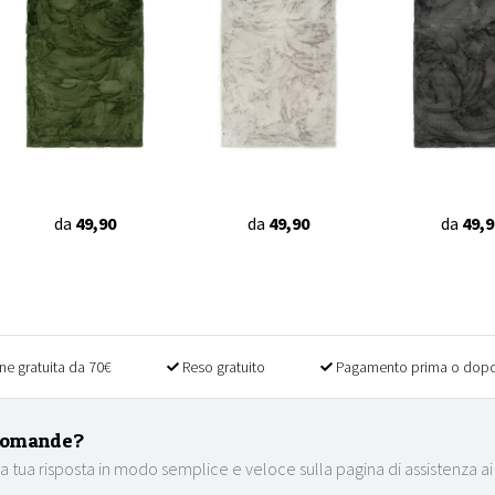
da
49,90
da
49,90
da
49,9
ne gratuita da 70€
Reso gratuito
Pagamento prima o dopo
domande?
la tua risposta in modo semplice e veloce sulla pagina di assistenza ai