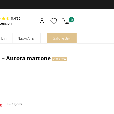
8.4
/10
censioni
bini
Nuovi Arrivi
Saldi estivi
e – Aurora marrone
offerta
4 - 7 giorni
€