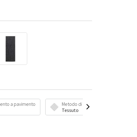
ento a pavimento
Metodo di produzione
Lu
Tessuto
5