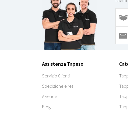
clienti.
Assistenza Tapeso
Cat
Servizio Clienti
Tapp
Spedizione e resi
Tapp
Aziende
Tapp
Blog
Tapp