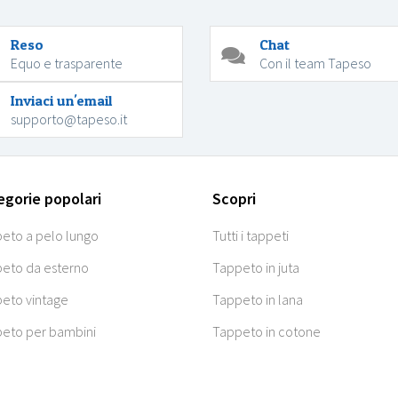
Reso
Chat
Equo e trasparente
Con il team Tapeso
Inviaci un'email
supporto@tapeso.it
egorie popolari
Scopri
eto a pelo lungo
Tutti i tappeti
eto da esterno
Tappeto in juta
eto vintage
Tappeto in lana
eto per bambini
Tappeto in cotone