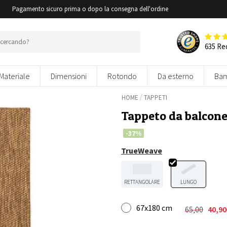
i
Pagamento sicuro prima o dopo la consegna dell'ordine
635 Re
Materiale
Dimensioni
Rotondo
Da esterno
Bam
/
HOME
TAPPETI
Tappeto da balcon
-37%
TrueWeave
RETTANGOLARE
LUNGO
67x180 cm
65,00
40,90
Il
Il
prezzo
prezzo