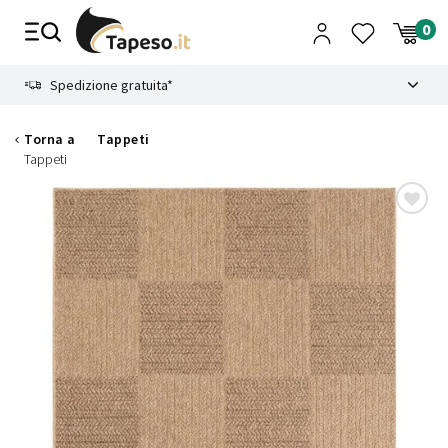
Vai
al
contenuto
8.4
Spedizione gratuita*
Torna a
Tappeti
Tappeti