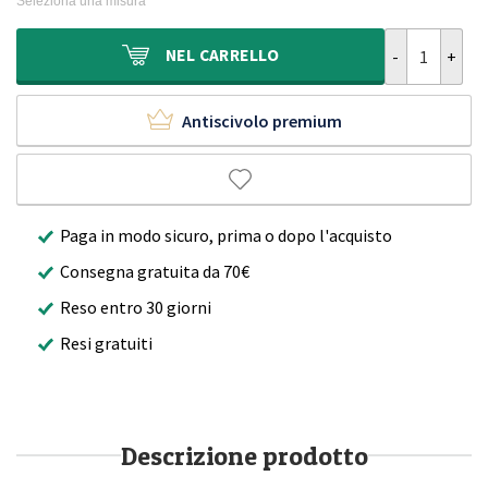
Seleziona una misura
era:
è:
340,00€.
269,90€.
Tappeto da es
NEL
CARRELLO
Antiscivolo premium
Paga in modo sicuro, prima o dopo l'acquisto
Consegna gratuita da 70€
Reso entro 30 giorni
Resi gratuiti
Descrizione prodotto