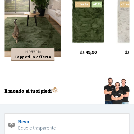
offerta
-41%
offerta
da
49,90
da
4
IN OFFERTA
Tappeti in offerta
Il mondo ai tuoi piedi
Reso
Equo e trasparente