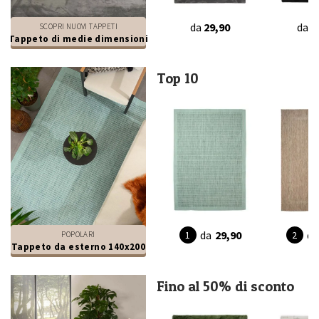
da
29,90
da
2
SCOPRI NUOVI TAPPETI
Tappeto di medie dimensioni
Top 10
da
29,90
da
POPOLARI
Tappeto da esterno 140x200
Fino al 50% di sconto