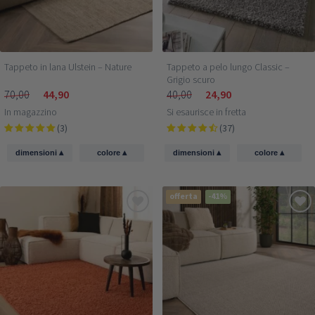
Tappeto in lana Ulstein – Nature
Tappeto a pelo lungo Classic –
Grigio scuro
70,00
44,90
40,00
24,90
In magazzino
Si esaurisce in fretta
(3)
(37)
▴
▴
▴
▴
dimensioni
colore
dimensioni
colore
offerta
-41%