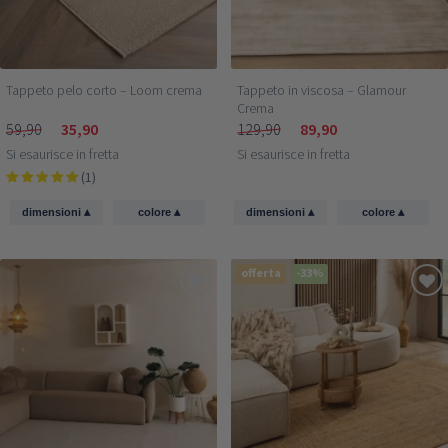
Tappeto pelo corto – Loom crema
Tappeto in viscosa – Glamour
Crema
59,90
35,90
129,90
89,90
Si esaurisce in fretta
Si esaurisce in fretta
(1)
▴
▴
▴
▴
dimensioni
colore
dimensioni
colore
offerta
-33%