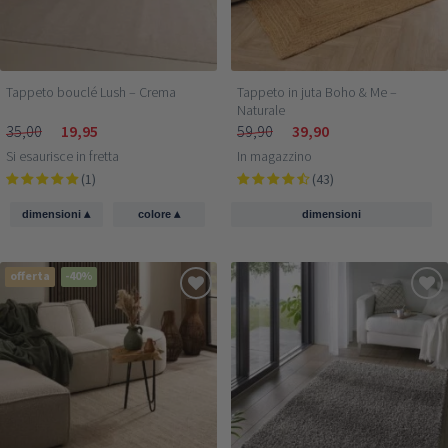
Tappeto bouclé Lush – Crema
Tappeto in juta Boho & Me –
Naturale
35,00
19,95
59,90
39,90
Si esaurisce in fretta
In magazzino
(1)
(43)
▴
▴
dimensioni
colore
dimensioni
offerta
-40%