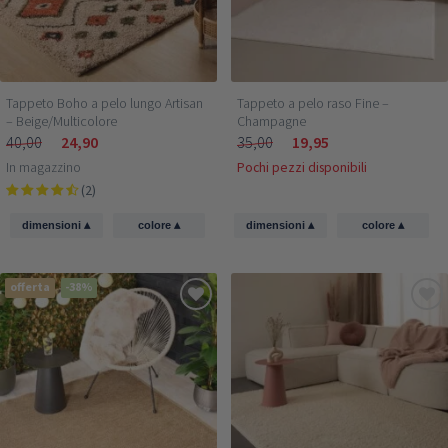
Tappeto Boho a pelo lungo Artisan
Tappeto a pelo raso Fine –
– Beige/Multicolore
Champagne
40,00
24,90
35,00
19,95
In magazzino
Pochi pezzi disponibili
(2)
▴
▴
▴
▴
dimensioni
colore
dimensioni
colore
offerta
-38%