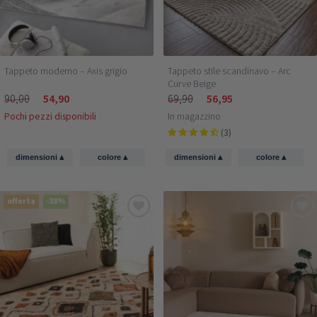
Tappeto moderno – Axis grigio
Tappeto stile scandinavo – Arc
Curve Beige
90,00
54,90
69,90
56,95
Pochi pezzi disponibili
In magazzino
(3)
▴
▴
▴
▴
dimensioni
colore
dimensioni
colore
offerta
-38%