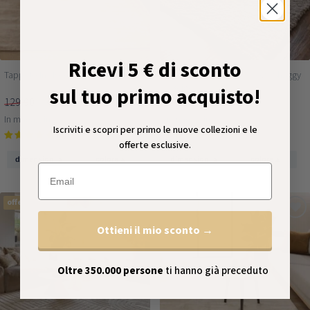
Ricevi 5 € di sconto
Tappeto in viscosa – Glamour Beige
Tappeto a pelo lungo Cozy Shaggy
– Beige
sul tuo primo acquisto!
129,90
89,90
55,00
49,90
In magazzino
In magazzino
Iscriviti e scopri per primo le nuove collezioni e le
(4)
(27)
offerte esclusive.
▴
▴
▴
▴
dimensioni
colore
dimensioni
colore
Email
offerta
-33%
offerta
-35%
Ottieni il mio sconto →
Oltre 350.000 persone
ti hanno già preceduto