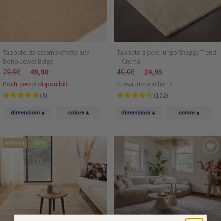
Tappeto da esterno effetto juta –
Tappeto a pelo lungo Shaggy Trend
Boho Jewel Beige
– Crema
79,90
49,90
40,00
24,95
Pochi pezzi disponibili
Si esaurisce in fretta
(3)
(102)
▴
▴
▴
▴
dimensioni
colore
dimensioni
colore
offerta
-32%