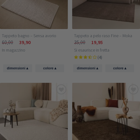
Tappeto bagno – Sensa avorio
Tappeto a pelo raso Fine – Moka
60,00
39,90
35,00
19,95
In magazzino
Si esaurisce in fretta
(4)
▴
▴
▴
▴
dimensioni
colore
dimensioni
colore