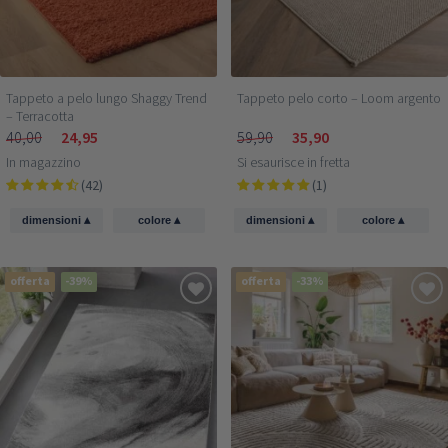
Tappeto a pelo lungo Shaggy Trend
Tappeto pelo corto – Loom argento
– Terracotta
40,00
24,95
59,90
35,90
In magazzino
Si esaurisce in fretta
(42)
(1)
▴
▴
▴
▴
dimensioni
colore
dimensioni
colore
offerta
-39%
offerta
-33%