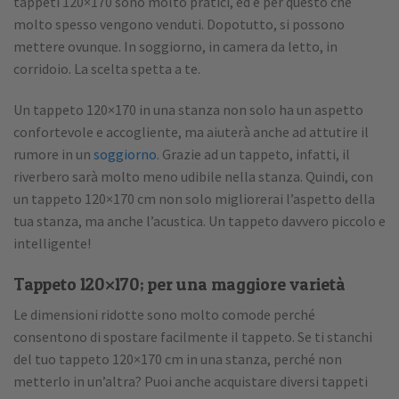
tappeti 120×170 sono molto pratici, ed è per questo che
molto spesso vengono venduti. Dopotutto, si possono
mettere ovunque. In soggiorno, in camera da letto, in
corridoio. La scelta spetta a te.
Un tappeto 120×170 in una stanza non solo ha un aspetto
confortevole e accogliente, ma aiuterà anche ad attutire il
rumore in un
soggiorno
. Grazie ad un tappeto, infatti, il
riverbero sarà molto meno udibile nella stanza. Quindi, con
un tappeto 120×170 cm non solo migliorerai l’aspetto della
tua stanza, ma anche l’acustica. Un tappeto davvero piccolo e
intelligente!
Tappeto 120×170; per una maggiore varietà
Le dimensioni ridotte sono molto comode perché
consentono di spostare facilmente il tappeto. Se ti stanchi
del tuo tappeto 120×170 cm in una stanza, perché non
metterlo in un’altra? Puoi anche acquistare diversi tappeti