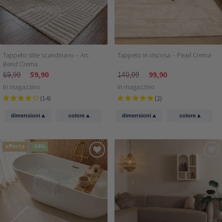
Tappeto stile scandinavo – Arc
Tappeto in viscosa – Pearl Crema
Bend Crema
69,90
59,90
140,00
99,90
In magazzino
In magazzino
(14)
(2)
▴
▴
▴
▴
dimensioni
colore
dimensioni
colore
offerta
-34%