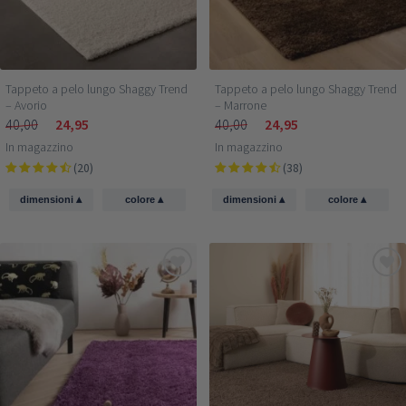
Tappeto a pelo lungo Shaggy Trend
Tappeto a pelo lungo Shaggy Trend
– Avorio
– Marrone
40,00
24,95
40,00
24,95
In magazzino
In magazzino
(20)
(38)
▴
▴
▴
▴
dimensioni
colore
dimensioni
colore