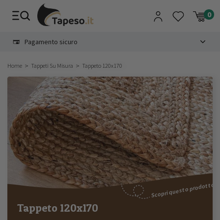
Vai
al
contenuto
8.4
30 giorni di recesso
Home
Tappeti Su Misura
Tappeto 120x170
Scopri questo prodotto
Tappeto 120x170