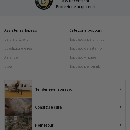
635 Recensioni
Protezione acquirenti
Assistenza Tapeso
Categorie popolari
Servizio Clienti
Tappeto a pelo lungo
Spedizione e resi
Tappeto da esterno
Aziende
Tappeto vintage
Blog
Tappeto per bambini
Tendenze e ispirazioni
Consigli e cura
Hometour