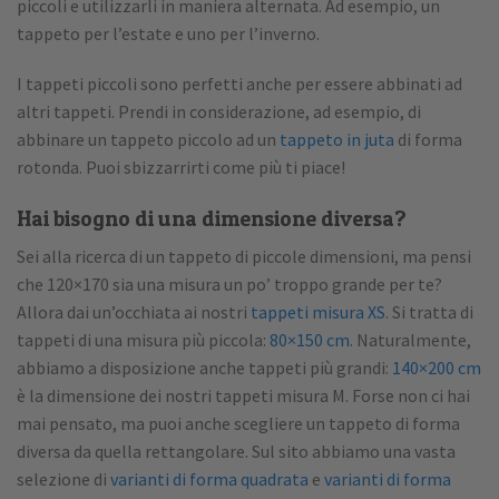
piccoli e utilizzarli in maniera alternata. Ad esempio, un
tappeto per l’estate e uno per l’inverno.
I tappeti piccoli sono perfetti anche per essere abbinati ad
altri tappeti. Prendi in considerazione, ad esempio, di
abbinare un tappeto piccolo ad un
tappeto in juta
di forma
rotonda. Puoi sbizzarrirti come più ti piace!
Hai bisogno di una dimensione diversa?
Sei alla ricerca di un tappeto di piccole dimensioni, ma pensi
che 120×170 sia una misura un po’ troppo grande per te?
Allora dai un’occhiata ai nostri
tappeti misura XS
. Si tratta di
tappeti di una misura più piccola:
80×150 cm
. Naturalmente,
abbiamo a disposizione anche tappeti più grandi:
140×200 cm
è la dimensione dei nostri tappeti misura M. Forse non ci hai
mai pensato, ma puoi anche scegliere un tappeto di forma
diversa da quella rettangolare. Sul sito abbiamo una vasta
selezione di
varianti di forma quadrata
e
varianti di forma