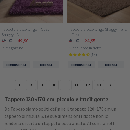
Tappeto a pelo lungo – Cozy
Tappeto a pelo lungo Shaggy Trend
Shaggy – Viola
– Tortora
55,00
49,90
40,00
24,95
In magazzino
Si esaurisce in fretta
(84)
▴
▴
▴
▴
dimensioni
colore
dimensioni
colore
1
2
3
4
…
31
32
33
Tappeto 120×170 cm; piccolo e intelligente
Da Tapeso siamo soliti definire il tappeto 120×170 cm un
tappeto di misura S. Le sue dimensioni ridotte non lo
rendono di certo un tappeto poco amato. Al contrario! I