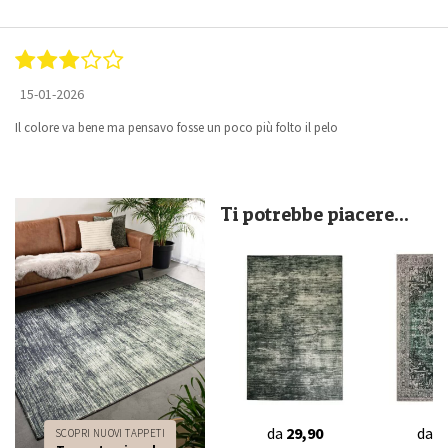
15-01-2026
Il colore va bene ma pensavo fosse un poco più folto il pelo
Ti potrebbe piacere...
da
29,90
da
2
SCOPRI NUOVI TAPPETI