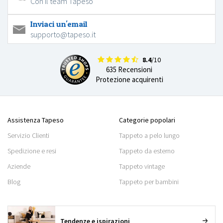
Con il team Tapeso
Inviaci un'email
supporto@tapeso.it
8.4
/10
635 Recensioni
Protezione acquirenti
Assistenza Tapeso
Categorie popolari
Servizio Clienti
Tappeto a pelo lungo
Spedizione e resi
Tappeto da esterno
Aziende
Tappeto vintage
Blog
Tappeto per bambini
Tendenze e ispirazioni