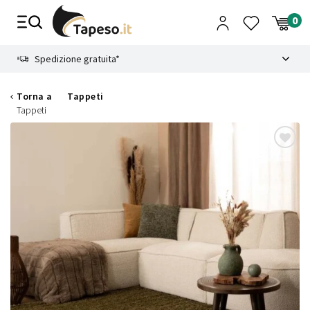
Vai
al
contenuto
8.4
Spedizione gratuita*
Torna a
Tappeti
Tappeti