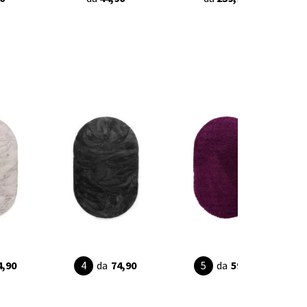
4,90
da
74,90
da
59,90