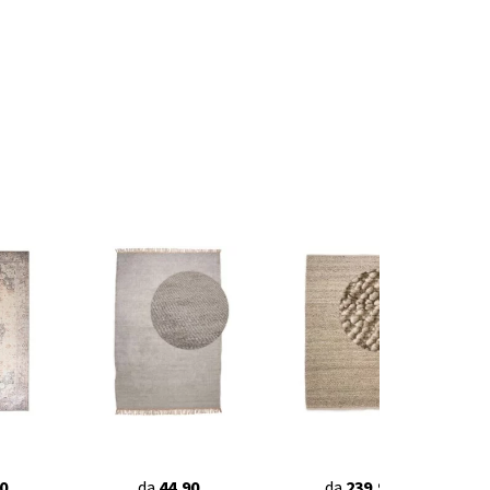
0
da
44,90
da
239,90