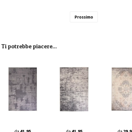
Prossimo
Ti potrebbe piacere...
da
41,95
da
41,95
da
29,9