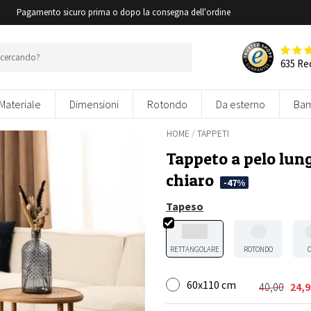
i
Pagamento sicuro prima o dopo la consegna dell'ordine
635 Re
Materiale
Dimensioni
Rotondo
Da esterno
Bam
/
HOME
TAPPETI
Tappeto a pelo lun
chiaro
-47%
Tapeso
RETTANGOLARE
ROTONDO
60x110 cm
40,00
24,9
Il
Il
prezzo
prezzo