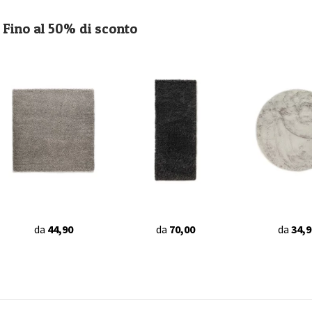
Fino al 50% di sconto
da
44,90
da
70,00
da
34,9