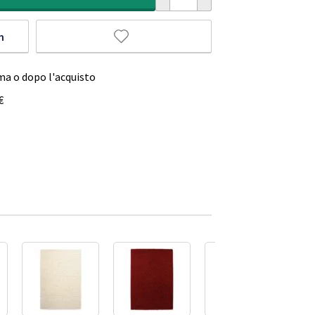
m
ma o dopo l'acquisto
€