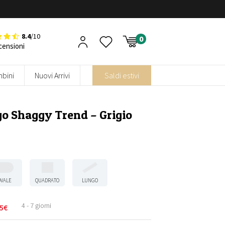
8.4
/10
censioni
bini
Nuovi Arrivi
Saldi estivi
go Shaggy Trend – Grigio
OVALE
QUADRATO
LUNGO
4 - 7 giorni
5
€