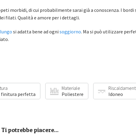
ppeti morbidi, di cui probabilmente sarai già a conoscenza. I bor
i filati. Qualità e amore per i dettagli.
 lungo
si adatta bene ad ogni
soggiorno
. Ma si può utilizzare per
iato.
itura
Materiale
Riscaldament
 finitura perfetta
Poliestere
Idoneo
Ti potrebbe piacere...