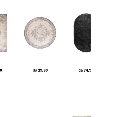
0
da
29,90
da
74,90