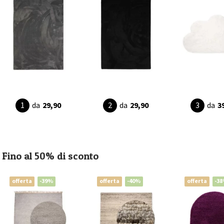
da
29,90
da
29,90
da
3
Fino al 50% di sconto
offerta
-39%
offerta
-40%
offerta
-3