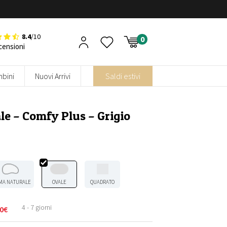
8.4
/10
censioni
bini
Nuovi Arrivi
Saldi estivi
le – Comfy Plus – Grigio
MA NATURALE
OVALE
QUADRATO
4 - 7 giorni
0
€