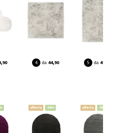
9,90
da
44,90
da
49,90
8%
offerta
-56%
offerta
-38%