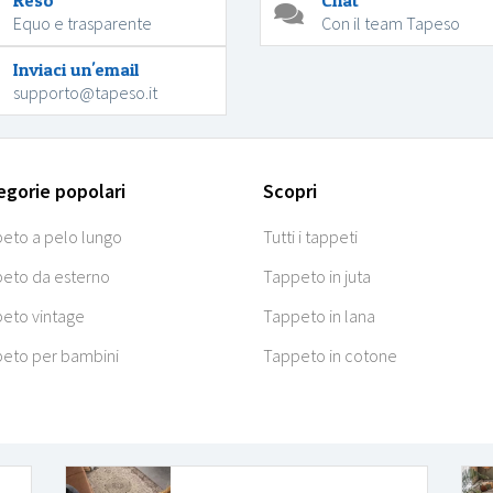
Reso
Chat
Equo e trasparente
Con il team Tapeso
Inviaci un'email
supporto@tapeso.it
egorie popolari
Scopri
eto a pelo lungo
Tutti i tappeti
eto da esterno
Tappeto in juta
eto vintage
Tappeto in lana
eto per bambini
Tappeto in cotone