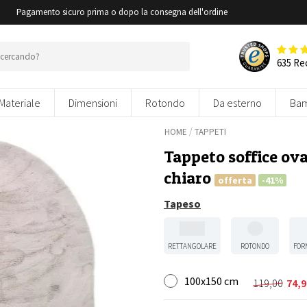
i
Pagamento sicuro prima o dopo la consegna dell'ordine
635 Re
Materiale
Dimensioni
Rotondo
Da esterno
Bam
/
HOME
TAPPETI
Tappeto soffice ova
chiaro
offerta
-41%
Tapeso
RETTANGOLARE
ROTONDO
FOR
100x150 cm
119,00
74,9
Il
Il
prezzo
prezzo