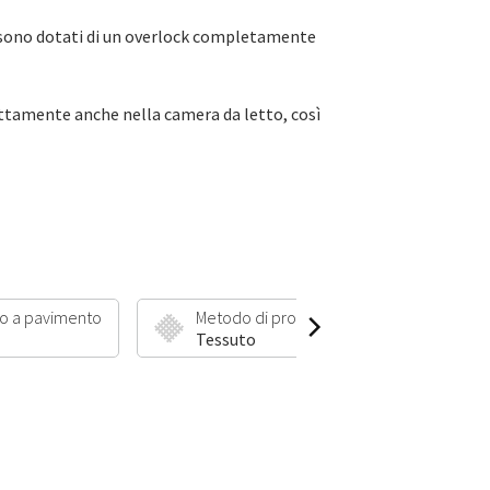
di sono dotati di un overlock completamente
fettamente anche nella camera da letto, così
o a pavimento
Metodo di produzione
Lungh
Tessuto
35 mm