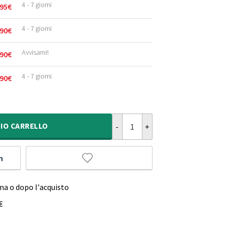
4 - 7 giorni
95
€
4 - 7 giorni
90
€
Avvisami!
90
€
4 - 7 giorni
90
€
Tappeto soffice ovale - Comfy Plus
IO
CARRELLO
m
ma o dopo l'acquisto
€