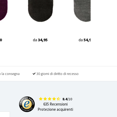
0
da
34,95
da
54,95
 la consegna
30 giorni di diritto di recesso
8.4
/10
635 Recensioni
Protezione acquirenti