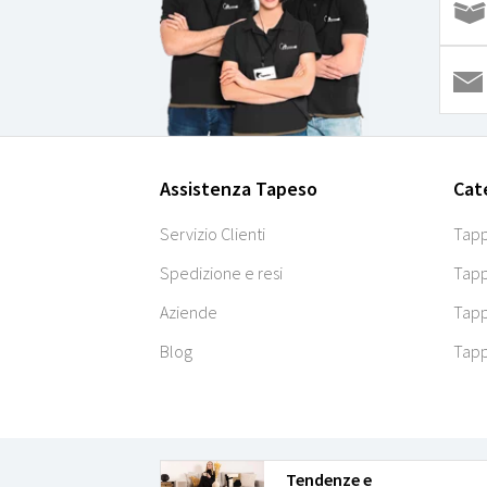
Assistenza Tapeso
Cat
Servizio Clienti
Tapp
Spedizione e resi
Tapp
Aziende
Tapp
Blog
Tapp
Tendenze e