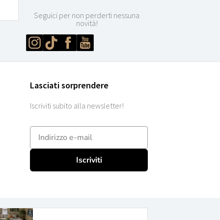
Seguici per non perderti nessuna
novità!
Lasciati sorprendere
Iscriviti subito alla newsletter!
E-mailadres
Iscriviti