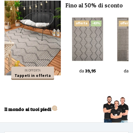
Fino al 50% di sconto
offerta
-43%
offerta
da
39,95
da
3
IN OFFERTA
Tappeti in offerta
Il mondo ai tuoi piedi