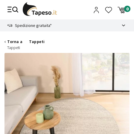
Vai
al
contenuto
8.4
Spedizione gratuita*
Torna a
Tappeti
Tappeti