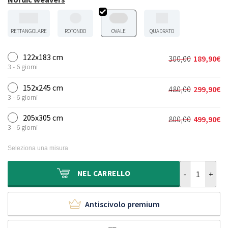
RETTANGOLARE
ROTONDO
OVALE
QUADRATO
122x183 cm
300,00
189,90
€
Il
Il
3 - 6 giorni
prezzo
prezzo
originale
attuale
152x245 cm
480,00
299,90
€
Il
Il
era:
è:
3 - 6 giorni
prezzo
prezzo
300,00€.
189,90€.
originale
attuale
205x305 cm
800,00
499,90
€
Il
Il
era:
è:
3 - 6 giorni
prezzo
prezzo
480,00€.
299,90€.
originale
attuale
Seleziona una misura
era:
è:
800,00€.
499,90€.
Tappeti ovali 
NEL
CARRELLO
Antiscivolo premium