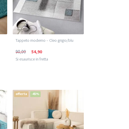
Tappeto moderno – Cleo grigio/blu
90,00
54,90
Si esaurisce in fretta
offerta
-45%