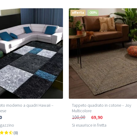
offerta
-30%
eto moderno a quadri Hawaii –
Tappeto quadrato in cotone – Joy
hese
Multicolore
0
100,00
69,90
agazzino
Si esaurisce in fretta
(8)