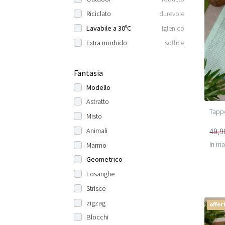
Riciclato
durevole
Lavabile a 30ºC
igienico
Extra morbido
soffice
Fantasia
Modello
Astratto
Tappe
Misto
49,9
Animali
In m
Marmo
Geometrico
Losanghe
Strisce
zigzag
offer
Blocchi