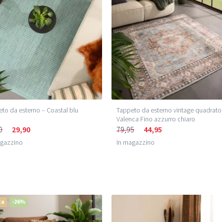
to da esterno – Coastal blu
Tappeto da esterno vintage quadrato
Valenca Fino azzurro chiaro
0
29,90
79,95
44,95
agazzino
In magazzino
ta
-26%