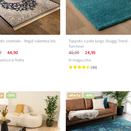
to orientale – Regal Valentina blu
Tappeto a pelo lungo Shaggy Trend –
o
Turchese
0
44,90
40,00
24,95
urisce in fretta
In magazzino
(46)
ta
-33%
offerta
-40%