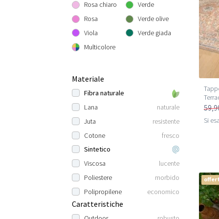
Rosa chiaro
Verde
Rosa
Verde olive
Viola
Verde giada
Multicolore
Materiale
Tappe
Fibra naturale
Terra
59,9
Lana
naturale
Si esa
Juta
resistente
Cotone
fresco
Sintetico
Viscosa
lucente
Poliestere
morbido
offer
Polipropilene
economico
Caratteristiche
Outdoor
robusto