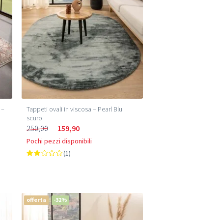
 –
Tappeti ovali in viscosa – Pearl Blu
scuro
250,00
159,90
Pochi pezzi disponibili
(1)
offerta
-32%