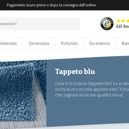
i
Pagamento sicuro prima o dopo la consegna dell'ordine
635 Re
Materiale
Dimensioni
Rotondo
Da esterno
Bam
Tappeto blu
Cosa ti ricorda un tappeto blu? Lo sciab
occhi di un cucciolo appena nato? Il blu 
che sognare tra le tue quattro mura?