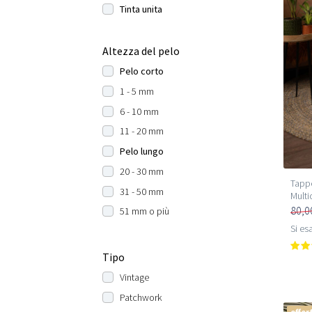
Tinta unita
Altezza del pelo
Pelo corto
1 - 5 mm
6 - 10 mm
11 - 20 mm
Pelo lungo
20 - 30 mm
Tappe
31 - 50 mm
Multi
80,0
51 mm o più
Si esa
Tipo
Vintage
Patchwork
offer