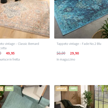
to vintage – Classic Bernard
Tappeto vintage – Fade No.2 Blu
cotta
0
49,95
50,00
29,90
urisce in fretta
In magazzino
ta
-40%
offerta
-44%