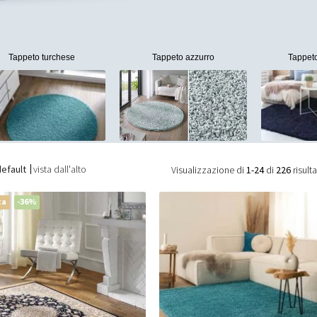
Tappeto turchese
Tappeto azzurro
Tappeto
default
vista dall'alto
Visualizzazione di
1-24
di
226
risulta
ta
-36%