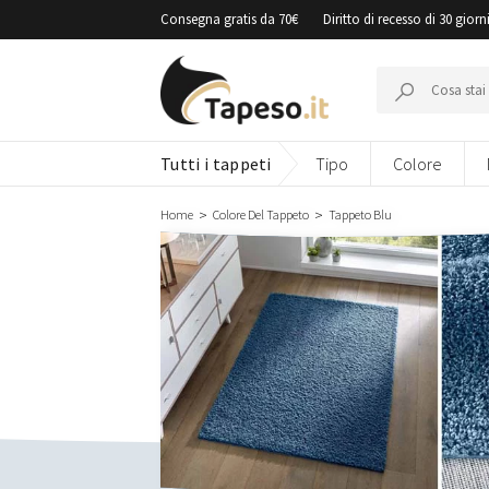
Vai
Consegna gratis da 70€
Diritto di recesso di 30 giorn
al
contenuto
Cerca:
Tutti i tappeti
Tipo
Colore
Home
Colore Del Tappeto
Tappeto Blu