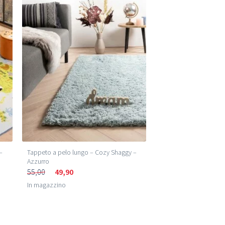
–
Tappeto a pelo lungo – Cozy Shaggy –
Azzurro
55,00
49,90
In magazzino