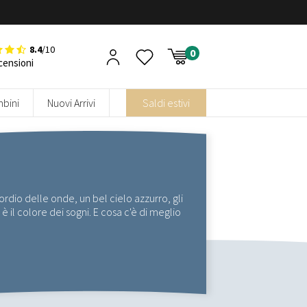
8.4
/10
censioni
bini
Nuovi Arrivi
Saldi estivi
ordio delle onde, un bel cielo azzurro, gli
è il colore dei sogni. E cosa c'è di meglio