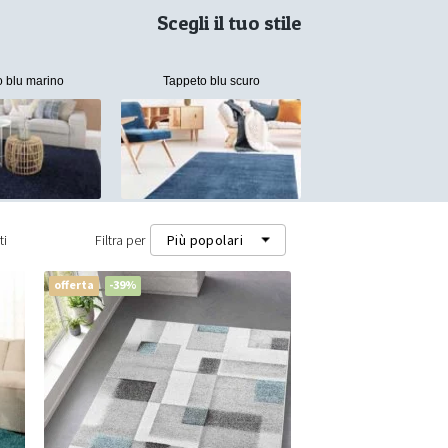
Scegli il tuo stile
 blu marino
Tappeto blu scuro
ti
Filtra per
Più popolari
offerta
-39%
Più popolari
Più recenti
Prezzo più basso (m²)
Prezzo più alto (m²)