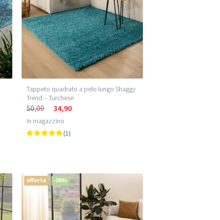
Tappeto quadrato a pelo lungo Shaggy
Trend – Turchese
50,00
34,90
In magazzino
(1)
offerta
-36%