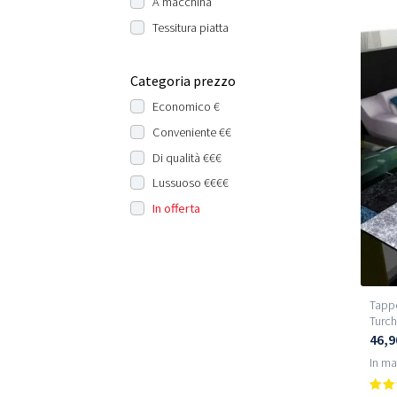
A macchina
Tessitura piatta
Categoria prezzo
Economico €
Conveniente €€
Di qualità €€€
Lussuoso €€€€
In offerta
Tapp
Turc
46,9
In m