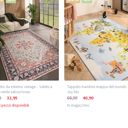
to da esterno vintage – Valenca
Tappeto bambini mappa del mondo 
verde salvia/rosso
Joy blu
5
32,95
69,90
40,90
 pezzi disponibili
In magazzino