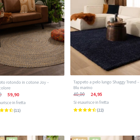
Tappeto a pelo lungo Shaggy Trend –
to rotondo in cotone Joy –
Blu marino
colore
40,00
24,95
0
59,90
Si esaurisce in fretta
urisce in fretta
(22)
(11)
ta
-35%
offerta
-41%