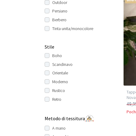
Outdoor
Persiano
Berbero
Tinta unita/monocolore
Stile
Boho
Scandinavo
Orientale
Moderno
Rustico
Tappe
Nova 
Retro
49,9
Pochi
Metodo di tessitura
A mano