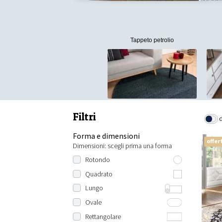
Tappeto petrolio
Filtri
Forma e dimensioni
offer
Dimensioni: scegli prima una forma
Rotondo
Rotondo 80 cm
Quadrato
Rotondo 100 cm
100x100 cm
Lungo
Rotondo 120 cm
120x120 cm
Lunghezza: 200 cm
Ovale
Rotondo 140 cm
130x130 cm
Lunghezza: 230 cm
100x150 cm
Rettangolare