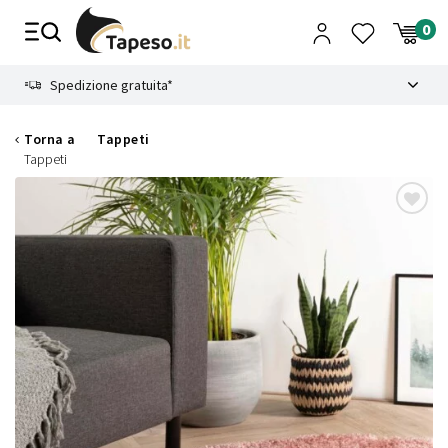
Vai
al
contenuto
8.4
Spedizione gratuita*
Torna a
Tappeti
Tappeti