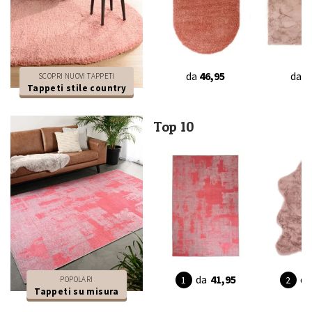
da
46,95
da
4
SCOPRI NUOVI TAPPETI
Tappeti stile country
Top 10
da
41,95
da
POPOLARI
Tappeti su misura