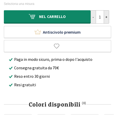
originale
attuale
Seleziona una misura
era:
è:
200,00€.
112,95€.
Tappeto roton
NEL
CARRELLO
Antiscivolo premium
Paga in modo sicuro, prima o dopo l'acquisto
Consegna gratuita da 70€
Reso entro 30 giorni
Resi gratuiti
Colori disponibili
(8)