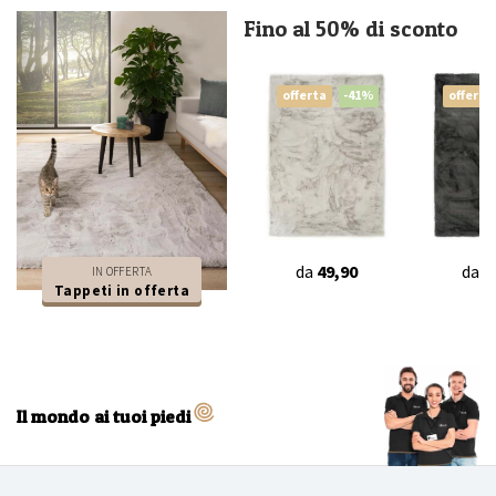
Fino al 50% di sconto
offerta
-41%
offerta
da
49,90
da
4
IN OFFERTA
Tappeti in offerta
Il mondo ai tuoi piedi