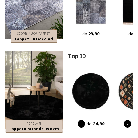
da
29,90
da
4
SCOPRI NUOVI TAPPETI
Tappeti intrecciati
Top 10
da
34,90
da
POPOLARI
Tappeto rotondo 150 cm