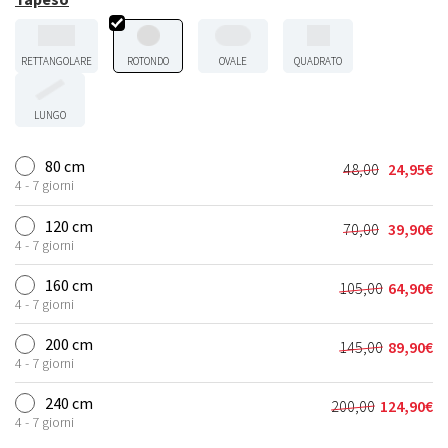
RETTANGOLARE
ROTONDO
OVALE
QUADRATO
LUNGO
80 cm
48,00
24,95
€
Il
Il
4 - 7 giorni
prezzo
prezzo
originale
attuale
120 cm
70,00
39,90
€
Il
Il
era:
è:
4 - 7 giorni
prezzo
prezzo
48,00€.
24,95€.
originale
attuale
160 cm
105,00
64,90
€
Il
Il
era:
è:
4 - 7 giorni
prezzo
prezzo
70,00€.
39,90€.
originale
attuale
200 cm
145,00
89,90
€
Il
Il
era:
è:
4 - 7 giorni
prezzo
prezzo
105,00€.
64,90€.
originale
attuale
240 cm
200,00
124,90
€
Il
Il
era:
è:
4 - 7 giorni
prezzo
prezzo
145,00€.
89,90€.