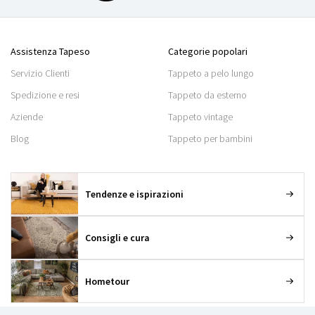
Assistenza Tapeso
Categorie popolari
Servizio Clienti
Tappeto a pelo lungo
Spedizione e resi
Tappeto da esterno
Aziende
Tappeto vintage
Blog
Tappeto per bambini
Tendenze e ispirazioni
Consigli e cura
Hometour