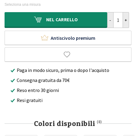
originale
attuale
Seleziona una misura
era:
è:
200,00€.
124,90€.
Tappeto roton
NEL
CARRELLO
Antiscivolo premium
Paga in modo sicuro, prima o dopo l'acquisto
Consegna gratuita da 70€
Reso entro 30 giorni
Resi gratuiti
Colori disponibili
(8)