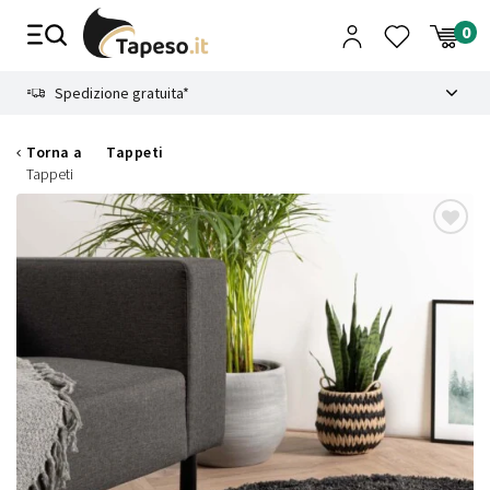
Vai
al
contenuto
8.4
Spedizione gratuita*
Torna a
Tappeti
Tappeti