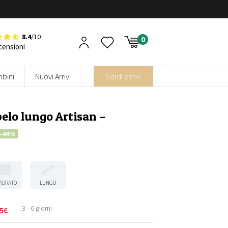
8.4
/10
censioni
bini
Nuovi Arrivi
Saldi estivi
elo lungo Artisan –
-44%
ADRATO
LUNGO
3 - 6 giorni
5
€