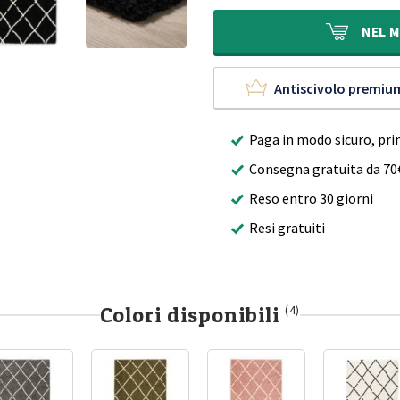
era:
è:
400,00€.
230,95€.
NEL
M
Antiscivolo premiu
Paga in modo sicuro, pri
Consegna gratuita da 70
Reso entro 30 giorni
Resi gratuiti
Colori disponibili
(4)