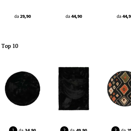
da
29,90
da
44,90
da
44,9
Top 10
da
34,90
da
49,90
da
2