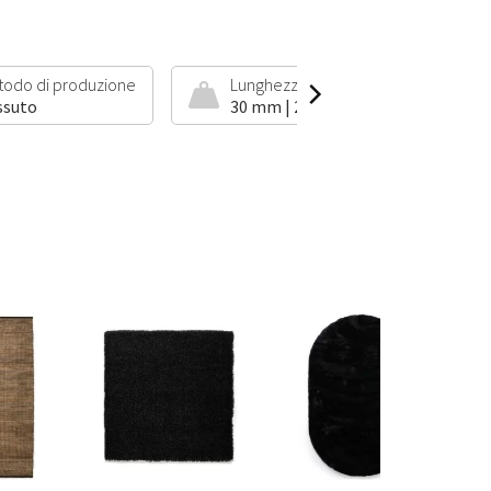
todo di produzione
Lunghezza del pelo e peso
ssuto
30 mm | 2500 g/m²