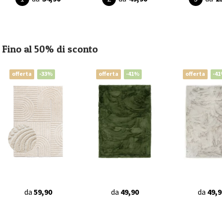
Fino al 50% di sconto
offerta
-33%
offerta
-41%
offerta
-4
da
59,90
da
49,90
da
49,9