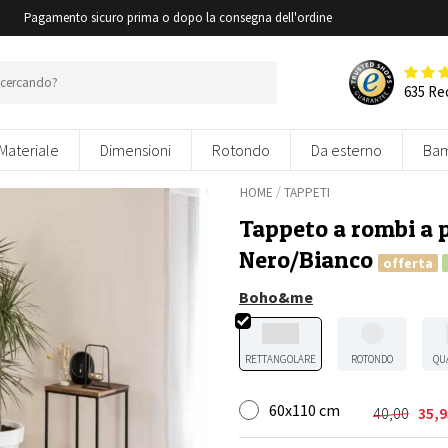
i
Pagamento sicuro prima o dopo la consegna dell'ordine
635 Re
Materiale
Dimensioni
Rotondo
Da esterno
Bam
/
HOME
TAPPETI
Tappeto a rombi a p
Nero/Bianco
offerta
Boho&me
RETTANGOLARE
ROTONDO
QU
60x110 cm
40,00
35,9
Il
Il
prezzo
prezzo