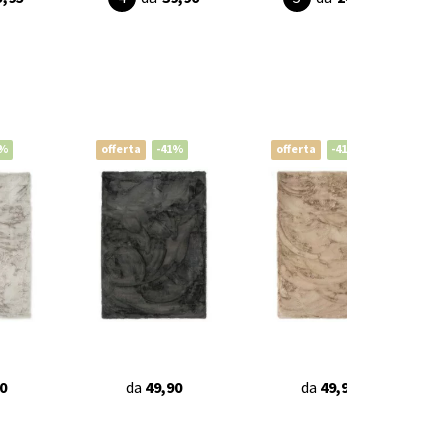
1%
offerta
-41%
offerta
-41%
0
da
49,90
da
49,90