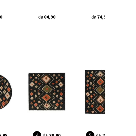
0
da
84,90
da
74,90
5,95
da
39,90
da
24,90