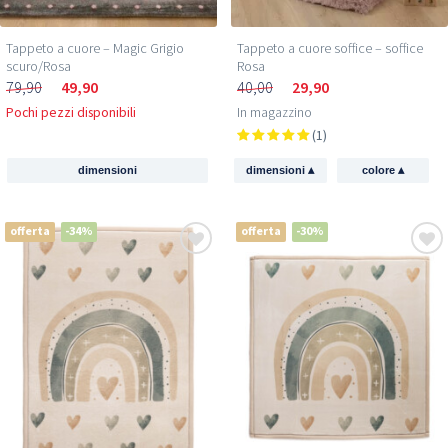
Tappeto a cuore – Magic Grigio
Tappeto a cuore soffice – soffice
scuro/Rosa
Rosa
79,90
49,90
40,00
29,90
Pochi pezzi disponibili
In magazzino
(1)
▴
▴
dimensioni
dimensioni
colore
offerta
-34%
offerta
-30%