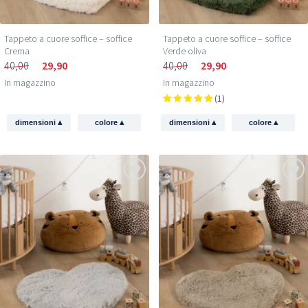
Tappeto a cuore soffice – soffice
Tappeto a cuore soffice – soffice
Crema
Verde oliva
40,00
29,90
40,00
29,90
In magazzino
In magazzino
(1)
▴
▴
▴
▴
dimensioni
colore
dimensioni
colore