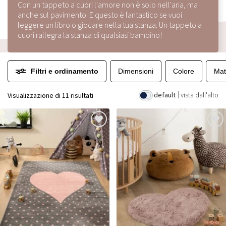
Con un tappeto a cuori l'amore non è solo nell'aria, ma
anche sul pavimento. E questo è fantastico se vuoi
leggere un libro o giocare nella tua stanza. Un tappeto a
cuori rallegra la stanza di qualsiasi bambino!
Filtri e ordinamento
Dimensioni
Colore
Mat
default
vista dall'alto
Visualizzazione di 11 risultati