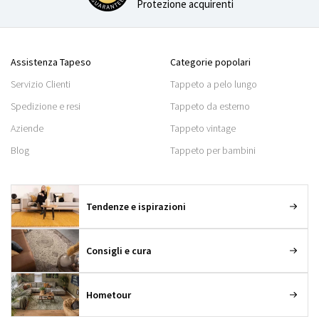
Protezione acquirenti
Assistenza Tapeso
Categorie popolari
Servizio Clienti
Tappeto a pelo lungo
Spedizione e resi
Tappeto da esterno
Aziende
Tappeto vintage
Blog
Tappeto per bambini
Tendenze e ispirazioni
Consigli e cura
Hometour