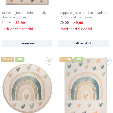
Tappeto gioco bambini – Pluffy
Tappeto gioco bambini quadrato –
Heart crema/multi
Pluffy Heart crema/multi
60,00
39,90
70,00
49,90
Pochi pezzi disponibili
Pochi pezzi disponibili
dimensioni
dimensioni
offerta
-30%
offerta
-33%