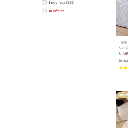
Lussuoso €€€€
In offerta
Tappe
Conto
60,0
In m
offer