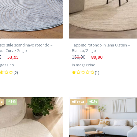
to stile scandinavo rotondo –
Tappeto rotondo in lana Ulstein –
ur Curve Grigio
Bianco/Grigio
0
53,95
150,00
89,90
agazzino
In magazzino
(2)
(1)
ta
-47%
offerta
-61%