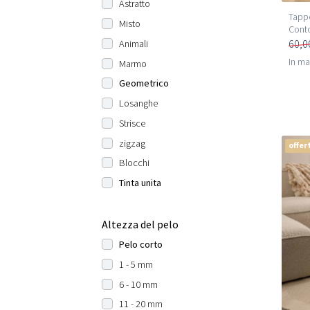
Astratto
Tappe
Misto
Cont
60,0
Animali
In m
Marmo
Geometrico
Losanghe
Strisce
zigzag
offer
Blocchi
Tinta unita
Altezza del pelo
Pelo corto
1 - 5 mm
6 - 10 mm
11 - 20 mm