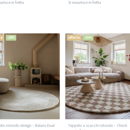
urisce in fretta
Si esaurisce in fretta
ta
-29%
offerta
-31%
to rotondo design – Balans Dual
Tappeto a scacchi rotondo – Check