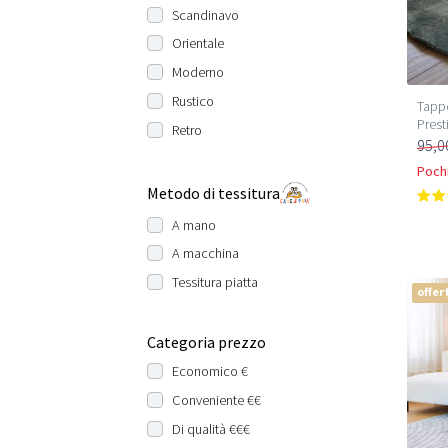
Scandinavo
Orientale
Moderno
Rustico
Tappe
Prest
Retro
95,0
Pochi
Metodo di tessitura
A mano
A macchina
Tessitura piatta
offer
Categoria prezzo
Economico €
Conveniente €€
Di qualità €€€