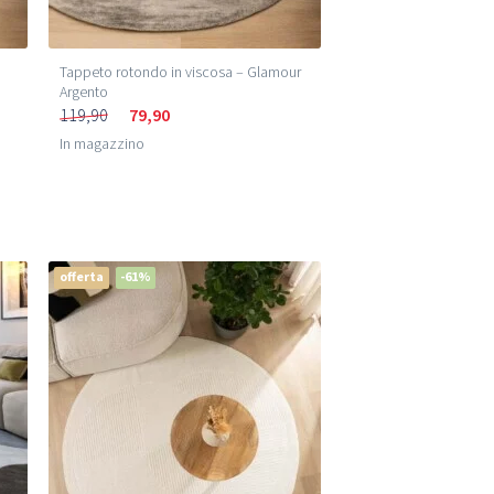
Tappeto rotondo in viscosa – Glamour
Argento
119,90
79,90
In magazzino
offerta
-61%