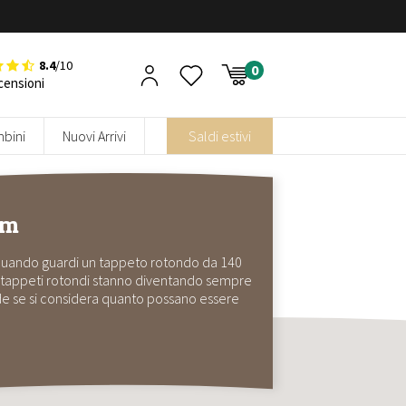
8.4
/10
censioni
bini
Nuovi Arrivi
Saldi estivi
cm
 quando guardi un tappeto rotondo da 140
 I tappeti rotondi stanno diventando sempre
nde se si considera quanto possano essere