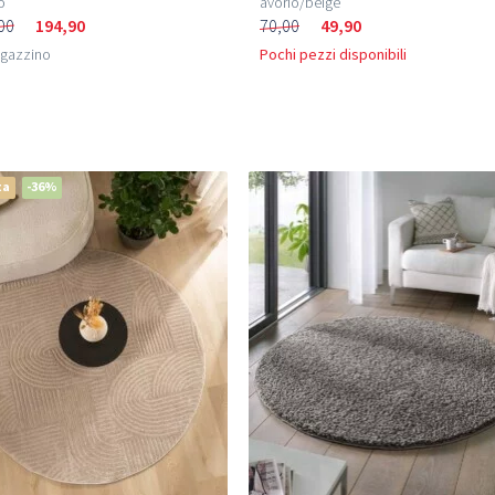
o
avorio/beige
00
194,90
70,00
49,90
agazzino
Pochi pezzi disponibili
ta
-36%