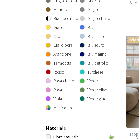
Grigio tortora
Argento
Si esa
Rotondo 300 cm
300x300 cm
160x230 cm
Marrone
Grigio
200x290 cm
Bianco e nero
Grigio chiaro
240x340 cm
Giallo
Blu
300x400 cm
Oro
Blu chiaro
offer
Giallo ocra
Blu scuro
Arancione
Blu marino
Terracotta
Blu petrolio
Rosso
Turchese
Rosa chiaro
Verde
Rosa
Verde olive
Viola
Verde giada
Multicolore
Materiale
Tappe
Fibra naturale