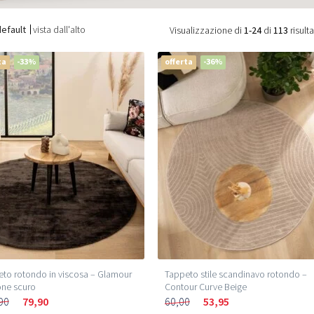
default
vista dall'alto
Visualizzazione di
1-24
di
113
risulta
ta
-33%
offerta
-36%
to rotondo in viscosa – Glamour
Tappeto stile scandinavo rotondo –
one scuro
Contour Curve Beige
90
79,90
60,00
53,95