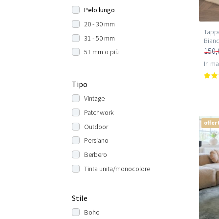
Pelo lungo
20 - 30 mm
Tappe
31 - 50 mm
Bian
150,
51 mm o più
In m
Tipo
Vintage
Patchwork
offer
Outdoor
Persiano
Berbero
Tinta unita/monocolore
Stile
Boho