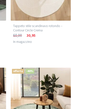
Tappeto stile scandinavo rotondo –
Contour Circle Crema
60,00
30,95
In magazzino
offerta
-40%