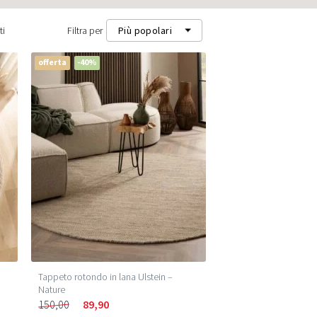
ti
Filtra per
Più popolari
offerta
-40%
Più popolari
Più recenti
Prezzo più basso (m²)
Prezzo più alto (m²)
Tappeto rotondo in lana Ulstein –
Nature
150,00
89,90