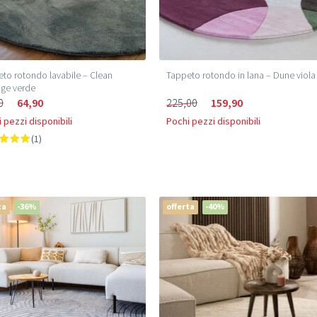
to rotondo lavabile – Clean
Tappeto rotondo in lana – Dune viola
ige verde
0
64,90
225,00
159,90
 pezzi disponibili
Pochi pezzi disponibili
(1)
ta
-36%
offerta
-40%