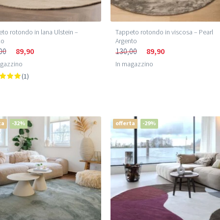
Tappeto rotondo in viscosa – Pearl
to rotondo in lana Ulstein –
Argento
co
130,00
89,90
00
89,90
In magazzino
agazzino
(1)
ta
-32%
offerta
-29%