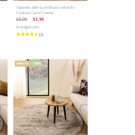
c –
Tappeto stile scandinavo rotondo –
Contour Curve Crema
60,00
53,95
In magazzino
(2)
offerta
-33%