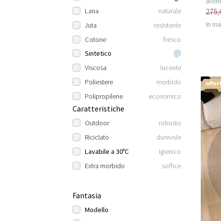
avori
275,
Lana
naturale
In m
Juta
resistente
Cotone
fresco
Sintetico
Viscosa
lucente
Poliestere
morbido
offer
Polipropilene
economico
Caratteristiche
Outdoor
robusto
Riciclato
durevole
Lavabile a 30ºC
igienico
Extra morbido
soffice
Fantasia
Modello