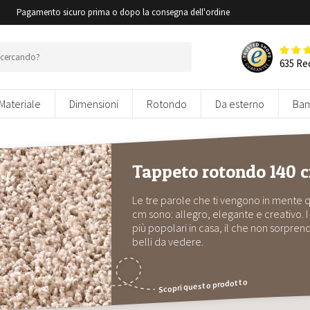
i
Pagamento sicuro prima o dopo la consegna dell'ordine
635 Re
Materiale
Dimensioni
Rotondo
Da esterno
Bam
Tappeto rotondo 140 
Le tre parole che ti vengono in mente
cm sono: allegro, elegante e creativo.
più popolari in casa, il che non sorpre
belli da vedere.
Scopri questo prodotto