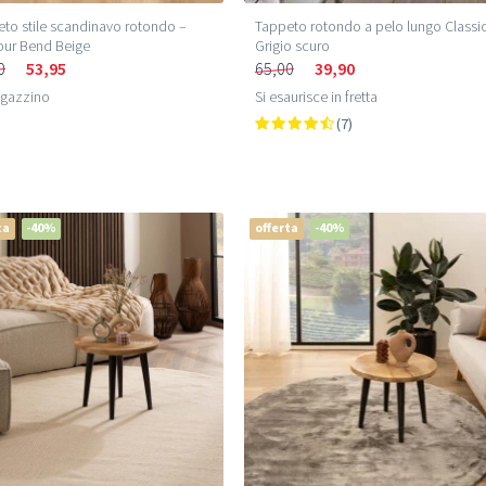
to stile scandinavo rotondo –
Tappeto rotondo a pelo lungo Classi
our Bend Beige
Grigio scuro
0
53,95
65,00
39,90
agazzino
Si esaurisce in fretta
(7)
ta
-40%
offerta
-40%