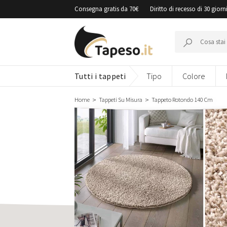
Vai
Consegna gratis da 70€
Diritto di recesso di 30 giorn
al
contenuto
Cerca:
Tutti i tappeti
Tipo
Colore
Home
Tappeti Su Misura
Tappeto Rotondo 140 Cm