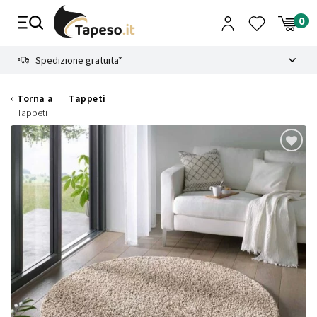
Vai
al
contenuto
8.4
Spedizione gratuita*
Torna a
Tappeti
Tappeti