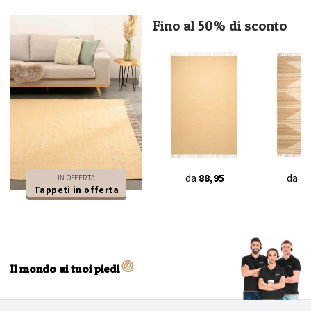
Fino al 50% di sconto
da
88,95
da
11
IN OFFERTA
Tappeti in offerta
Il mondo ai tuoi piedi