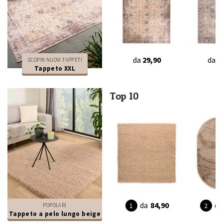
da
29,90
da
2
SCOPRI NUOVI TAPPETI
Tappeto XXL
Top 10
da
84,90
da
POPOLARI
Tappeto a pelo lungo beige