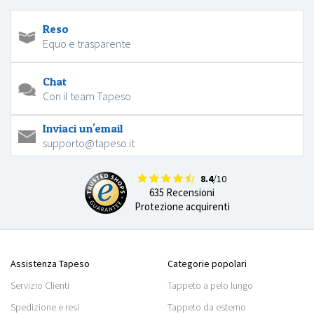
Reso
Equo e trasparente
Chat
Con il team Tapeso
Inviaci un'email
supporto@tapeso.it
8.4
/10
635 Recensioni
Protezione acquirenti
Assistenza Tapeso
Categorie popolari
Servizio Clienti
Tappeto a pelo lungo
Spedizione e resi
Tappeto da esterno