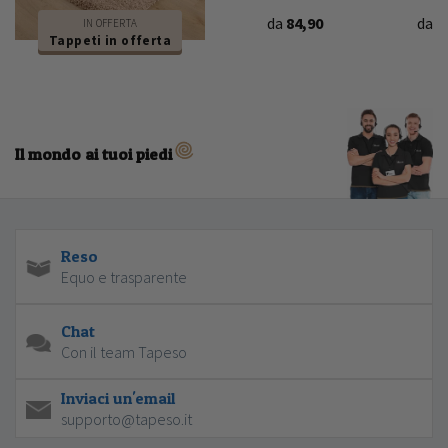
da
84,90
da
7
IN OFFERTA
Tappeti in offerta
Il mondo ai tuoi piedi
Reso
Equo e trasparente
Chat
Con il team Tapeso
Inviaci un'email
supporto@tapeso.it