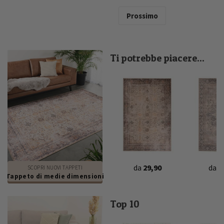
Prossimo
Ti potrebbe piacere...
da
29,90
da
2
SCOPRI NUOVI TAPPETI
Tappeto di medie dimensioni
Top 10