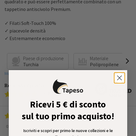
quadrato e può essere perfettamente combinato con un
tappetino antiscivolo Premium.
✓ Filati Soft-Touch 100%
✓ piacevole densità
✓ Estremamente economico
Paese di produzione
Materiale
Turchia
Polipropilene
Mostra tutte le caratteristiche
Recensioni prodotti
(49)
8.6
/10
Ricevi 5 € di sconto
sul tuo primo acquisto!
02-02-2026
Iscriviti e scopri per primo le nuove collezioni e le