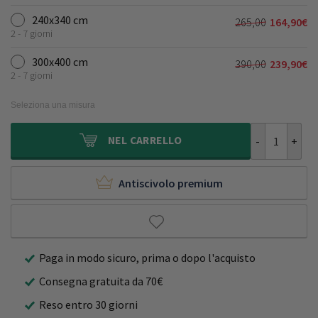
prezzo
prezzo
175,00€.
109,90€.
originale
attuale
240x340 cm
265,00
164,90
€
Il
Il
era:
è:
2 - 7 giorni
prezzo
prezzo
190,00€.
119,90€.
originale
attuale
300x400 cm
390,00
239,90
€
Il
Il
era:
è:
2 - 7 giorni
prezzo
prezzo
265,00€.
164,90€.
originale
attuale
Seleziona una misura
era:
è:
390,00€.
239,90€.
Tappeto a pelo
NEL
CARRELLO
Antiscivolo premium
Paga in modo sicuro, prima o dopo l'acquisto
Consegna gratuita da 70€
Reso entro 30 giorni