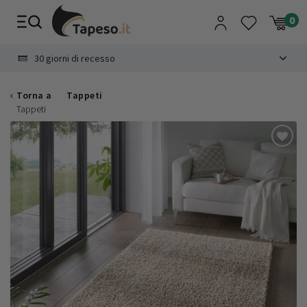
Vai
al
contenuto
8.4
30 giorni di recesso
Torna a
Tappeti
Tappeti