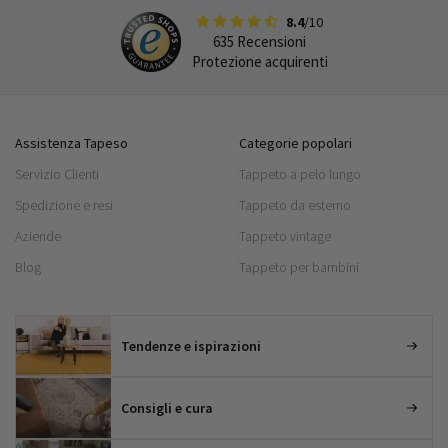
8.4
/10
635 Recensioni
Protezione acquirenti
Assistenza Tapeso
Categorie popolari
Servizio Clienti
Tappeto a pelo lungo
Spedizione e resi
Tappeto da esterno
Aziende
Tappeto vintage
Blog
Tappeto per bambini
Tendenze e ispirazioni
Consigli e cura