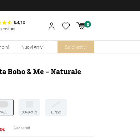
8.4
/10
censioni
bini
Nuovi Arrivi
Saldi estivi
uta Boho & Me – Naturale
OVALE
QUADRATO
LUNGO
Avvisami!
0
€