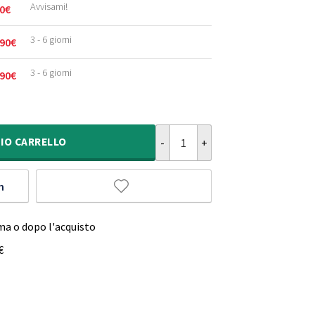
Avvisami!
0
€
3 - 6 giorni
90
€
3 - 6 giorni
90
€
Tappeto ovale in juta Boho & Me -
IO
CARRELLO
m
ma o dopo l'acquisto
€