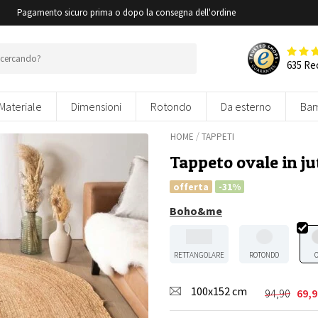
i
Pagamento sicuro prima o dopo la consegna dell'ordine
635 Re
Materiale
Dimensioni
Rotondo
Da esterno
Bam
/
HOME
TAPPETI
Tappeto ovale in j
offerta
-31%
Boho&me
RETTANGOLARE
ROTONDO
100x152 cm
94,90
69,9
Il
Il
prezzo
prezzo