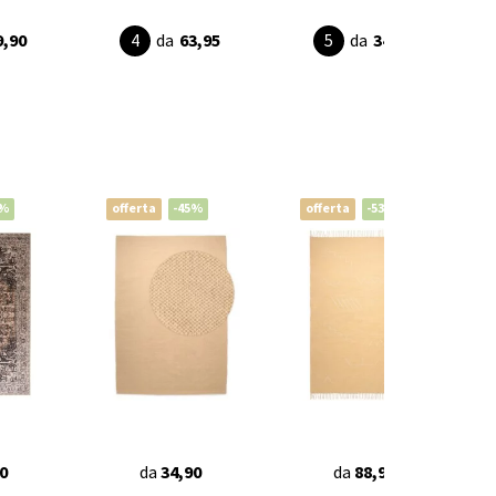
9,90
da
63,95
da
34,95
0%
offerta
-45%
offerta
-53%
0
da
34,90
da
88,95