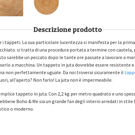
Descrizione prodotto
r i tappeti. La sua particolare lucentezza si manifesta per la prima
chiato. si tratta di una procedura portata a termine con cautela,
to sarebbe un peccato dopo le tante ore passate a lavorare a mano i
esserlo a macchina. Un tappeto in juta dovrebbe essere resistente e
 ma non perfettamente uguale. Da noi troverai sicuramente il
tappe
uori, all’aperto? Non farlo! La juta non è impermeabile.
emplice tappeto in juta. Con 2,2 kg per metro quadrato e uno spes
 sebbene Boho & Me sia un grande fan degli interni arredati in sti
ustico o moderno.