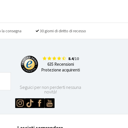
 la consegna
30 giorni di diritto di recesso
8.4
/10
635 Recensioni
Protezione acquirenti
Seguici per non perderti nessuna
novità!
Lasciati sorprendere