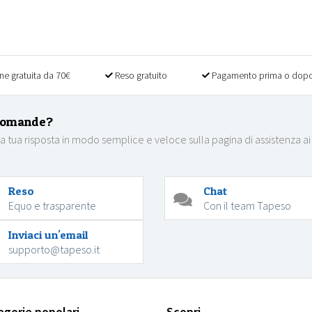
ne gratuita da 70€
Reso gratuito
Pagamento prima o dopo
domande?
la tua risposta in modo semplice e veloce sulla pagina di assistenza ai
Reso
Chat
Equo e trasparente
Con il team Tapeso
Inviaci un'email
supporto@tapeso.it
egorie popolari
Scopri