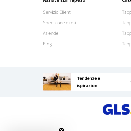
Servizio Clienti
Tapp
Spedizione e resi
Tapp
Aziende
Tapp
Blog
Tapp
Tendenze e
ispirazioni