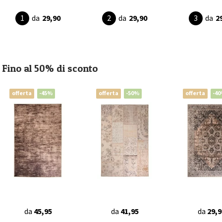
da
29,90
da
29,90
da
2
Fino al 50% di sconto
offerta
-45%
offerta
-50%
offerta
-4
da
45,95
da
41,95
da
29,9