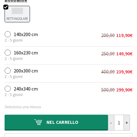
RETTANGOLARE
140x200 cm
200,00
119,90
€
Il
Il
2 - 5 giorni
prezzo
prezzo
originale
attuale
160x230 cm
250,00
149,90
€
Il
Il
era:
è:
2 - 5 giorni
prezzo
prezzo
200,00€.
119,90€.
originale
attuale
200x300 cm
400,00
239,90
€
Il
Il
era:
è:
2 - 5 giorni
prezzo
prezzo
250,00€.
149,90€.
originale
attuale
240x340 cm
500,00
299,90
€
Il
Il
era:
è:
2 - 5 giorni
prezzo
prezzo
400,00€.
239,90€.
originale
attuale
Seleziona una misura
era:
è:
500,00€.
299,90€.
Tappeto Kilim
NEL
CARRELLO