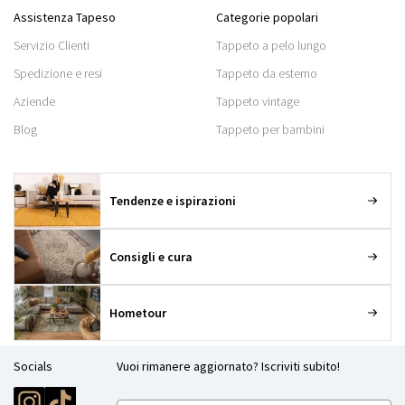
Assistenza Tapeso
Categorie popolari
Servizio Clienti
Tappeto a pelo lungo
Spedizione e resi
Tappeto da esterno
Aziende
Tappeto vintage
Blog
Tappeto per bambini
Tendenze e ispirazioni
Consigli e cura
Hometour
Socials
Vuoi rimanere aggiornato? Iscriviti subito!