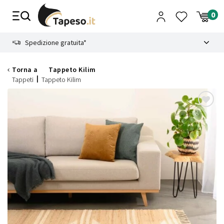
Vai
al
contenuto
8.4
Spedizione gratuita*
Torna a
Tappeto Kilim
Tappeti
Tappeto Kilim