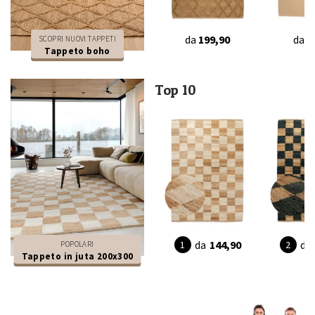
da
199,90
da
3
SCOPRI NUOVI TAPPETI
Tappeto boho
Top 10
da
144,90
da
POPOLARI
Tappeto in juta 200x300