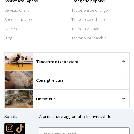
Assistenza Tapeso
Categorie popolari
Servizio Clienti
Tappeto a pelo lungo
Spedizione e resi
Tappeto da esterno
Aziende
Tappeto vintage
Blog
Tappeto per bambini
Tendenze e ispirazioni
Consigli e cura
Hometour
Socials
Vuoi rimanere aggiornato? Iscriviti subito!
E-mailadres