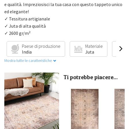
e qualità. Impreziosisci la tua casa con questo tappeto unico
ed elegante!
✓ Tessitura artigianale
✓ Juta di alta qualità
✓ 2600 gr/m²
Paese di produzione
Materiale
R
India
Juta
I
Mostra tutte le caratteristiche
Ti potrebbe piacere...