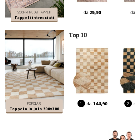
da
29,90
da
2
SCOPRI NUOVI TAPPETI
Tappeti intrecciati
Top 10
da
144,90
da
POPOLARI
Tappeto in juta 200x300