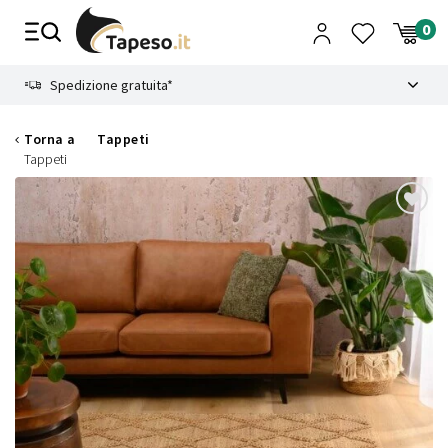
Vai
al
contenuto
8.4
Spedizione gratuita*
Torna a
Tappeti
Tappeti