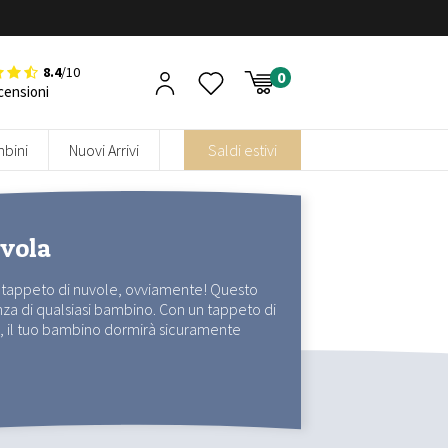
8.4
/10
censioni
bini
Nuovi Arrivi
Saldi estivi
uvola
Un tappeto di nuvole, ovviamente! Questo
nza di qualsiasi bambino. Con un tappeto di
no, il tuo bambino dormirà sicuramente