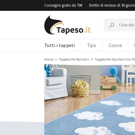
Vai
Consegna gratis da 70€
Diritto di recesso di 30 giorn
al
contenuto
Cerca:
Tutti i tappeti
Tipo
Colore
Home
Tappeto Per Bambini
Tappeto Per Bambini Con Mo