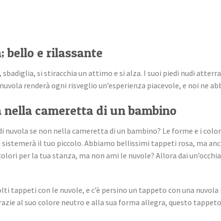
 bello e rilassante
sbadiglia, si stiracchia un attimo e si alza. I suoi piedi nudi att
nuvola renderà ogni risveglio un’esperienza piacevole, e noi ne abbi
 nella cameretta di un bambino
 nuvola se non nella cameretta di un bambino? Le forme e i colori 
 sistemerà il tuo piccolo. Abbiamo bellissimi tappeti rosa, ma anch
i colori per la tua stanza, ma non ami le nuvole? Allora dai un’occhi
lti tappeti con le nuvole, e c’è persino un tappeto con una nuvola r
zie al suo colore neutro e alla sua forma allegra, questo tappeto 