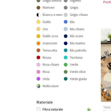
Grigio tortora
Argento
Pochi
Rotondo 300 cm
300x300 cm
160x230 cm
Marrone
Grigio
200x290 cm
Bianco e nero
Grigio chiaro
240x340 cm
Giallo
Blu
300x400 cm
Oro
Blu chiaro
Giallo ocra
Blu scuro
Arancione
Blu marino
Terracotta
Blu petrolio
Rosso
Turchese
Rosa chiaro
Verde
Rosa
Verde olive
Viola
Verde giada
Multicolore
Materiale
Tappe
Fibra naturale