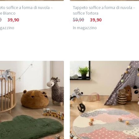
to soffice a forma di nuvola –
Tappeto soffice a forma di nuvola –
ce Bianco
soffice Tortora
0
39,90
59,90
39,90
agazzino
In magazzino