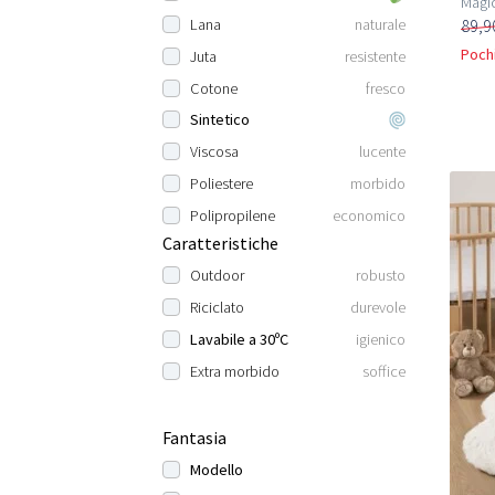
Magic
89,9
Lana
naturale
Pochi
Juta
resistente
Cotone
fresco
Sintetico
Viscosa
lucente
Poliestere
morbido
Polipropilene
economico
Caratteristiche
Outdoor
robusto
Riciclato
durevole
Lavabile a 30ºC
igienico
Extra morbido
soffice
Fantasia
Modello