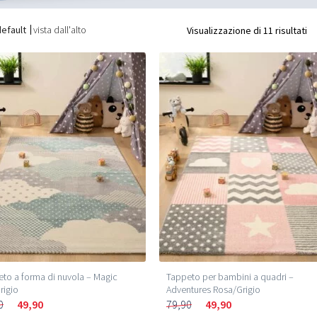
default
vista dall'alto
Visualizzazione di 11 risultati
to a forma di nuvola – Magic
Tappeto per bambini a quadri –
rigio
Adventures Rosa/Grigio
0
49,90
79,90
49,90