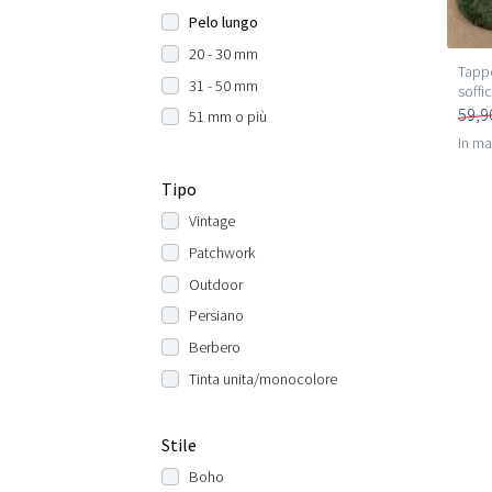
Pelo lungo
20 - 30 mm
Tappe
31 - 50 mm
soffi
59,9
51 mm o più
In m
Tipo
Vintage
Patchwork
Outdoor
Persiano
Berbero
Tinta unita/monocolore
Stile
Boho