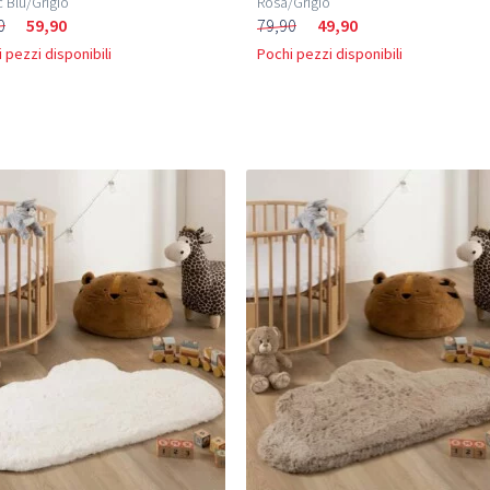
 Blu/Grigio
Rosa/Grigio
0
59,90
79,90
49,90
 pezzi disponibili
Pochi pezzi disponibili