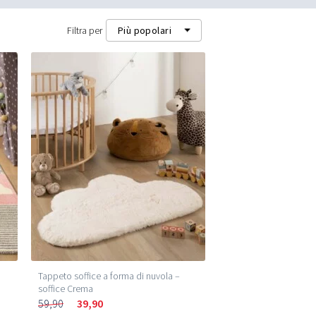
Filtra per
Più popolari
Più popolari
Più recenti
Prezzo più basso (m²)
Prezzo più alto (m²)
Tappeto soffice a forma di nuvola –
soffice Crema
59,90
39,90