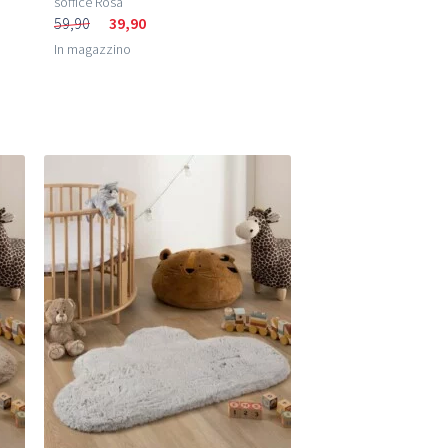
soffice Rosa
59,90
39,90
In magazzino