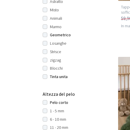
Astratto
Tappe
Misto
soffi
59,9
Animali
In m
Marmo
Geometrico
Losanghe
Strisce
zigzag
Blocchi
Tinta unita
Altezza del pelo
Pelo corto
1 - 5 mm
6 - 10 mm
11 - 20 mm