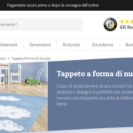
i
Pagamento sicuro prima o dopo la consegna dell'ordine
635 Re
Materiale
Dimensioni
Rotondo
Da esterno
Bam
tivi
Tappeto A Forma Di Nuvola
Tappeto a forma di n
Cosa c'è di più tenero di una nuvola? 
simpatico disegno è perfetto per la sta
nuvole così rilassante accanto al letti
bene.