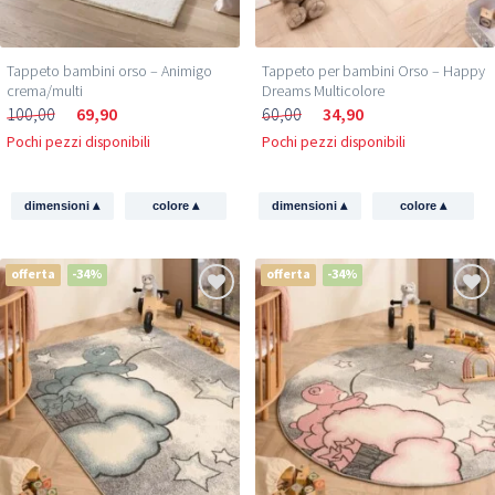
Tappeto bambini orso – Animigo
Tappeto per bambini Orso – Happy
crema/multi
Dreams Multicolore
100,00
69,90
60,00
34,90
Pochi pezzi disponibili
Pochi pezzi disponibili
▴
▴
▴
▴
dimensioni
colore
dimensioni
colore
offerta
-34%
offerta
-34%