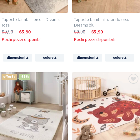
Tappeto bambini orso – Dreams
Tappeto bambini rotondo orso –
rosa
Dreams blu
99,90
65,90
99,90
65,90
Pochi pezzi disponibili
Pochi pezzi disponibili
▴
▴
▴
▴
dimensioni
colore
dimensioni
colore
offerta
-31%