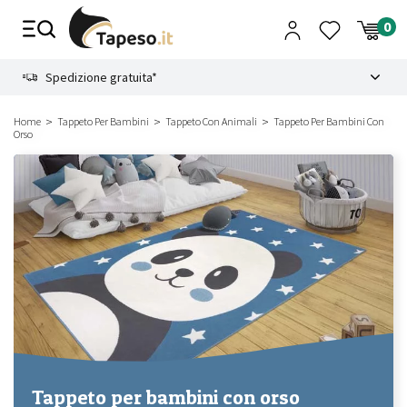
Vai
al
contenuto
8.4
Spedizione gratuita*
Home
Tappeto Per Bambini
Tappeto Con Animali
Tappeto Per Bambini Con
Orso
Tappeto per bambini con orso