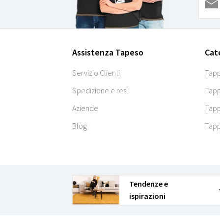
Assistenza Tapeso
Cat
Servizio Clienti
Tapp
Spedizione e resi
Tapp
Aziende
Tapp
Blog
Tapp
Tendenze e
ispirazioni