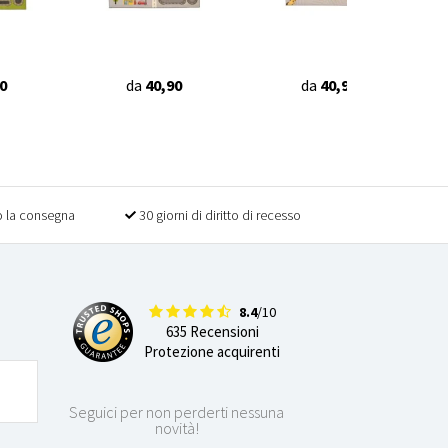
0
da
40,90
da
40,90
 la consegna
30 giorni di diritto di recesso
8.4
/10
635 Recensioni
Protezione acquirenti
Seguici per non perderti nessuna
novità!