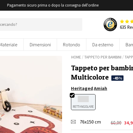
i
Pagamento sicuro prima o dopo la consegna dell'ordine
635 Re
Materiale
Dimensioni
Rotondo
Da esterno
Bam
/
/
HOME
TAPPETO PER BAMBINI
TAP
Tappeto per bambin
Multicolore
-45%
Heritaged
Amiah
RETTANGOLARE
76x150 cm
60,00
34,9
Il
Il
prezzo
prezzo