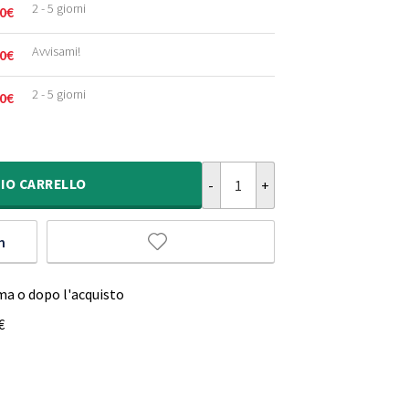
2 - 5 giorni
0
€
Avvisami!
0
€
2 - 5 giorni
0
€
Tappeto per bambini con gatti - 
IO
CARRELLO
m
ma o dopo l'acquisto
€