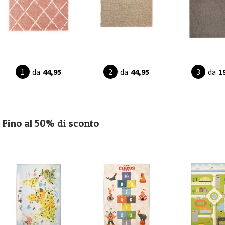
da
44,95
da
44,95
da
1
Fino al 50% di sconto