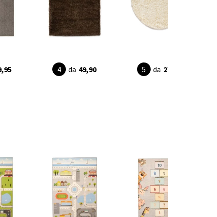
9,95
da
49,90
da
27,95