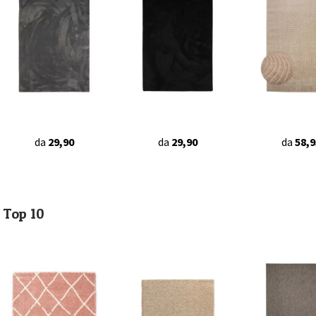
da
29,90
da
29,90
da
58,9
Top 10