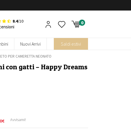
8.4
/10
censioni
bini
Nuovi Arrivi
Saldi estivi
PETO PER CAMERETTA NEONATO
i con gatti – Happy Dreams
Avvisami!
0
€