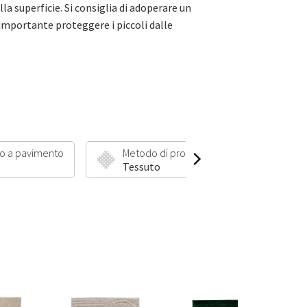
la superficie. Si consiglia di adoperare un
importante proteggere i piccoli dalle
o a pavimento
Metodo di produzione
Lungh
Tessuto
6 mm 