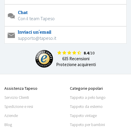
Chat
Con il team Tapeso
Inviaci un'email
supporto@tapeso.it
8.4
/10
635 Recensioni
Protezione acquirenti
Assistenza Tapeso
Categorie popolari
Servizio Clienti
Tappeto a pelo lungo
Spedizione e resi
Tappeto da esterno
Aziende
Tappeto vintage
Blog
Tappeto per bambini