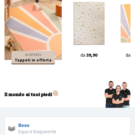
da
39,90
da
4
IN OFFERTA
Tappeti in offerta
Il mondo ai tuoi piedi
Reso
Equo e trasparente