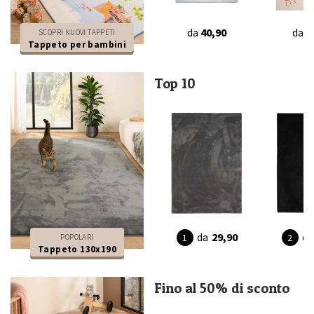
da
40,90
da
3
SCOPRI NUOVI TAPPETI
Tappeto per bambini
Top 10
da
29,90
da
POPOLARI
Tappeto 130x190
Fino al 50% di sconto