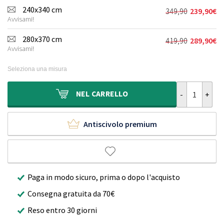
originale
attuale
240x340 cm
349,90
239,90
€
Il
Il
era:
è:
Avvisami!
prezzo
prezzo
249,90€.
169,90€.
originale
attuale
280x370 cm
419,90
289,90
€
Il
Il
era:
è:
Avvisami!
prezzo
prezzo
349,90€.
239,90€.
originale
attuale
Seleziona una misura
era:
è:
419,90€.
289,90€.
Tappeto a pel
NEL
CARRELLO
Antiscivolo premium
Paga in modo sicuro, prima o dopo l'acquisto
Consegna gratuita da 70€
Reso entro 30 giorni