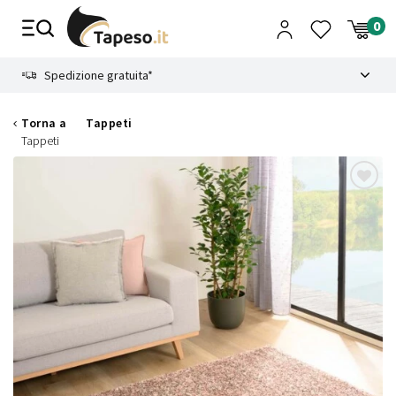
Vai
al
contenuto
8.4
Spedizione gratuita*
Torna a
Tappeti
Tappeti