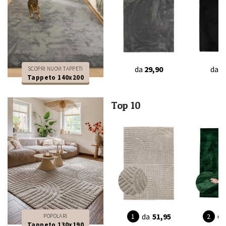
da
29,90
da
2
SCOPRI NUOVI TAPPETI
Tappeto 140x200
Top 10
da
da
51,95
POPOLARI
Tappeto 130x190