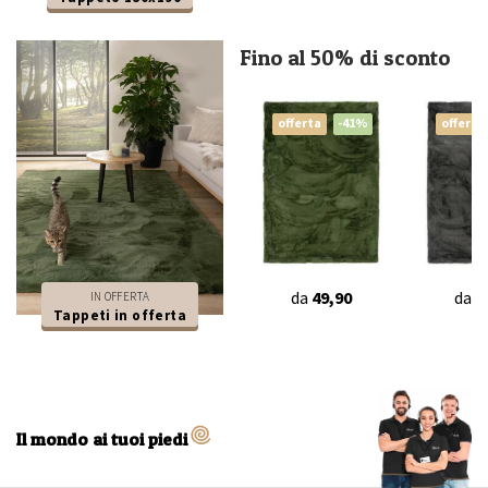
Fino al 50% di sconto
offerta
-41%
offerta
da
49,90
da
4
IN OFFERTA
Tappeti in offerta
Il mondo ai tuoi piedi