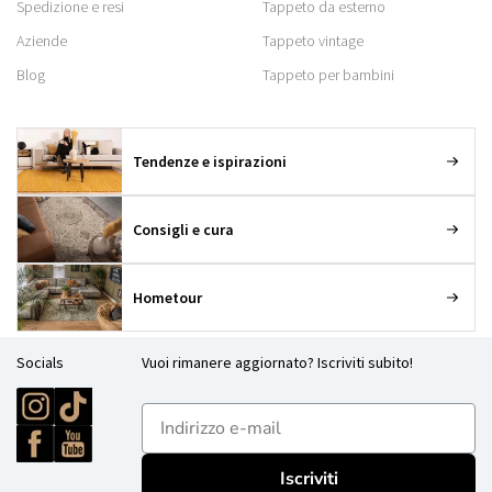
Spedizione e resi
Tappeto da esterno
Aziende
Tappeto vintage
Blog
Tappeto per bambini
Tendenze e ispirazioni
Consigli e cura
Hometour
Socials
Vuoi rimanere aggiornato? Iscriviti subito!
E-mailadres
Iscriviti