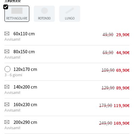
RETTANGOLARE
ROTONDO
LUNGO
60x110 cm
49,90
29,90
€
Il
Il
Avvisami!
prezzo
prezzo
originale
attuale
80x150 cm
69,90
44,90
€
Il
Il
era:
è:
Avvisami!
prezzo
prezzo
49,90€.
29,90€.
originale
attuale
120x170 cm
109,90
69,90
€
Il
Il
era:
è:
3 - 6 giorni
prezzo
prezzo
69,90€.
44,90€.
originale
attuale
140x200 cm
129,90
89,90
€
Il
Il
era:
è:
Avvisami!
prezzo
prezzo
109,90€.
69,90€.
originale
attuale
160x230 cm
179,90
119,90
€
Il
Il
era:
è:
Avvisami!
prezzo
prezzo
129,90€.
89,90€.
originale
attuale
200x290 cm
249,90
169,90
€
Il
Il
era:
è:
Avvisami!
prezzo
prezzo
179,90€.
119,90€.