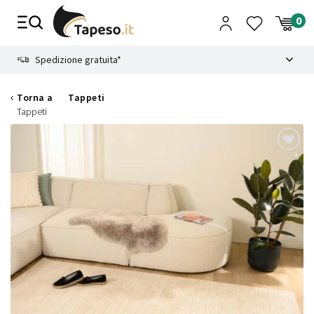
Vai
al
contenuto
8.4
Spedizione gratuita*
Torna a
Tappeti
Tappeti