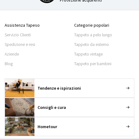
Assistenza Tapeso
Categorie popolari
Servizio Clienti
Tappeto a pelo lungo
Spedizione e resi
Tappeto da esterno
Aziende
Tappeto vintage
Blog
Tappeto per bambini
Tendenze e ispirazioni
Consigli e cura
Hometour