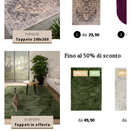
da
29,90
da
POPOLARI
Tappeto 200x300
Fino al 50% di sconto
offerta
-41%
offerta
da
49,90
da
4
IN OFFERTA
Tappeti in offerta