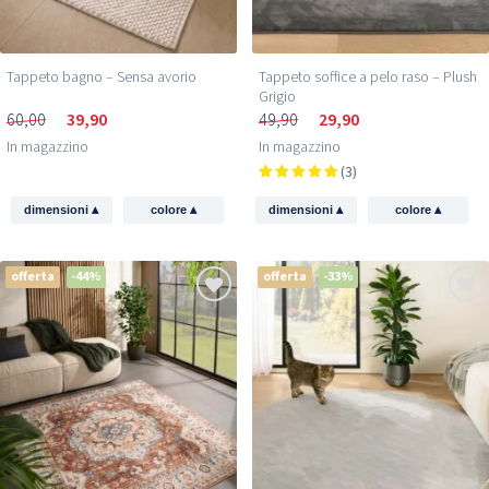
Tappeto bagno – Sensa avorio
Tappeto soffice a pelo raso – Plush
Grigio
60,00
39,90
49,90
29,90
In magazzino
In magazzino
(3)
▴
▴
▴
▴
dimensioni
colore
dimensioni
colore
offerta
-44%
offerta
-33%