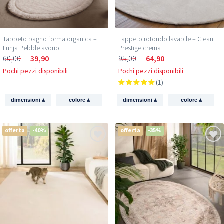
Tappeto bagno forma organica –
Tappeto rotondo lavabile – Clean
Lunja Pebble avorio
Prestige crema
60,00
39,90
95,00
64,90
Pochi pezzi disponibili
Pochi pezzi disponibili
(1)
▴
▴
▴
▴
dimensioni
colore
dimensioni
colore
offerta
-40%
offerta
-35%