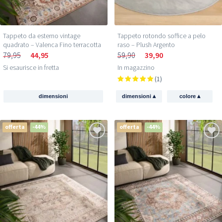
Tappeto da esterno vintage
Tappeto rotondo soffice a pelo
quadrato – Valenca Fino terracotta
raso – Plush Argento
79,95
44,95
59,90
39,90
Si esaurisce in fretta
In magazzino
(1)
▴
▴
dimensioni
dimensioni
colore
offerta
-44%
offerta
-44%