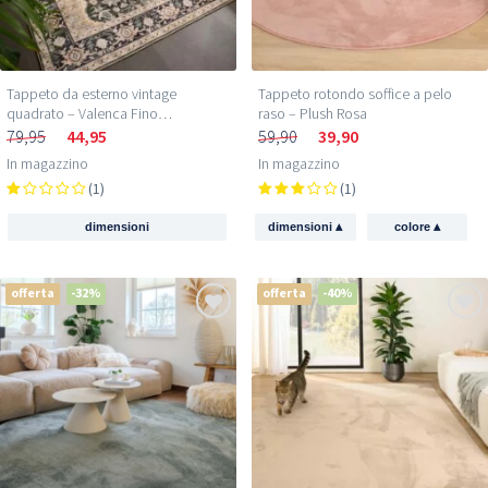
Tappeto da esterno vintage
Tappeto rotondo soffice a pelo
quadrato – Valenca Fino
raso – Plush Rosa
beige/verde
79,95
44,95
59,90
39,90
In magazzino
In magazzino
(1)
(1)
▴
▴
dimensioni
dimensioni
colore
offerta
-32%
offerta
-40%