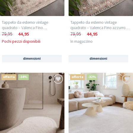
Tappeto da esterno vintage
Tappeto da esterno vintage
quadrato – Valenca Fino
quadrato – Valenca Fino azzurro
grigio/beige chiaro
chiaro
79,95
44,95
79,95
44,95
Pochi pezzi disponibili
In magazzino
dimensioni
dimensioni
offerta
-34%
offerta
-32%