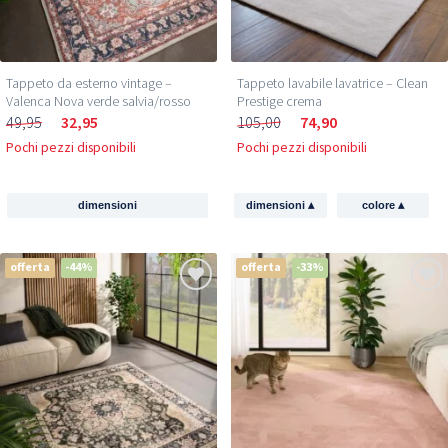
Tappeto da esterno vintage –
Tappeto lavabile lavatrice – Clean
Valenca Nova verde salvia/rosso
Prestige crema
49,95
32,95
105,00
74,90
Pochi pezzi disponibili
Pochi pezzi disponibili
▴
▴
dimensioni
dimensioni
colore
offerta
-44%
offerta
-33%