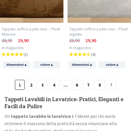
Tappeto soffice a pelo raso – Plush
Tappeto soffice a pelo raso – Plush
Marrone
Argento
49,90
29,90
49,90
29,90
In magazzino
In magazzino
(1)
(4)
▴
▴
▴
▴
dimensioni
colore
dimensioni
colore
1
2
3
4
…
6
7
8
Tappeti Lavabili in Lavatrice: Pratici, Eleganti e
Facili da Pulire
Un
tappeto lavabile in lavatrice
è l’ideale per chi vuole
ottenere il massimo della praticità senza rinunciare allo
stile. Se hai dei bambini, degli animali in casa o