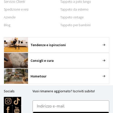
Servizio Clienti
Tappeto a pelo lungo
Spedizione e resi
Tappeto da esterno
Aziende
Tappeto vintage
Blog
Tappeto per bambini
Tendenze e ispirazioni
Consigli e cura
Hometour
Socials
Vuoi rimanere aggiornato? Iscriviti subito!
E-mailadres