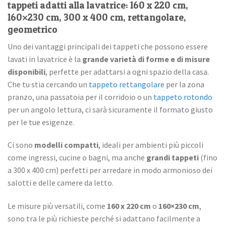
tappeti adatti alla lavatrice: 160 x 220 cm,
160×230 cm, 300 x 400 cm, rettangolare,
geometrico
Uno dei vantaggi principali dei tappeti che possono essere
lavati in lavatrice è la
grande varietà di
forme e di misure
disponibili
, perfette per adattarsi a ogni spazio della casa.
Che tu stia cercando un
tappeto rettangolare
per la zona
pranzo, una passatoia per il corridoio o un
tappeto rotondo
per un angolo lettura, ci sarà sicuramente il formato giusto
per le tue esigenze.
Ci sono
modelli compatti
, ideali per ambienti più piccoli
come ingressi, cucine o bagni, ma anche
grandi tappeti
(fino
a 300 x 400 cm) perfetti per arredare in modo armonioso dei
salotti e delle camere da letto.
Le misure più versatili, come
160 x 220 cm
o
160×230 cm
,
sono tra le più richieste perché si adattano facilmente a