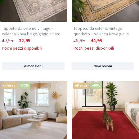
Tappeto da esterno vintage –
Tappeto da esterno vintage
Valenca Nova beige/grigio chiaro
quadrato – Valenca Nova giallo
49,95
32,95
79,95
44,95
Pochi pezzi disponibili
Pochi pezzi disponibili
dimensioni
dimensioni
offerta
-30%
offerta
-40%