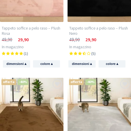
Ricevi 5 € di sconto
Tappeto soffice a pelo raso – Plush
Tappeto soffice a pelo raso – Plush
Rosa
Nero
sul tuo primo acquisto!
49,90
29,90
49,90
29,90
In magazzino
In magazzino
Iscriviti e scopri per primo le nuove collezioni e le
(1)
(5)
offerte esclusive.
▴
▴
▴
▴
dimensioni
colore
dimensioni
colore
Email
offerta
-40%
offerta
-40%
Ottieni il mio sconto →
Oltre 350.000 persone
ti hanno già preceduto