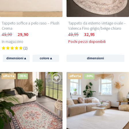
Tappeto soffice a pelo raso – Plush
Tappeto da esterno vintage ovale –
Crema
Valenca Fino grigio/beige chiaro
49,90
29,90
49,95
32,95
In magazzino
Pochi pezzi disponibili
(2)
▴
▴
dimensioni
colore
dimensioni
offerta
-35%
offerta
-30%