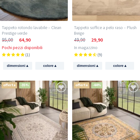
Tappeto rotondo lavabile – Clean
Tappeto soffice a pelo raso – Plush
Prestige verde
Beige
95,00
64,90
49,90
29,90
Pochi pezzi disponibili
In magazzino
(1)
(9)
▴
▴
▴
▴
dimensioni
colore
dimensioni
colore
offerta
-35%
offerta
-44%