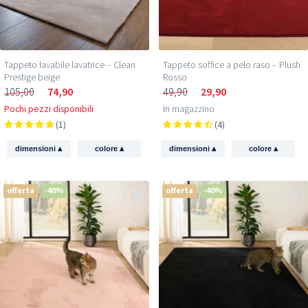
Tappeto lavabile lavatrice – Clean
Tappeto soffice a pelo raso – Plush
Prestige beige
Rosso
105,00
74,90
49,90
29,90
Pochi pezzi disponibili
In magazzino
(1)
(4)
▴
▴
▴
▴
dimensioni
colore
dimensioni
colore
offerta
-40%
offerta
-40%