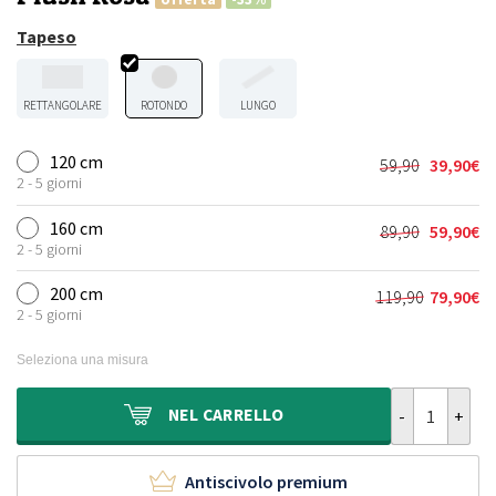
Tapeso
RETTANGOLARE
ROTONDO
LUNGO
120 cm
59,90
39,90
€
Il
Il
2 - 5 giorni
prezzo
prezzo
originale
attuale
160 cm
89,90
59,90
€
Il
Il
era:
è:
2 - 5 giorni
prezzo
prezzo
59,90€.
39,90€.
originale
attuale
200 cm
119,90
79,90
€
Il
Il
era:
è:
2 - 5 giorni
prezzo
prezzo
89,90€.
59,90€.
originale
attuale
Seleziona una misura
era:
è:
119,90€.
79,90€.
Tappeto rotond
NEL
CARRELLO
Antiscivolo premium