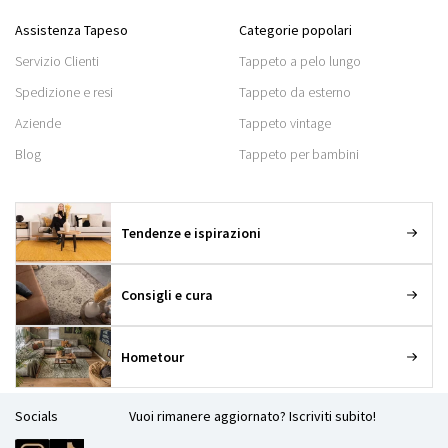
Assistenza Tapeso
Categorie popolari
Servizio Clienti
Tappeto a pelo lungo
Spedizione e resi
Tappeto da esterno
Aziende
Tappeto vintage
Blog
Tappeto per bambini
Tendenze e ispirazioni
Consigli e cura
Hometour
Socials
Vuoi rimanere aggiornato? Iscriviti subito!