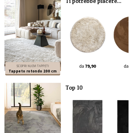
Ti potrebbe piacere...
da
79,90
da
3
SCOPRI NUOVI TAPPETI
Tappeto rotondo 200 cm
Top 10