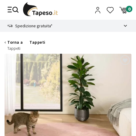
Vai
al
contenuto
8.4
Spedizione gratuita*
Torna a
Tappeti
Tappeti