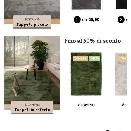
da
29,90
da
POPOLARI
Tappeto piccolo
Fino al 50% di sconto
offerta
-41%
offerta
da
49,90
da
4
IN OFFERTA
Tappeti in offerta