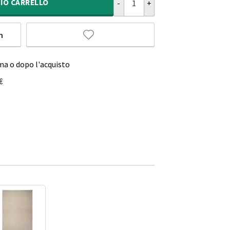
IO
CARRELLO
m
ma o dopo l'acquisto
€