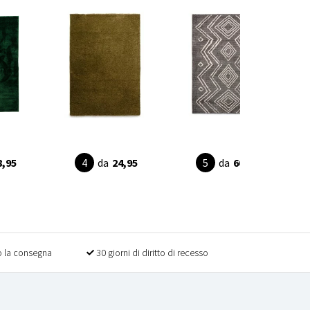
8,95
da
24,95
da
60,95
 la consegna
30 giorni di diritto di recesso