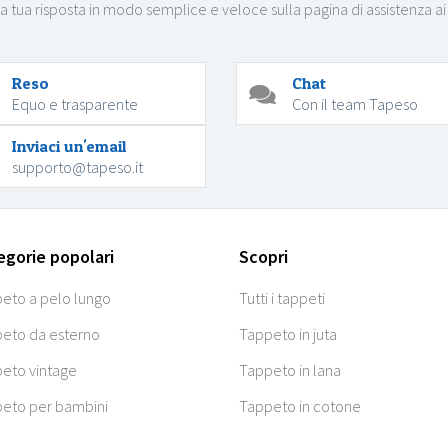
la tua risposta in modo semplice e veloce sulla pagina di assistenza ai
Reso
Chat
Equo e trasparente
Con il team Tapeso
Inviaci un'email
supporto@tapeso.it
egorie popolari
Scopri
eto a pelo lungo
Tutti i tappeti
eto da esterno
Tappeto in juta
eto vintage
Tappeto in lana
eto per bambini
Tappeto in cotone