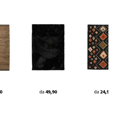
0
da
49,90
da
24,90