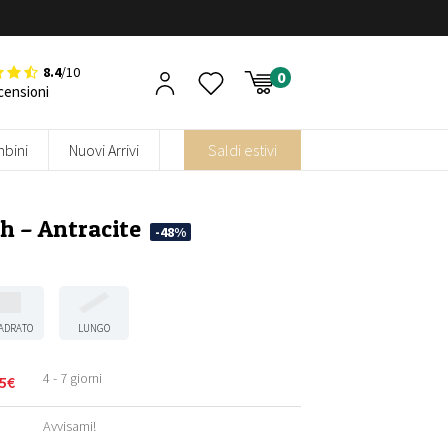
8.4
/10
censioni
bini
Nuovi Arrivi
Saldi estivi
h – Antracite
-48%
ADRATO
LUNGO
4 - 7 giorni
5
€
Avvisami!