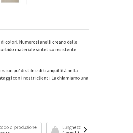
di colori. Numerosi anelli creano delle
 morbido materiale sintetico resistente
 un po’ di stile e di tranquillità nella
taggi con i nostri clienti. La chiamiamo una
todo di produzione
Lunghezza del pelo e peso
ssuto
5 mm | 1400 g/m²