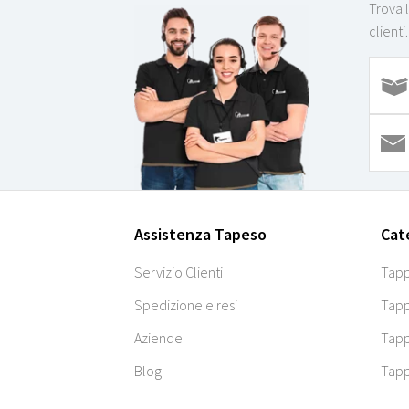
Trova 
clienti.
Assistenza Tapeso
Cat
Servizio Clienti
Tapp
Spedizione e resi
Tapp
Aziende
Tapp
Blog
Tapp