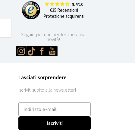
8.4
/10
635 Recensioni
Protezione acquirenti
Seguici per non perderti nessuna
novità!
Lasciati sorprendere
Iscriviti subito alla newsletter!
E-mailadres
Iscriviti