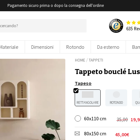
i
Pagamento sicuro prima o dopo la consegna dell'ordine
635 Re
Materiale
Dimensioni
Rotondo
Da esterno
Bam
/
HOME
TAPPETI
Tappeto bouclé Lus
Tapeso
RETTANGOLARE
ROTONDO
QU
60x110 cm
35,00
19,9
Il
Il
prezzo
prezzo
80x150 cm
originale
attuale
45,00
€