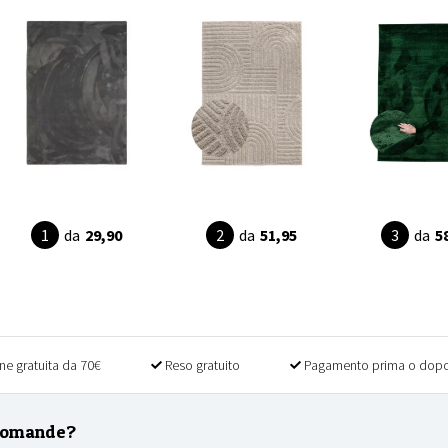
da
29,90
da
51,95
da
5
ne gratuita da 70€
Reso gratuito
Pagamento prima o dopo
domande?