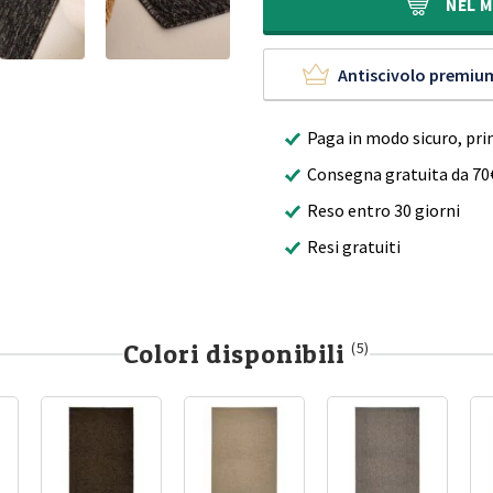
240,00€.
169,90€.
NEL
M
Antiscivolo premiu
Paga in modo sicuro, pri
Consegna gratuita da 70
Reso entro 30 giorni
Resi gratuiti
Colori disponibili
(5)