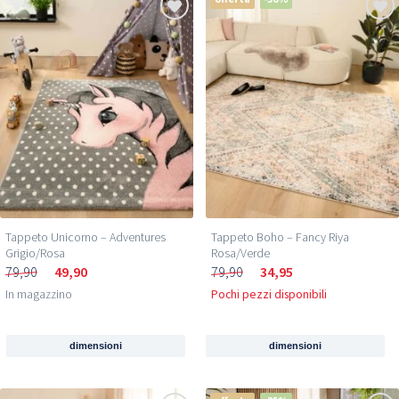
Tappeto Unicorno – Adventures
Tappeto Boho – Fancy Riya
Grigio/Rosa
Rosa/Verde
79,90
49,90
79,90
34,95
In magazzino
Pochi pezzi disponibili
dimensioni
dimensioni