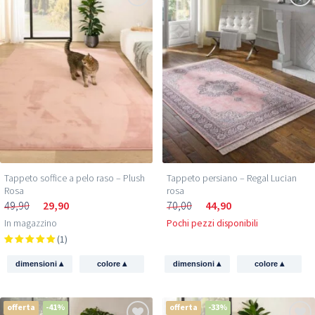
Tappeto soffice a pelo raso – Plush
Tappeto persiano – Regal Lucian
Rosa
rosa
49,90
29,90
70,00
44,90
In magazzino
Pochi pezzi disponibili
(1)
▴
▴
▴
▴
dimensioni
colore
dimensioni
colore
offerta
-41%
offerta
-33%