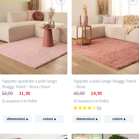
Tappeto quadrato a pelo lungo
Tappeto a pelo lungo Shaggy Trend
Shaggy Trend – Rosa chiaro
– Rosa
50,00
31,95
40,00
24,95
Si esaurisce in fretta
Si esaurisce in fretta
(1)
▴
▴
▴
▴
dimensioni
colore
dimensioni
colore
offerta
-45%