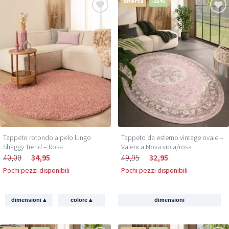
offerta
-35%
Tappeto rotondo a pelo lungo
Tappeto da esterno vintage ovale –
Shaggy Trend – Rosa
Valenca Nova viola/rosa
40,00
34,95
49,95
32,95
Pochi pezzi disponibili
Pochi pezzi disponibili
▴
▴
dimensioni
colore
dimensioni