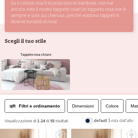
Se il colore rosa ti ricorda solo le bambole, non hai
ancora visto il nostro tappeto rosa! Un tappeto rosa non è
sempre e solo zuccheroso, perché esistono tappeti in
diverse tonalità di rosa!
Scegli il tuo stile
Tappeto rosa chiaro
Filtri e ordinamento
Dimensioni
Colore
Mat
default
vista dall'alto
Visualizzazione di
1-24
di
93
risultati