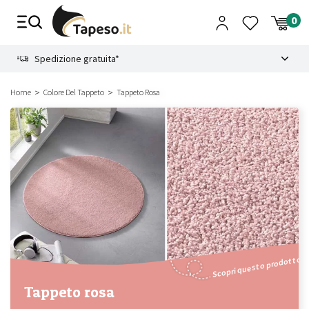
Vai
al
contenuto
8.4
Spedizione gratuita*
Home
Colore Del Tappeto
Tappeto Rosa
Scopri questo prodotto
Tappeto rosa