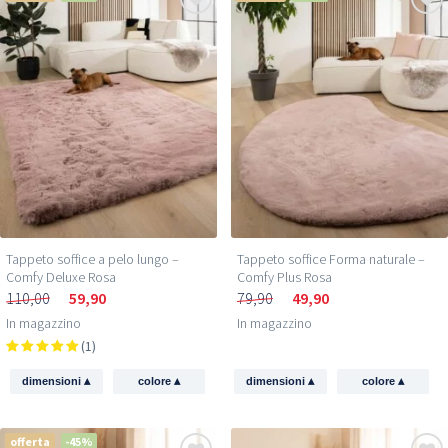
Tappeto soffice a pelo lungo –
Tappeto soffice Forma naturale –
Comfy Deluxe Rosa
Comfy Plus Rosa
110,00
59,90
79,90
49,90
In magazzino
In magazzino
(1)
▴
▴
▴
▴
dimensioni
colore
dimensioni
colore
offerta
-45%