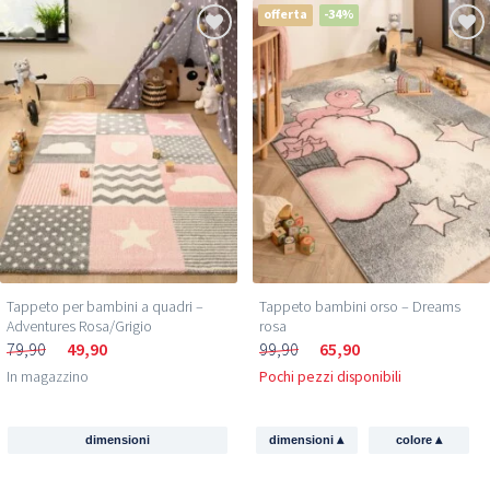
offerta
-34%
Tappeto per bambini a quadri –
Tappeto bambini orso – Dreams
Adventures Rosa/Grigio
rosa
79,90
49,90
99,90
65,90
In magazzino
Pochi pezzi disponibili
▴
▴
dimensioni
dimensioni
colore