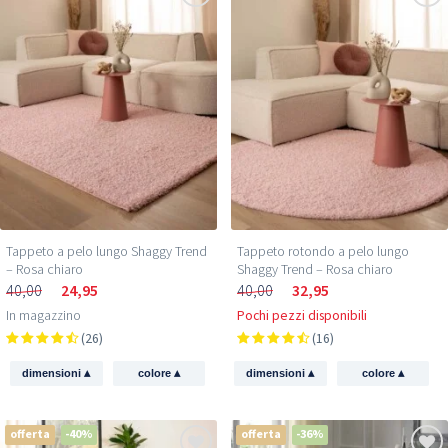
Tappeto a pelo lungo Shaggy Trend
Tappeto rotondo a pelo lungo
– Rosa chiaro
Shaggy Trend – Rosa chiaro
40,00
24,95
40,00
32,95
In magazzino
Pochi pezzi disponibili
(26)
(16)
▴
▴
▴
▴
dimensioni
colore
dimensioni
colore
offerta
-40%
offerta
-36%