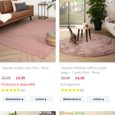
Tappeto a pelo raso Fine – Rosa
Tappeto rotondo soffice a pelo
lungo – Comfy Plus – Rosa
35,00
19,95
59,90
34,90
Pochi pezzi disponibili
In magazzino
(1)
(1)
▴
▴
▴
▴
dimensioni
colore
dimensioni
colore
offerta
-56%