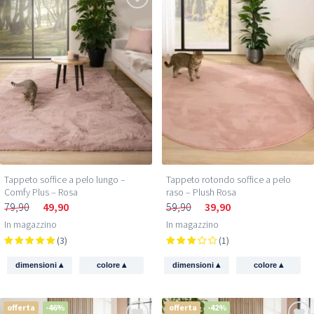
Tappeto soffice a pelo lungo –
Tappeto rotondo soffice a pelo
Comfy Plus – Rosa
raso – Plush Rosa
79,90
49,90
59,90
39,90
In magazzino
In magazzino
(3)
(1)
▴
▴
▴
▴
dimensioni
colore
dimensioni
colore
offerta
-46%
offerta
-42%