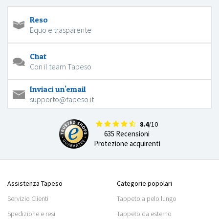
Reso
Equo e trasparente
Chat
Con il team Tapeso
Inviaci un'email
supporto@tapeso.it
8.4
/10
635 Recensioni
Protezione acquirenti
Assistenza Tapeso
Categorie popolari
Servizio Clienti
Tappeto a pelo lungo
Spedizione e resi
Tappeto da esterno