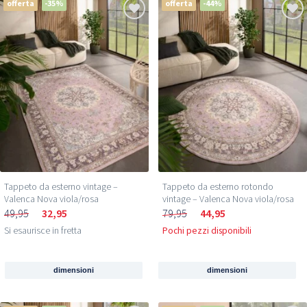
offerta
-35%
offerta
-44%
Tappeto da esterno vintage –
Tappeto da esterno rotondo
Valenca Nova viola/rosa
vintage – Valenca Nova viola/rosa
49,95
32,95
79,95
44,95
Si esaurisce in fretta
Pochi pezzi disponibili
dimensioni
dimensioni