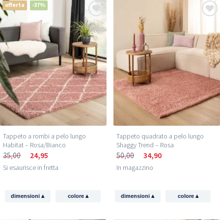
offerta
-37%
Ottieni il mio sconto →
Oltre 350.000 persone
ti hanno già preceduto
Tappeto a rombi a pelo lungo
Tappeto quadrato a pelo lungo
Habitat – Rosa/Bianco
Shaggy Trend – Rosa
35,00
24,95
50,00
34,90
Si esaurisce in fretta
In magazzino
▴
▴
▴
▴
dimensioni
colore
dimensioni
colore