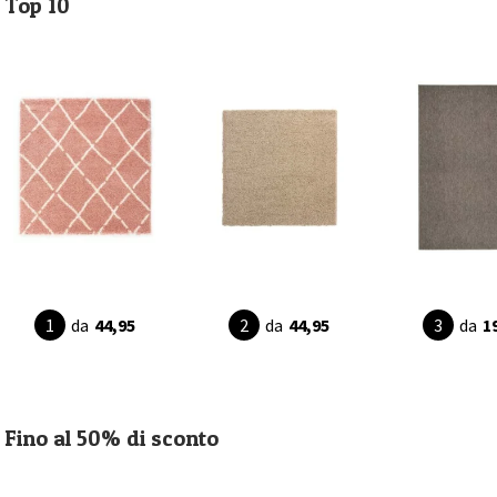
Top 10
da
44,95
da
44,95
da
1
Fino al 50% di sconto