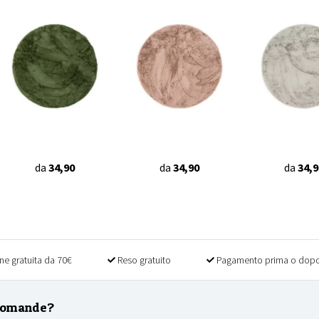
da
34,90
da
34,90
da
34,9
ne gratuita da 70€
Reso gratuito
Pagamento prima o dopo
domande?