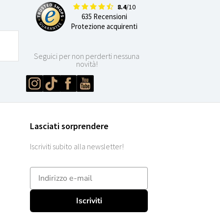
8.4
/10
635 Recensioni
Protezione acquirenti
Seguici per non perderti nessuna
novità!
Lasciati sorprendere
Iscriviti subito alla newsletter!
E-mailadres
Iscriviti