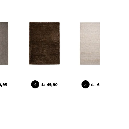
9,95
da
49,90
da
69,90