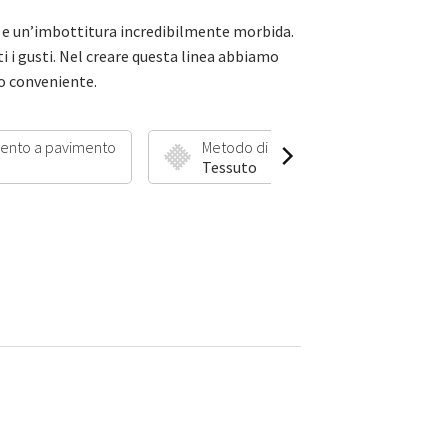
 e un’imbottitura incredibilmente morbida.
tti i gusti. Nel creare questa linea abbiamo
ro conveniente.
ento a pavimento
Metodo di produzione
Lu
Tessuto
3