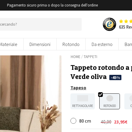
i
Pagamento sicuro prima o dopo la consegna dell'ordine
635 Re
Materiale
Dimensioni
Rotondo
Da esterno
Bam
/
HOME
TAPPETI
Tappeto rotondo a 
Verde oliva
-45%
Tapeso
RETTANGOLARE
ROTONDO
80 cm
40,00
23,95
€
Il
Il
prezzo
prezzo