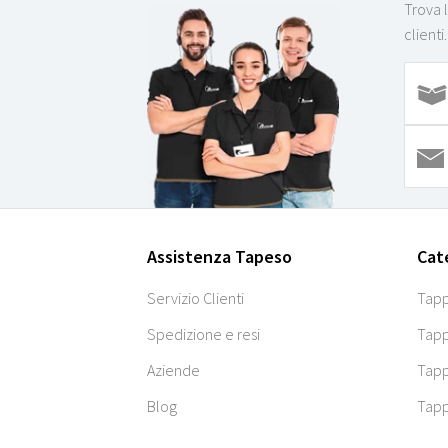
Trova 
clienti.
Assistenza Tapeso
Cat
Servizio Clienti
Tapp
Spedizione e resi
Tapp
Aziende
Tapp
Blog
Tapp