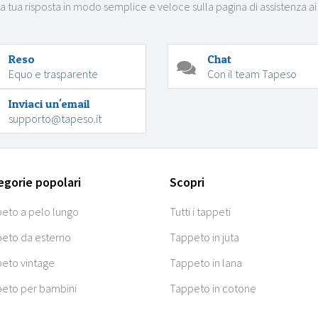
la tua risposta in modo semplice e veloce sulla pagina di assistenza ai
Reso
Chat
Equo e trasparente
Con il team Tapeso
Inviaci un'email
supporto@tapeso.it
egorie popolari
Scopri
eto a pelo lungo
Tutti i tappeti
eto da esterno
Tappeto in juta
eto vintage
Tappeto in lana
eto per bambini
Tappeto in cotone