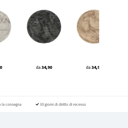
0
da
34,90
da
34,90
 la consegna
30 giorni di diritto di recesso