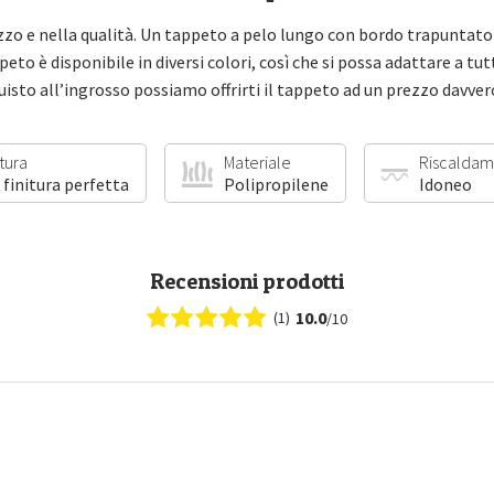
zo e nella qualità. Un tappeto a pelo lungo con bordo trapuntato
peto è disponibile in diversi colori, così che si possa adattare a tu
quisto all’ingrosso possiamo offrirti il tappeto ad un prezzo davve
itura
Materiale
Riscaldam
 finitura perfetta
Polipropilene
Idoneo
Recensioni prodotti
10.0
(1)
/10