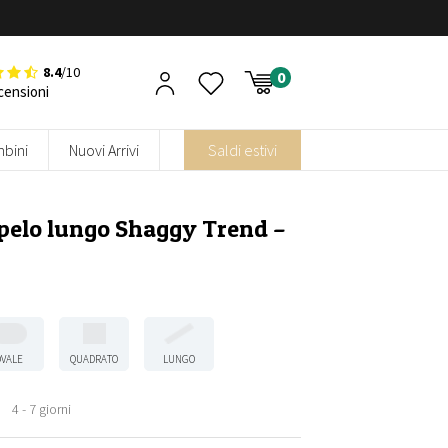
8.4
/10
censioni
bini
Nuovi Arrivi
Saldi estivi
pelo lungo Shaggy Trend –
OVALE
QUADRATO
LUNGO
4 - 7 giorni