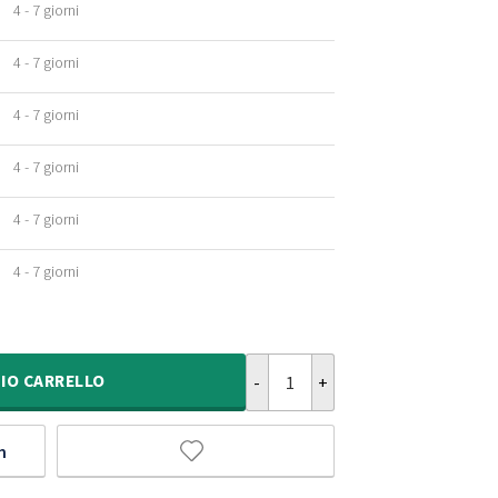
4 - 7 giorni
4 - 7 giorni
4 - 7 giorni
4 - 7 giorni
4 - 7 giorni
4 - 7 giorni
Tappeto rotondo a pelo lungo Sha
IO
CARRELLO
m