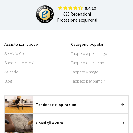
8.4
/10
635 Recensioni
Protezione acquirenti
Assistenza Tapeso
Categorie popolari
Servizio Clienti
Tappeto a pelo lungo
Spedizione e resi
Tappeto da esterno
Aziende
Tappeto vintage
Blog
Tappeto per bambini
Tendenze e ispirazioni
Consigli e cura