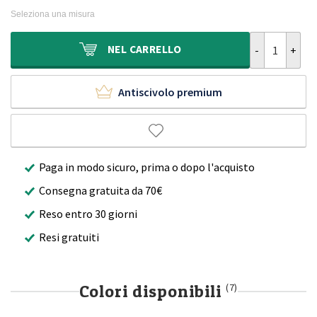
originale
attuale
Seleziona una misura
era:
è:
399,90€.
219,90€.
Tappeto rotond
NEL
CARRELLO
Antiscivolo premium
Paga in modo sicuro, prima o dopo l'acquisto
Consegna gratuita da 70€
Reso entro 30 giorni
Resi gratuiti
Colori disponibili
(7)