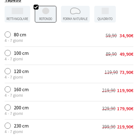
RETTANGOLARE
ROTONDO
FORMA NATURALE
QUADRATO
80 cm
59,90
34,90
€
Il
Il
4 - 7 giorni
prezzo
prezzo
originale
attuale
100 cm
89,90
49,90
€
Il
Il
era:
è:
4 - 7 giorni
prezzo
prezzo
59,90€.
34,90€.
originale
attuale
120 cm
119,90
73,90
€
Il
Il
era:
è:
4 - 7 giorni
prezzo
prezzo
89,90€.
49,90€.
originale
attuale
160 cm
219,90
119,90
€
Il
Il
era:
è:
4 - 7 giorni
prezzo
prezzo
119,90€.
73,90€.
originale
attuale
200 cm
329,90
179,90
€
Il
Il
era:
è:
4 - 7 giorni
prezzo
prezzo
219,90€.
119,90€.
originale
attuale
230 cm
399,90
219,90
€
Il
Il
era:
è:
4 - 7 giorni
prezzo
prezzo
329,90€.
179,90€.