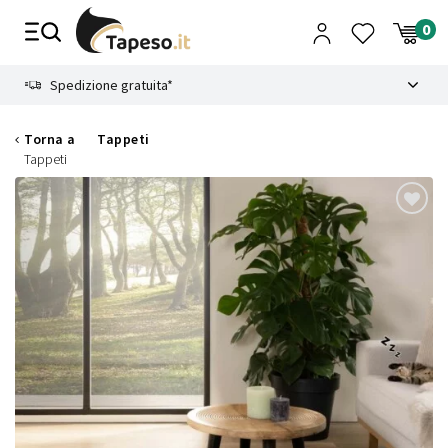
Vai
al
contenuto
8.4
Spedizione gratuita*
Torna a
Tappeti
Tappeti