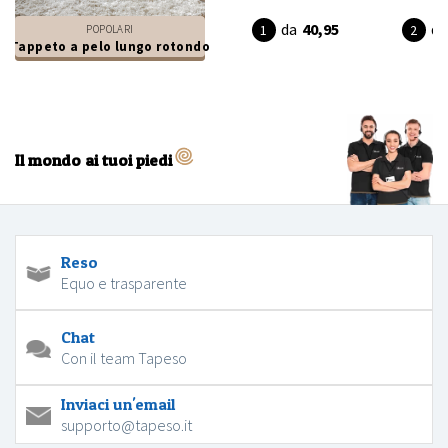
da
40,95
da
POPOLARI
Tappeto a pelo lungo rotondo
Il mondo ai tuoi piedi
Reso
Equo e trasparente
Chat
Con il team Tapeso
Inviaci un'email
supporto@tapeso.it