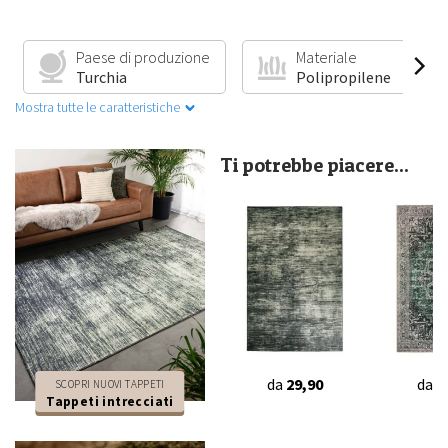
Paese di produzione
Materiale
Turchia
Polipropilene
Mostra tutte le caratteristiche
Ti potrebbe piacere...
da
29,90
da
2
SCOPRI NUOVI TAPPETI
Tappeti intrecciati