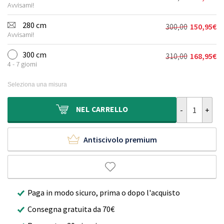
Il
Il
era:
è:
Avvisami!
prezzo
prezzo
155,00€.
91,95€.
originale
attuale
280 cm
300,00
150,95
€
Il
Il
era:
è:
Avvisami!
prezzo
prezzo
210,00€.
118,95€.
originale
attuale
300 cm
310,00
168,95
€
Il
Il
era:
è:
4 - 7 giorni
prezzo
prezzo
300,00€.
150,95€.
originale
attuale
Seleziona una misura
era:
è:
310,00€.
168,95€.
Tappeto a romb
NEL
CARRELLO
Antiscivolo premium
Paga in modo sicuro, prima o dopo l'acquisto
Consegna gratuita da 70€