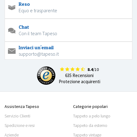
Reso
Equo e trasparente
Chat
Con il team Tapeso
Inviaci un'email
supporto@tapeso.it
8.4
/10
635 Recensioni
Protezione acquirenti
Assistenza Tapeso
Categorie popolari
Servizio Clienti
Tappeto a pelo lungo
Spedizione e resi
Tappeto da esterno
Aziende
Tappeto vintage