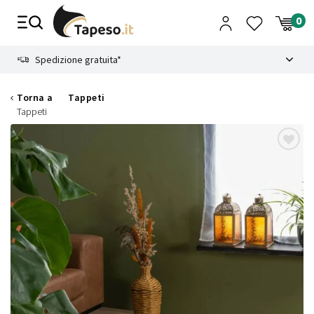
Vai
al
contenuto
8.4
Spedizione gratuita*
Torna a
Tappeti
Tappeti