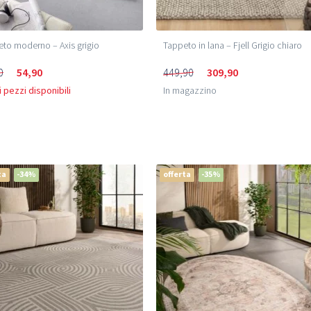
to moderno – Axis grigio
Tappeto in lana – Fjell Grigio chiaro
0
54,90
449,90
309,90
 pezzi disponibili
In magazzino
ta
-34%
offerta
-35%