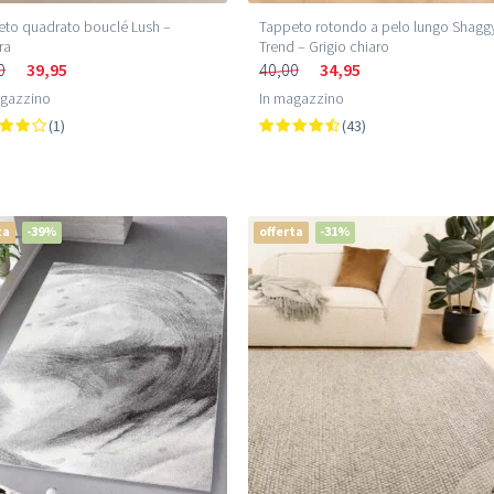
to quadrato bouclé Lush –
Tappeto rotondo a pelo lungo Shagg
ra
Trend – Grigio chiaro
0
39,95
40,00
34,95
agazzino
In magazzino
(1)
(43)
ta
-39%
offerta
-31%