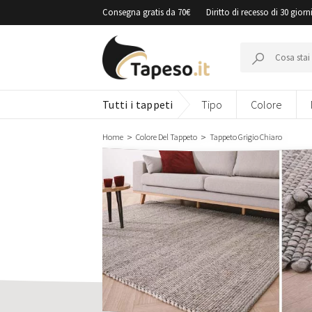
Vai
Consegna gratis da 70€
Diritto di recesso di 30 giorn
al
contenuto
Cerca:
Tutti i tappeti
Tipo
Colore
Home
Colore Del Tappeto
Tappeto Grigio Chiaro