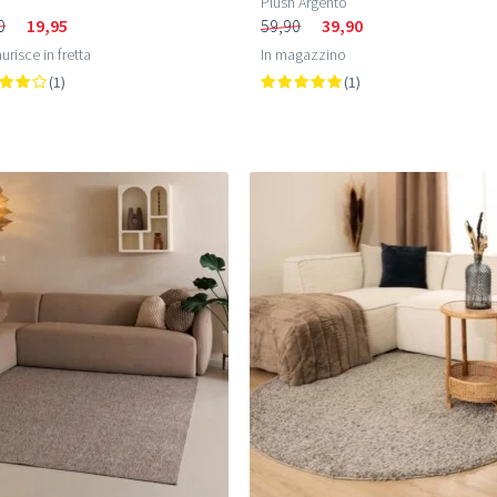
Plush Argento
0
19,95
59,90
39,90
urisce in fretta
In magazzino
(1)
(1)