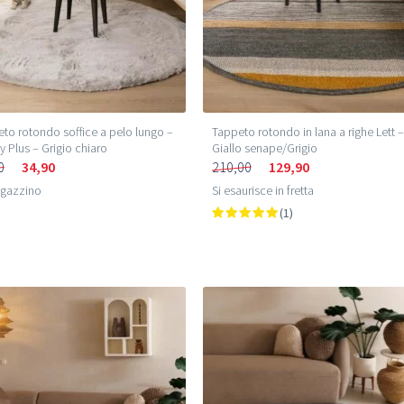
to rotondo soffice a pelo lungo –
Tappeto rotondo in lana a righe Lett 
 Plus – Grigio chiaro
Giallo senape/Grigio
0
34,90
210,00
129,90
agazzino
Si esaurisce in fretta
(1)