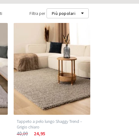
ti
Filtra per
Più popolari
Più popolari
Più recenti
Prezzo più basso (m²)
Prezzo più alto (m²)
y
Tappeto a pelo lungo Shaggy Trend –
Grigio chiaro
40,00
24,95