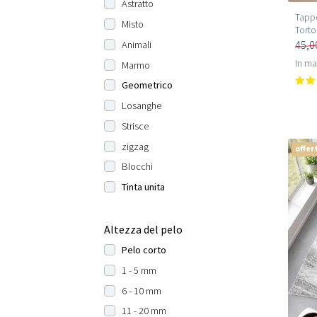
Astratto
Tappe
Misto
Torto
45,0
Animali
In m
Marmo
Geometrico
Losanghe
Strisce
zigzag
offer
Blocchi
Tinta unita
Altezza del pelo
Pelo corto
1 - 5 mm
6 - 10 mm
11 - 20 mm