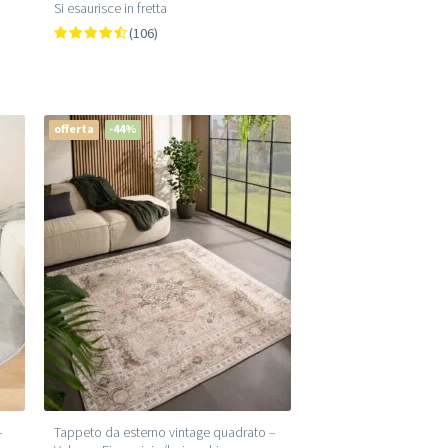
Si esaurisce in fretta
(106)
offerta
-44%
–
Tappeto da esterno vintage quadrato –