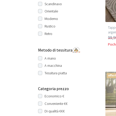
Scandinavo
Orientale
Moderno
Rustico
Tappe
arge
Retro
99,9
Pochi
Metodo di tessitura
A mano
A macchina
Tessitura piatta
offer
Categoria prezzo
Economico €
Conveniente €€
Di qualità €€€