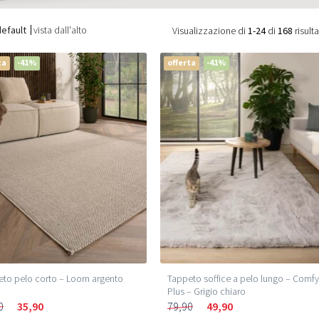
default
vista dall'alto
Visualizzazione di
1-24
di
168
risulta
ta
-41%
offerta
-41%
to pelo corto – Loom argento
Tappeto soffice a pelo lungo – Comf
Plus – Grigio chiaro
0
35,90
79,90
49,90