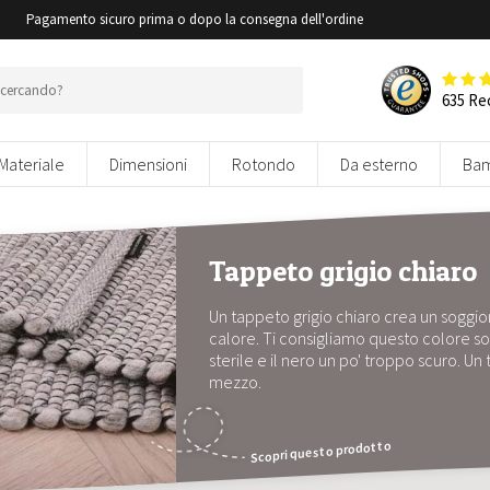
i
Pagamento sicuro prima o dopo la consegna dell'ordine
635 Re
Materiale
Dimensioni
Rotondo
Da esterno
Bam
Tappeto grigio chiaro
Un tappeto grigio chiaro crea un sogg
calore. Ti consigliamo questo colore sop
sterile e il nero un po' troppo scuro. Un
mezzo.
Scopri questo prodotto