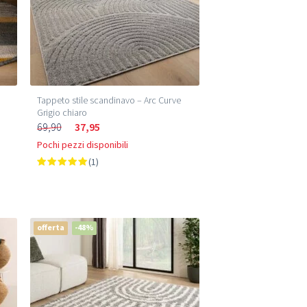
–
Tappeto stile scandinavo – Arc Curve
Grigio chiaro
69,90
37,95
Pochi pezzi disponibili
(1)
offerta
-48%