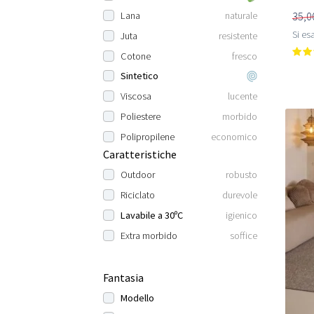
35,0
Lana
naturale
Si esa
Juta
resistente
Cotone
fresco
Sintetico
Viscosa
lucente
Poliestere
morbido
Polipropilene
economico
Caratteristiche
Outdoor
robusto
Riciclato
durevole
Lavabile a 30ºC
igienico
Extra morbido
soffice
Fantasia
Modello