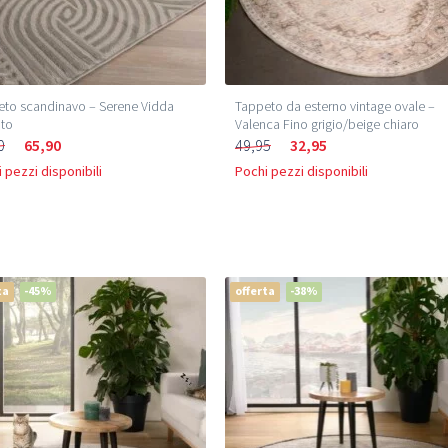
to scandinavo – Serene Vidda
Tappeto da esterno vintage ovale –
nto
Valenca Fino grigio/beige chiaro
0
65,90
49,95
32,95
 pezzi disponibili
Pochi pezzi disponibili
ta
-45%
offerta
-38%