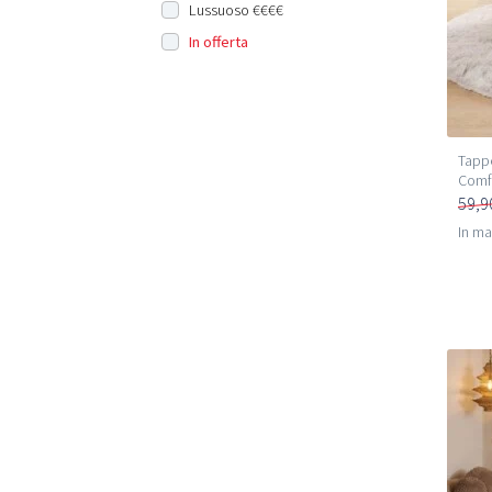
Lussuoso €€€€
In offerta
Tappe
Comfy
59,9
In m