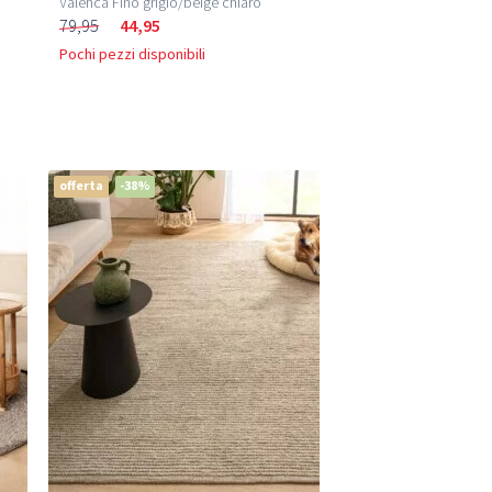
Valenca Fino grigio/beige chiaro
79,95
44,95
Pochi pezzi disponibili
offerta
-38%