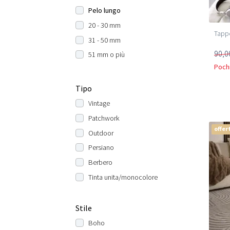
Pelo lungo
20 - 30 mm
Tappe
31 - 50 mm
90,0
51 mm o più
Pochi
Tipo
Vintage
Patchwork
offer
Outdoor
Persiano
Berbero
Tinta unita/monocolore
Stile
Boho