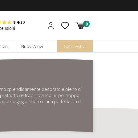
8.4
/10
censioni
bini
Nuovi Arrivi
Saldi estivi
iorno splendidamente decorato e pieno di
rattutto se trovi il bianco un po' troppo
 tappeto grigio chiaro è una perfetta via di