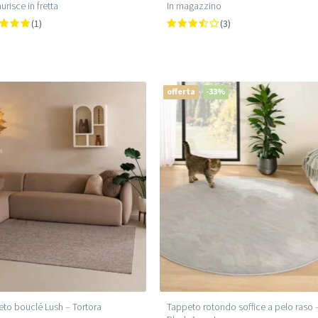
urisce in fretta
In magazzino
(1)
(3)
offerta
-33%
to bouclé Lush – Tortora
Tappeto rotondo soffice a pelo raso 