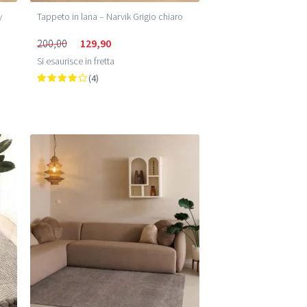
y
Tappeto in lana – Narvik Grigio chiaro
200,00
129,90
Si esaurisce in fretta
(4)