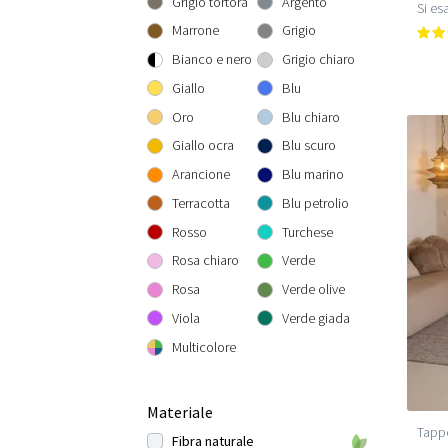
Grigio tortora
Argento
Si esa
Rotondo 300 cm
300x300 cm
160x230 cm
Marrone
Grigio
200x290 cm
Bianco e nero
Grigio chiaro
240x340 cm
Giallo
Blu
300x400 cm
Oro
Blu chiaro
Giallo ocra
Blu scuro
Arancione
Blu marino
Terracotta
Blu petrolio
Rosso
Turchese
Rosa chiaro
Verde
Rosa
Verde olive
Viola
Verde giada
Multicolore
Materiale
Tappe
Fibra naturale