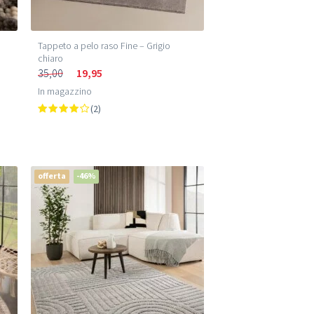
Tappeto a pelo raso Fine – Grigio
chiaro
35,00
19,95
In magazzino
(2)
offerta
-46%