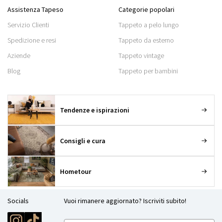
Assistenza Tapeso
Categorie popolari
Servizio Clienti
Tappeto a pelo lungo
Spedizione e resi
Tappeto da esterno
Aziende
Tappeto vintage
Blog
Tappeto per bambini
Tendenze e ispirazioni
Consigli e cura
Hometour
Socials
Vuoi rimanere aggiornato? Iscriviti subito!