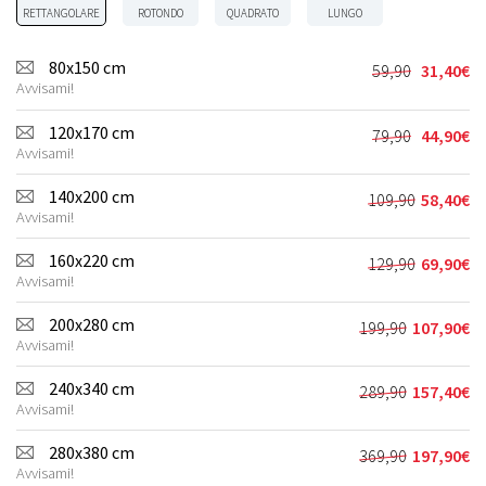
RETTANGOLARE
ROTONDO
QUADRATO
LUNGO
80x150 cm
59,90
31,40
€
Il
Il
Avvisami!
prezzo
prezzo
originale
attuale
120x170 cm
79,90
44,90
€
Il
Il
era:
è:
Avvisami!
prezzo
prezzo
59,90€.
31,40€.
originale
attuale
140x200 cm
109,90
58,40
€
Il
Il
era:
è:
Avvisami!
prezzo
prezzo
79,90€.
44,90€.
originale
attuale
160x220 cm
129,90
69,90
€
Il
Il
era:
è:
Avvisami!
prezzo
prezzo
109,90€.
58,40€.
originale
attuale
200x280 cm
199,90
107,90
€
Il
Il
era:
è:
Avvisami!
prezzo
prezzo
129,90€.
69,90€.
originale
attuale
240x340 cm
289,90
157,40
€
Il
Il
era:
è:
Avvisami!
prezzo
prezzo
199,90€.
107,90€.
originale
attuale
280x380 cm
369,90
197,90
€
Il
Il
era:
è:
Avvisami!