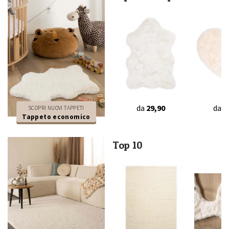
da
29,90
da
2
SCOPRI NUOVI TAPPETI
Tappeto economico
Top 10