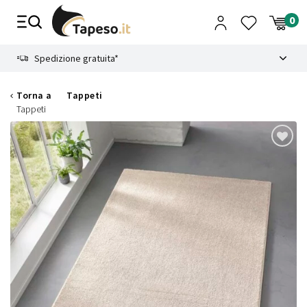
Vai
al
contenuto
8.4
Spedizione gratuita*
Torna a
Tappeti
Tappeti