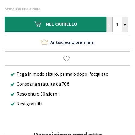
prezzo
prezzo
289,90€.
157,40€.
originale
attuale
Seleziona una misura
era:
è:
369,90€.
197,90€.
Tappeto a pel
NEL
CARRELLO
Antiscivolo premium
Paga in modo sicuro, prima o dopo l'acquisto
Consegna gratuita da 70€
Reso entro 30 giorni
Resi gratuiti
Descrizione prodotto