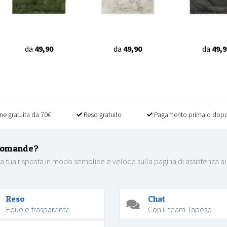
da
49,90
da
49,90
da
49,9
ne gratuita da 70€
Reso gratuito
Pagamento prima o dopo
domande?
la tua risposta in modo semplice e veloce sulla pagina di assistenza ai
Reso
Chat
Equo e trasparente
Con il team Tapeso