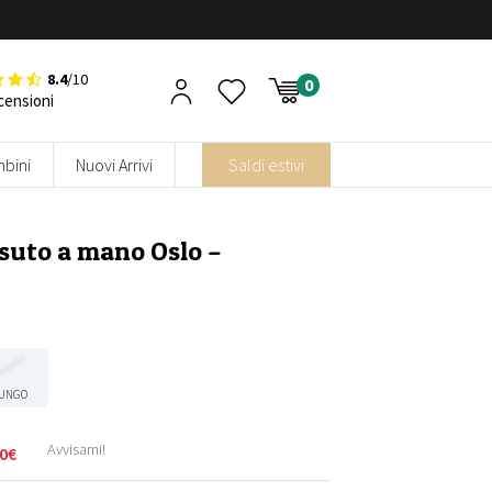
8.4
/10
censioni
bini
Nuovi Arrivi
Saldi estivi
ssuto a mano Oslo –
UNGO
Avvisami!
0
€