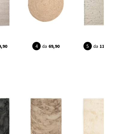
9,90
da
69,90
da
115,90